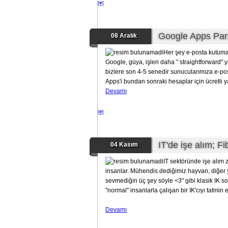
[#]
Google Apps Par
08 Aralık
Her şey e-posta kutuma 
Google, güya, işleri daha " straightforward
bizlere son 4-5 senedir sunucularımıza e-pos
Apps'i bundan sonraki hesaplar için ücretli ya
Devamı
[#]
IT'de işe alım; Fi
04 Kasım
IT sektöründe işe alım z
insanlar. Mühendis dediğimiz hayvan, diğer 
sevmediğin üç şey söyle <3" gibi klasik IK so
"normal" insanlarla çalışan bir IK'cıyı tatmin 
Devamı