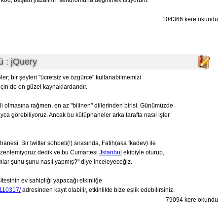
çim kod, baştan yazalım!" sendromuna değinmek istiyorum.
104366 kere okundu
 : jQuery
ler; bir şeyleri "ücretsiz ve özgürce" kullanabilmemizi
için de en güzel kaynaklardandır.
ili olmasına rağmen, en az "bilinen" dillerinden birisi. Günümüzde
ayca görebiliyoruz. Ancak bu kütüphaneler arka tarafta nasıl işler
nesi. Bir twitter sohbeti(!) sırasında, Fatih(aka fkadev) ile
üzenlemiyoruz dedik ve bu Cumartesi
Jstanbul
ekibiyle oturup,
lar şunu şunu nasıl yapmış?" diye inceleyeceğiz.
esinin ev sahipliği yapacağı etkinliğe
110317/
adresinden kayıt olabilir, etkinlikte bize eşlik edebilirsiniz.
79094 kere okundu