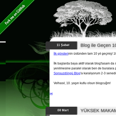
Blog ile Geçen 1
11 Şubat
İlk gönderi
nin üstünden tam 10 yıl geçmiş! 10
İlk başlarda baya aktif olarak blog'lasam da
yenilmesine paralel olarak ben de buralara 
Sonsuzdöngü Blog
'a karalıyorum 2-3 senedi
Velhasıl, 10. yaşın kutlu olsun blogcuğm!
[#]
YÜKSEK MAKAM
08 Mart