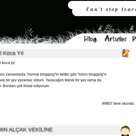
Can't stop lea
0 Koca Yıl
 koca yıl.
 son zamanlarda "normal blogging"in twitter gibi "micro blogging"e
pek bir şey yazamaz oldum. Yazacağım teknik bir şey varsa da
r. Buraları çok ihmal ediyorum.
99807 kere okundu
IN ALÇAK VEKİLİNE