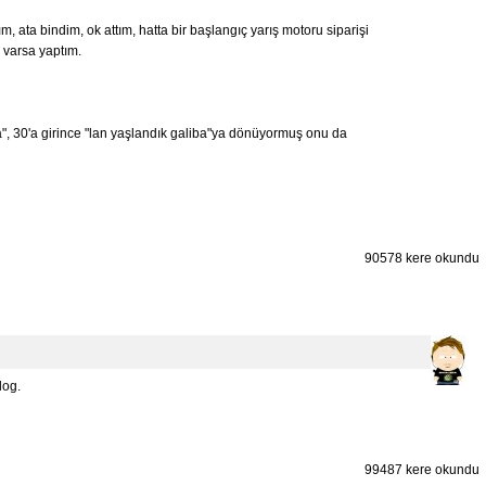
, ata bindim, ok attım, hatta bir başlangıç yarış motoru siparişi
 varsa yaptım.
", 30'a girince "lan yaşlandık galiba"ya dönüyormuş onu da
90578 kere okundu
log.
99487 kere okundu