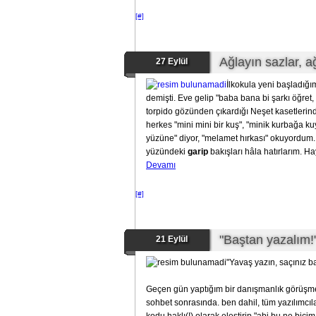
[#]
Ağlayın sazlar, 
27 Eylül
İlkokula yeni başladığı
demişti. Eve gelip "baba bana bi şarkı öğre
torpido gözünden çıkardığı Neşet kasetlerin
herkes "mini mini bir kuş", "minik kurbağa k
yüzüne" diyor, "melamet hırkası" okuyordum.
yüzündeki
garip
bakışları hâla hatırlarım. H
Devamı
[#]
"Baştan yazalım!
21 Eylül
"Yavaş yazın, saçınız b
Geçen gün yaptığım bir danışmanlık görüşme
sohbet sonrasında. ben dahil, tüm yazılımcıları