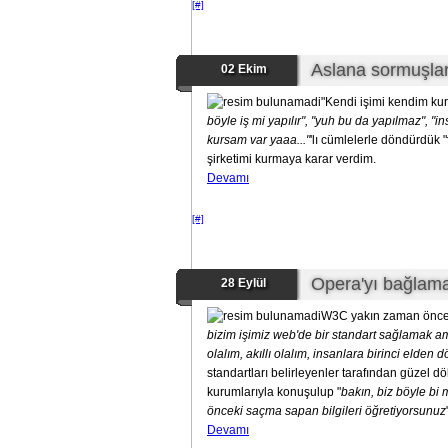
[#]
Aslana sormuşlar,
02 Ekim
"Kendi işimi kendim kur
böyle iş mi yapılır", "yuh bu da yapılmaz", "
kursam var yaaa..."
'lı cümlelerle döndürdük "
şirketimi kurmaya karar verdim.
Devamı
[#]
Opera'yı bağlam
28 Eylül
W3C yakın zaman önce
bizim işimiz web'de bir standart sağlamak
olalım, akıllı olalım, insanlara birinci elden
standartları belirleyenler tarafından güzel dö
kurumlarıyla konuşulup "
bakın, biz böyle bi 
önceki saçma sapan bilgileri öğretiyorsunuz
Devamı