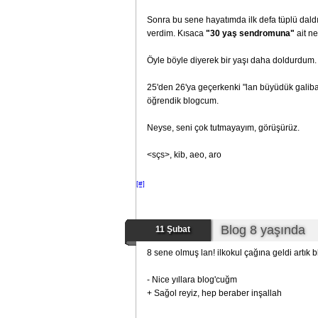
Sonra bu sene hayatımda ilk defa tüplü daldım
verdim. Kısaca
"30 yaş sendromuna"
ait ne
Öyle böyle diyerek bir yaşı daha doldurdum.
25'den 26'ya geçerkenki "lan büyüdük galiba
öğrendik blogcum.
Neyse, seni çok tutmayayım, görüşürüz.
<sçs>, kib, aeo, aro
[#]
Blog 8 yaşında
11 Şubat
8 sene olmuş lan! ilkokul çağına geldi artık b
- Nice yıllara blog'cuğm
+ Sağol reyiz, hep beraber inşallah