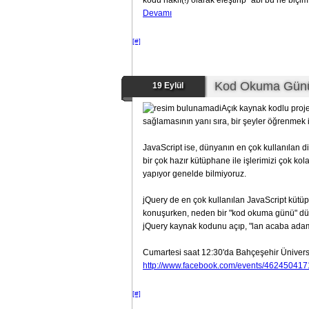
kodu haklı(!) olarak eleştirip "abi bu ne bi
Devamı
[#]
Kod Okuma Günü
19 Eylül
Açık kaynak kodlu proje
sağlamasının yanı sıra, bir şeyler öğrenmek 
JavaScript ise, dünyanın en çok kullanılan d
bir çok hazır kütüphane ile işlerimizi çok kol
yapıyor genelde bilmiyoruz.
jQuery de en çok kullanılan JavaScript kütüpha
konuşurken, neden bir "kod okuma günü" d
jQuery kaynak kodunu açıp, "lan acaba adam
Cumartesi saat 12:30'da Bahçeşehir Üniversit
http://www.facebook.com/events/462450417
[#]