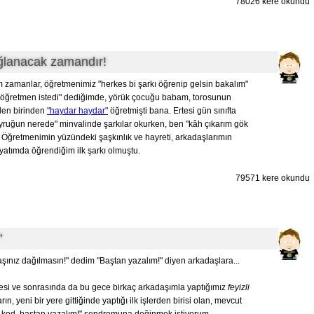
78026 kere okundu
ağlanacak zamandır!
m zamanlar, öğretmenimiz "herkes bi şarkı öğrenip gelsin bakalım"
t, öğretmen istedi" dediğimde, yörük çocuğu babam, torosunun
den birinden
"haydar haydar"
öğretmişti bana. Ertesi gün sınıfta
uyruğun nerede" minvalinde şarkılar okurken, ben "kâh çıkarım gök
 Öğretmenimin yüzündeki şaşkınlık ve hayreti, arkadaşlarımın
ayatımda öğrendiğim ilk şarkı olmuştu.
79571 kere okundu
"
aşınız dağılmasın!" dedim "Baştan yazalım!" diyen arkadaşlara...
si ve sonrasında da bu gece birkaç arkadaşımla yaptığımız
feyizli
n, yeni bir yere gittiğinde yaptığı ilk işlerden birisi olan, mevcut