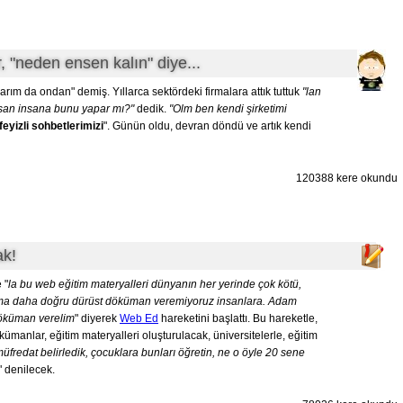
 "neden ensen kalın" diye...
arım da ondan" demiş. Yıllarca sektördeki firmalara attık tuttuk
"lan
insan insana bunu yapar mı?"
dedik.
"Olm ben kendi şirketimi
feyizli sohbetlerimizi
". Günün oldu, devran döndü ve artık kendi
120388 kere okundu
ak!
 "
la bu web eğitim materyalleri dünyanın her yerinde çok kötü,
 ama daha doğru dürüst döküman veremiyoruz insanlara. Adam
 döküman verelim
" diyerek
Web Ed
hareketini başlattı. Bu hareketle,
kümanlar, eğitim materyalleri oluşturulacak, üniversitelerle, eğitim
müfredat belirledik, çocuklara bunları öğretin, ne o öyle 20 sene
" denilecek.