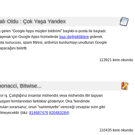
alı Oldu : Çok Yaşa Yandex
gelen "Google Apps müşteri bildirimi" başlıklı e-posta ile başladı.
" yapmak için Google Apps hizmetinde
bazı değişikliklere
giderek,
ta sunucusu, spam filtresi, antivirüs kurdurmayı unutturan Google
pacağını belirtti.
113921 kere okundu
bonacci, Bitwise...
or iş. Çalıştığınız insanlar mühendis veya mühendis titri taşıyan
yaşam formlarından farklıklar gösteriyor. Ona "kendinde
ruları sorarsanız, onun "samimiyetle" vereceği cevaplar sizin gibi
etmeyecektir. (bkz:
#14687476
#20483284
)
110435 kere okundu