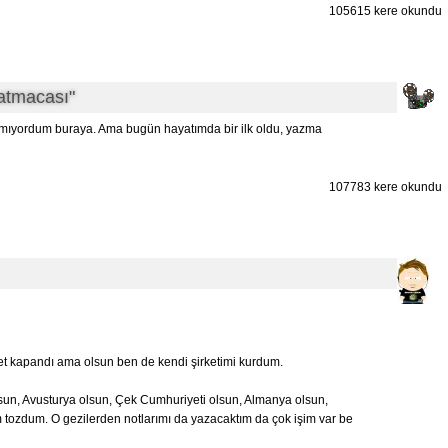
105615 kere okundu
atmacası"
yazmıyordum buraya. Ama bugün hayatımda bir ilk oldu, yazma
107783 kere okundu
net kapandı ama olsun ben de kendi şirketimi kurdum.
sun, Avusturya olsun, Çek Cumhuriyeti olsun, Almanya olsun,
 tozdum. O gezilerden notlarımı da yazacaktım da çok işim var be