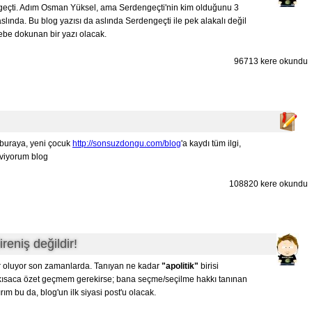
dengeçti. Adım Osman Yüksel, ama Serdengeçti'nin kim olduğunu 3
slında. Bu blog yazısı da aslında Serdengeçti ile pek alakalı değil
ebe dokunan bir yazı olacak.
96713 kere okundu
buraya, yeni çocuk
http://sonsuzdongu.com/blog
'a kaydı tüm ilgi,
eviyorum blog
108820 kere okundu
direniş değildir!
r oluyor son zamanlarda. Tanıyan ne kadar
"apolitik"
birisi
 kısaca özet geçmem gerekirse; bana seçme/seçilme hakkı tanınan
m bu da, blog'un ilk siyasi post'u olacak.