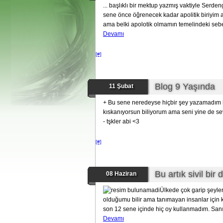
... başlıklı bir mektup yazmış vaktiyle Ser
sene önce öğrenecek kadar apolitik biriyim a
ama belki apolotik olmamın temelindeki seb
Devamı
[#]
Blog 9 Yaşında
11 Şubat
+ Bu sene neredeyse hiçbir şey yazamadım 
kıskanıyorsun biliyorum ama seni yine de s
- tşkler abi <3
[#]
Bu artık sivil bir 
08 Haziran
Ülkede çok garip şeyle
olduğumu bilir ama tanımayan insanlar için
son 12 sene içinde hiç oy kullanmadım. Sanırı
Devamı