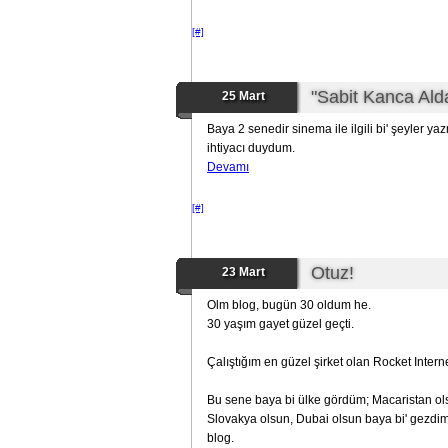
[#]
"Sabit Kanca Ald
25 Mart
Baya 2 senedir sinema ile ilgili bi' şeyler 
ihtiyacı duydum.
Devamı
[#]
Otuz!
23 Mart
Olm blog, bugün 30 oldum he.
30 yaşım gayet güzel geçti.
Çalıştığım en güzel şirket olan Rocket Inter
Bu sene baya bi ülke gördüm; Macaristan ol
Slovakya olsun, Dubai olsun baya bi' gezdim
blog.