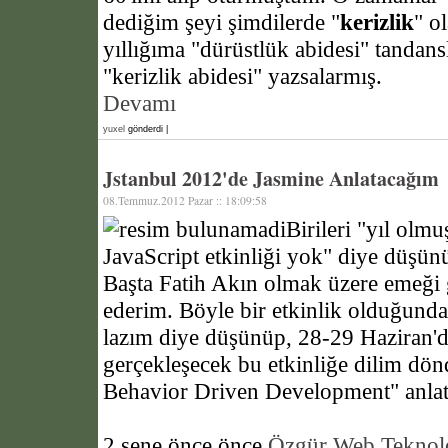
dediğim şeyi şimdilerde "
kerizlik
" o
yıllığıma "dürüstlük abidesi" tandansl
"kerizlik abidesi" yazsalarmış.
Devamı
yuxel
gönderdi |
Jstanbul 2012'de Jasmine Anlatacağım
08.Temmuz.2012 Pazar :: 18:09:58
Birileri "yıl olm
JavaScript etkinliği yok" diye düşü
Başta Fatih Akın olmak üzere emeği 
ederim. Böyle bir etkinlik olduğunda
lazım diye düşünüp, 28-29 Haziran'd
gerçekleşecek bu etkinliğe dilim dö
Behavior Driven Development" anla
2 sene önce önce
Özgür Web Teknoloj