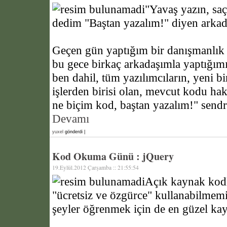
"Yavaş yazın, saç
dedim "Baştan yazalım!" diyen arkada
Geçen gün yaptığım bir danışmanlık
bu gece birkaç arkadaşımla yaptığım
ben dahil, tüm yazılımcıların, yeni bir
işlerden birisi olan, mevcut kodu hakl
ne biçim kod, baştan yazalım!" sen
Devamı
yuxel
gönderdi |
Kod Okuma Günü : jQuery
19.Eylül.2012 Çarşamba :: 21:55:54
Açık kaynak kodlu
"ücretsiz ve özgürce" kullanabilmemiz
şeyler öğrenmek için de en güzel ka