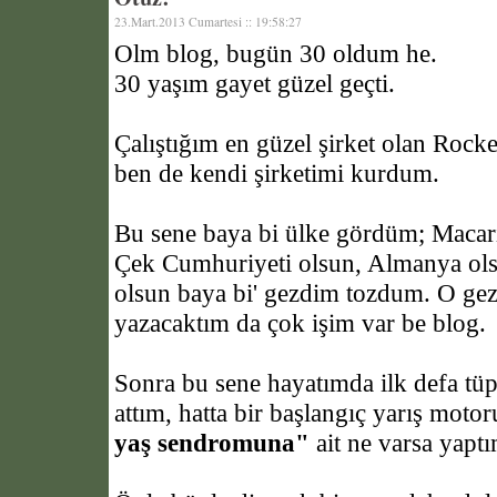
23.Mart.2013 Cumartesi :: 19:58:27
Olm blog, bugün 30 oldum he.
30 yaşım gayet güzel geçti.
Çalıştığım en güzel şirket olan Rock
ben de kendi şirketimi kurdum.
Bu sene baya bi ülke gördüm; Macari
Çek Cumhuriyeti olsun, Almanya ols
olsun baya bi' gezdim tozdum. O gez
yazacaktım da çok işim var be blog.
Sonra bu sene hayatımda ilk defa tüp
attım, hatta bir başlangıç yarış moto
yaş sendromuna"
ait ne varsa yaptı