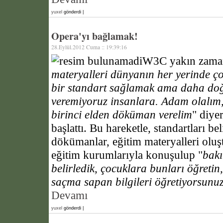
yuxel
gönderdi |
Opera'yı bağlamak!
28.Eylül.2012 Cuma :: 19:39:16
W3C yakın zama
materyalleri dünyanın her yerinde ço
bir standart sağlamak ama daha do
veremiyoruz insanlara. Adam olalım, 
birinci elden döküman verelim
" diye
başlattı. Bu hareketle, standartları be
dökümanlar, eğitim materyalleri oluşt
eğitim kurumlarıyla konuşulup "
bakı
belirledik, çocuklara bunları öğretin
saçma sapan bilgileri öğretiyorsunu
Devamı
yuxel
gönderdi |