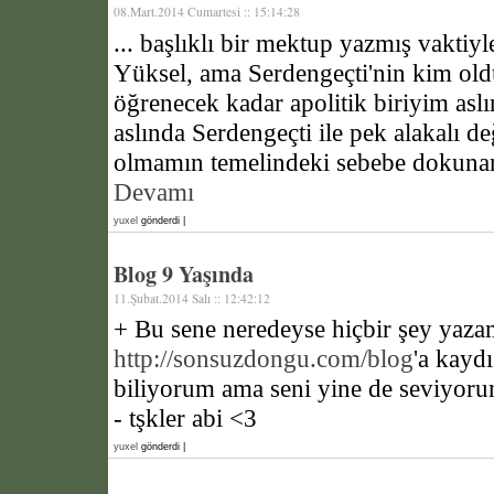
08.Mart.2014 Cumartesi :: 15:14:28
... başlıklı bir mektup yazmış vakti
Yüksel, ama Serdengeçti'nin kim ol
öğrenecek kadar apolitik biriyim aslı
aslında Serdengeçti ile pek alakalı de
olmamın temelindeki sebebe dokunan 
Devamı
yuxel
gönderdi |
Blog 9 Yaşında
11.Şubat.2014 Salı :: 12:42:12
+ Bu sene neredeyse hiçbir şey yaz
http://sonsuzdongu.com/blog
'a kayd
biliyorum ama seni yine de seviyor
- tşkler abi <3
yuxel
gönderdi |