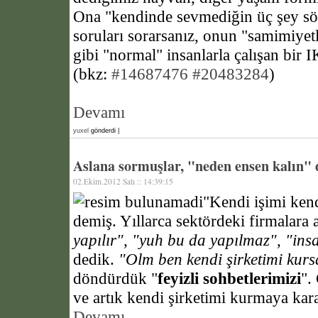
Ona "kendinde sevmediğin üç şey söy
soruları sorarsanız, onun "samimiyetl
gibi "normal" insanlarla çalışan bir I
(bkz:
#14687476
#20483284
)
Devamı
yuxel
gönderdi |
Aslana sormuşlar, "neden ensen kalın" d
02.Ekim.2012 Salı :: 14:39:15
"Kendi işimi ken
demiş. Yıllarca sektördeki firmalara a
yapılır", "yuh bu da yapılmaz", "in
dedik.
"Olm ben kendi şirketimi kurs
döndürdük "
feyizli sohbetlerimizi
".
ve artık kendi şirketimi kurmaya kar
Devamı