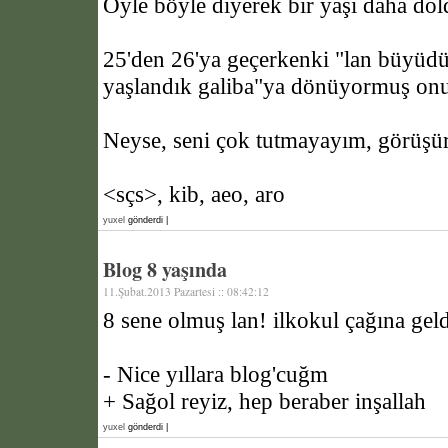
Öyle böyle diyerek bir yaşı daha do
25'den 26'ya geçerkenki "lan büyüdük
yaşlandık galiba"ya dönüyormuş on
Neyse, seni çok tutmayayım, görüşü
<sçs>, kib, aeo, aro
yuxel
gönderdi |
Blog 8 yaşında
11.Şubat.2013 Pazartesi :: 08:42:12
8 sene olmuş lan! ilkokul çağına geld
- Nice yıllara blog'cuğm
+ Sağol reyiz, hep beraber inşallah
yuxel
gönderdi |