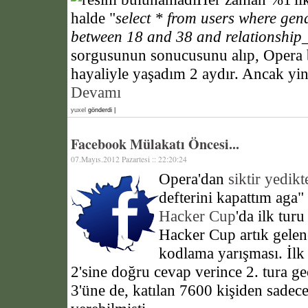
halde "
select * from users where ge
between 18 and 38 and relationship_s
sorgusunun sonucusunu alıp, Opera b
hayaliyle yaşadım 2 aydır. Ancak yin
Devamı
yuxel
gönderdi |
Facebook Mülakatı Öncesi...
07.Mayıs.2012 Pazartesi :: 22:20:24
Opera'dan
siktir yedik
defterini kapattım aga
Hacker Cup
'da ilk tur
Hacker Cup artık gelen
kodlama yarışması. İlk
2'sine doğru cevap verince 2. tura g
3'üne de, katılan 7600 kişiden sadec