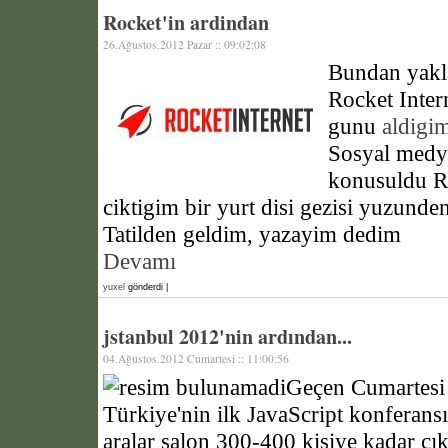
Rocket'in ardindan
26.Ağustos.2012 Pazar :: 09:02:08
Bundan yakl
Rocket Inte
gunu
aldigi
Sosyal medy
konusuldu Ro
ciktigim bir yurt disi gezisi yuzunde
Tatilden geldim, yazayim dedim
Devamı
yuxel
gönderdi |
jstanbul 2012'nin ardından...
04.Ağustos.2012 Cumartesi :: 11:00:56
Geçen Cumartesi 
Türkiye'nin ilk JavaScript konferans
aralar salon 300-400 kişiye kadar çık