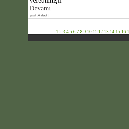
verebilmişti.
Devamı
yuxel
gönderdi |
1
2
3
4
5
6
7
8
9
10
11
12
13
14
15
16