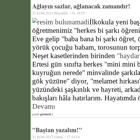
Ağlayın sazlar, ağlanacak zamandır!
27.Eylül.2012 Perşembe :: 01:18:03
İlkokula yeni ba
öğretmenimiz "herkes bi şarkı öğreni
Eve gelip "baba bana bi şarkı öğret,
yörük çocuğu babam, torosunun torp
Neşet kasetlerinden birinden
"haydar
Ertesi gün sınıfta herkes "mini mini 
kuyruğun nerede" minvalinde şarkıla
gök yüzüne" diyor, "melamet hırka
yüzündeki şaşkınlık ve hayreti, ark
bakışları hâla hatırlarım. Hayatımda 
Devamı
yuxel
gönderdi |
"Baştan yazalım!"
21.Eylül.2012 Cuma :: 17:14:14