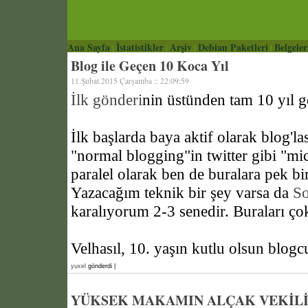
Ana Sayfa
İstatistikler
Arşiv
Debian Paketleri
Belgeler
|
|
|
|
Blog ile Geçen 10 Koca Yıl
11.Şubat.2015 Çarşamba :: 22:09:59
İlk gönderi
nin üstünden tam 10 yıl g
İlk başlarda baya aktif olarak blog'
"normal blogging"in twitter gibi "mi
paralel olarak ben de buralara pek b
Yazacağım teknik bir şey varsa da
S
karalıyorum 2-3 senedir. Buraları ç
Velhasıl, 10. yaşın kutlu olsun blog
yuxel
gönderdi |
YÜKSEK MAKAMIN ALÇAK VEKİL