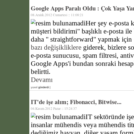
Google Apps Paralı Oldu : Çok Yaşa Ya
08.Aralık.2012 Cumartesi :: 11:08:21
Her şey e-posta
müşteri bildirimi" başlıklı e-posta ile
daha " straightforward" yapmak içi
bazı değişikliklere
giderek, bizlere s
e-posta sunucusu, spam filtresi, ant
Google Apps'i bundan sonraki hesapla
belirtti.
Devamı
yuxel
gönderdi |
IT'de işe alım; Fibonacci, Bitwise...
04.Kasım.2012 Pazar :: 15:24:37
IT sektöründe işe 
insanlar mühendis veya mühendis titr
dediğimiz hayvan, diğer yaşam formla