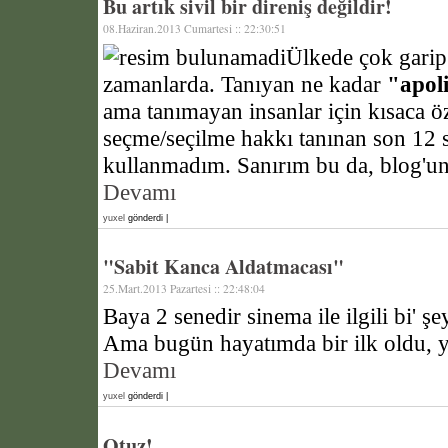
Bu artık sivil bir direniş değildir!
08.Haziran.2013 Cumartesi :: 22:30:51
Ülkede çok garip
zamanlarda. Tanıyan ne kadar
"apol
ama tanımayan insanlar için kısaca 
seçme/seçilme hakkı tanınan son 12 s
kullanmadım. Sanırım bu da, blog'un i
Devamı
yuxel
gönderdi |
"Sabit Kanca Aldatmacası"
25.Mart.2013 Pazartesi :: 22:48:04
Baya 2 senedir sinema ile ilgili bi' 
Ama bugün hayatımda bir ilk oldu, 
Devamı
yuxel
gönderdi |
Otuz!