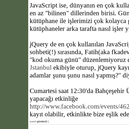
JavaScript ise, dünyanın en çok kull
en az "bilinen" dillerinden birisi. G
kütüphane ile işlerimizi çok kolayca
kütüphaneler arka tarafta nasıl işler
jQuery de en çok kullanılan JavaScrip
sohbeti(!) sırasında, Fatih(aka fkade
"kod okuma günü" düzenlemiyoruz d
Jstanbul
ekibiyle oturup, jQuery kay
adamlar şunu şunu nasıl yapmış?" di
Cumartesi saat 12:30'da Bahçeşehir Ü
yapacağı etkinliğe
http://www.facebook.com/events/4
kayıt olabilir, etkinlikte bize eşlik ede
yuxel
gönderdi |