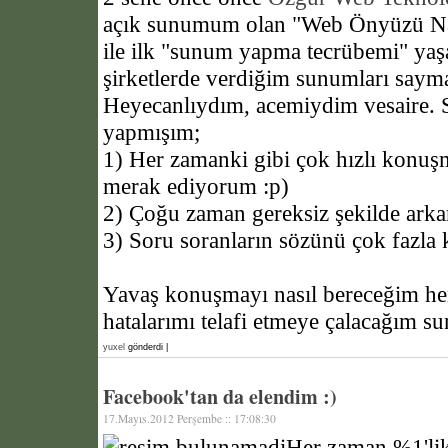
açık sunumum olan "Web Önyüzü Nas
ile ilk "sunum yapma tecrübemi" yaş
şirketlerde verdiğim sunumları say
Heyecanlıydım, acemiydim vesaire. 
yapmışım;
1) Her zamanki gibi çok hızlı konu
merak ediyorum :p)
2) Çoğu zaman gereksiz şekilde ar
3) Soru soranların sözünü çok fazla
Yavaş konuşmayı nasıl bereceğim h
hatalarımı telafi etmeye çalacağım 
yuxel
gönderdi |
Facebook'tan da elendim :)
17.Mayıs.2012 Perşembe :: 17:08:30
Her zaman %1'lik