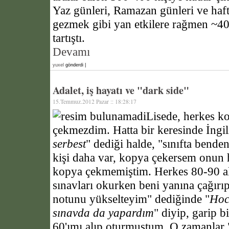
Yaz günleri, Ramazan günleri ve haf
gezmek gibi yan etkilere rağmen ~400
tartıştı.
Devamı
yuxel
gönderdi |
Adalet, iş hayatı ve "dark side"
15.Temmuz.2012 Pazar :: 18:28:17
Lisede, herkes k
çekmezdim. Hatta bir keresinde İngi
serbest
" dediği halde, "sınıfta bend
kişi daha var, kopya çekersem onun 
kopya çekmemiştim. Herkes 80-90 al
sınavları okurken beni yanına çağırı
notunu yükselteyim" dediğinde "
Hoc
sınavda da yapardım
" diyip, garip b
60'ımı alıp oturmuştum. O zamanlar 