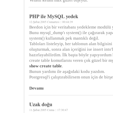
Velasıl kelam max güzel bişeydi.
PHP ile MySQL yedek
12.Şubat.2005 Cumartesi :: 00:44:39
Beedon için bir veritabanı yedekleme modülü
Bunu mysql_dump'ı system() ile çağırarak yap
system() kullanmak pek mantıklı değil.
Tabloları listeleyip, her tablonun alan bilgisini 
oluşturmak, sonra alan içeriğini ise insert into'
hazırlayabilirdim. İlk başta böyle yapıyordum ki
create table komutlarını veren çok güzel bir m
show create table
.
Bunun yardımı ile aşağıdaki kodu yazdım.
Postgresql'i çalıştırabilirsem onun için de birş
Devamı
Uzak doğu
11.Şubat.2005 Cuma :: 17:30:47