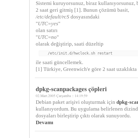
Sistemi kuruyorsunuz, biraz kullanıyorsunuz, b
2 saat geri gitmiş [1]. Bunun çözümü basit,
/etc/default/rcS
dosyasındaki
"
UTC=yes
"
olan satırı
"
UTC=no
"
olarak değiştirip, saati düzeltip
/etc/init.d/hwclock.sh restart
ile saati güncellemek.
[1] Türkiye, Greenwich'e göre 2 saat uzaklık
dpkg-scanpackages çöpleri
02.Mart.2005 Çarşamba :: 14:19:59
Debian paket arişivi oluşturmak için
dpkg-sca
kullanıyordum. Bu uygulama belirlenen dizin
dosyaları birleştirip çıktı olarak sunuyordu.
Devamı