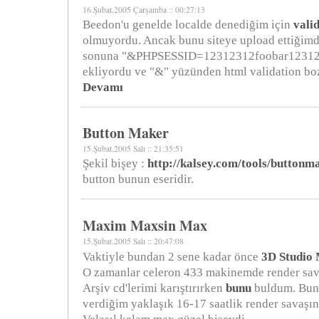
16.Şubat.2005 Çarşamba :: 00:27:13
Beedon'u genelde localde denediğim için
vali
olmuyordu. Ancak bunu siteye upload ettiğimd
sonuna "&PHPSESSID=12312312foobar1231231
ekliyordu ve "&" yüzünden html validation bo
Devamı
Button Maker
15.Şubat.2005 Salı :: 21:35:51
Şekil bişey :
http://kalsey.com/tools/buttonm
button bunun eseridir.
Maxim Maxsin Max
15.Şubat.2005 Salı :: 20:47:08
Vaktiyle bundan 2 sene kadar önce
3D Studio
O zamanlar celeron 433 makinemde render sav
Arşiv cd'lerimi karıştırırken
bunu
buldum. Bunu
verdiğim yaklaşık 16-17 saatlik render savaşı