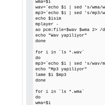
wma=$i
wav=`echo $i | sed 's/wma/w
mp3=`echo $i | sed 's/mp3/w
echo $isim
mplayer -
ao pcm:file=$wav $wma 2> /d
echo "Wav yapiliyor"
done
for i in `ls *.wav`
do
mp3=`echo $i | sed 's/wav/m
echo "Mp3 yapiliyor"
lame $i $mp3
done
for i in `ls *.wma`
do
wma=$i