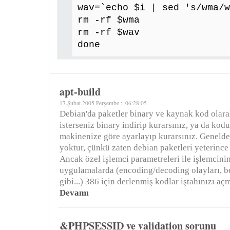
wav=`echo $i | sed 's/wma/w
rm -rf $wma
rm -rf $wav
done
apt-build
17.Şubat.2005 Perşembe :: 06:28:05
Debian'da paketler binary ve kaynak kod olara
isterseniz binary indirip kurarsınız, ya da kodu
makinenize göre ayarlayıp kurarsınız. Geneld
yoktur, çünkü zaten debian paketleri yeterince 
Ancak özel işlemci parametreleri ile işlemcinin
uygulamalarda (encoding/decoding olayları, be
gibi...) 386 için derlenmiş kodlar iştahınızı aç
Devamı
&PHPSESSID ve validation sorunu