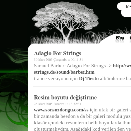
Adagio For Strings
30.Mart.2005 Çarşamba :: 00:11:51
Samuel Barber: Adagio For Strings ->
http://
strings.de/sound/barber.htm
trance versiyonu için
Dj Tiesto
albümlerine bak
Resim boyutu değiştirme
28.Mart.2005 Pazartesi :: 13:32:31
www.sonsuzdongu.com/ss
için ufak bir galeri
bir zamanda beedon'a da bir galeri modülü yazs
klasör içindeki resimlerin belli boyutlarda thu
oluşturmalıydım. Aşağıdaki kod verilen $en ve