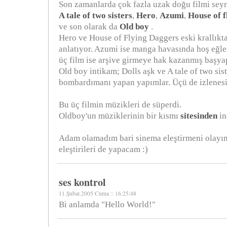
Son zamanlarda çok fazla uzak doğu filmi sey
A tale of two sisters
,
Hero
,
Azumi
,
House of f
ve son olarak da
Old boy
.
Hero ve House of Flying Daggers eski krallıkta
anlatıyor. Azumi ise manga havasında hoş eğlen
üç film ise arşive girmeye hak kazanmış başyap
Old boy intikam; Dolls aşk ve A tale of two sis
bombardımanı yapan yapımlar. Üçü de izlenesi 
Bu üç filmin müzikleri de süperdi.
Oldboy'un müziklerinin bir kısmı
sitesinden
in
Adam olamadım bari sinema eleştirmeni olayı
eleştirileri de yapacam :)
ses kontrol
11.Şubat.2005 Cuma :: 16:25:48
Bi anlamda "Hello World!"