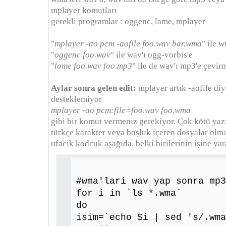
mplayer komutları
gerekli programlar : oggenc, lame, mplayer
"
mplayer -ao pcm -aofile foo.wav bar.wma
" ile 
"
oggenc foo.wav
" ile wav'ı ogg-vorbis'e
"
lame foo.wav foo.mp3
" ile de wav'ı mp3'e çev
Aylar sonra gelen edit:
mplayer artık -aofile diy
desteklemiyor
mplayer -ao pcm:file=foo.wav foo.wma
gibi bir komut vermeniz gerekiyor. Çok kötü yaz
türkçe karakter veya boşluk içeren dosyalar olm
ufacik kodcuk aşağıda, belki birilerinin işine yar
#wma'lari wav yap sonra mp3
for i in `ls *.wma`
do
isim=`echo $i | sed 's/.wma