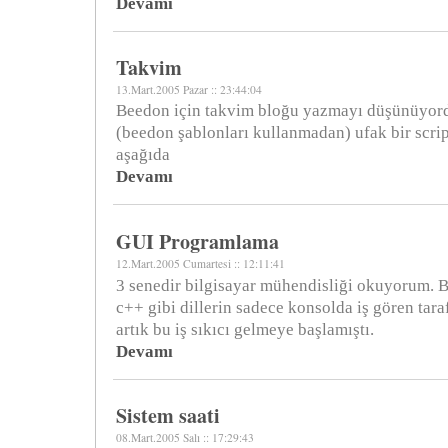
Devamı
Takvim
13.Mart.2005 Pazar :: 23:44:04
Beedon için takvim bloğu yazmayı düşünüyor
(beedon şablonları kullanmadan) ufak bir scri
aşağıda
Devamı
GUI Programlama
12.Mart.2005 Cumartesi :: 12:11:41
3 senedir bilgisayar mühendisliği okuyorum. B
c++ gibi dillerin sadece konsolda iş gören tara
artık bu iş sıkıcı gelmeye başlamıştı.
Devamı
Sistem saati
08.Mart.2005 Salı :: 17:29:43