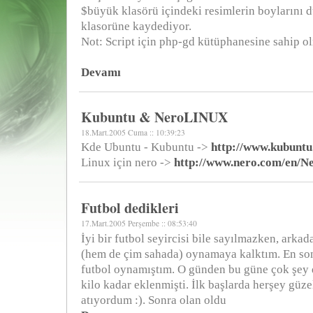
$büyük klasörü içindeki resimlerin boylarını
klasorüne kaydediyor.
Not: Script için php-gd kütüphanesine sahip ol
Devamı
Kubuntu & NeroLINUX
18.Mart.2005 Cuma :: 10:39:23
Kde Ubuntu - Kubuntu ->
http://www.kubuntu
Linux için nero ->
http://www.nero.com/en/
Futbol dedikleri
17.Mart.2005 Perşembe :: 08:53:40
İyi bir futbol seyircisi bile sayılmazken, arkada
(hem de çim sahada) oynamaya kalktım. En son
futbol oynamıştım. O günden bu güne çok şey
kilo kadar eklenmişti. İlk başlarda herşey güzel
atıyordum :). Sonra olan oldu