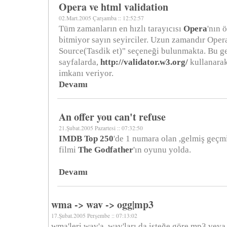
Opera ve html validation
02.Mart.2005 Çarşamba :: 12:52:57
Tüm zamanların en hızlı tarayıcısı
Opera
'nın 
bitmiyor sayın seyirciler. Uzun zamandır Opera
Source(Tasdik et)" seçeneği bulunmakta. Bu ge
sayfalarda,
http://validator.w3.org/
kullanara
imkanı veriyor.
Devamı
An offer you can't refuse
21.Şubat.2005 Pazartesi :: 07:32:50
IMDB Top 250
'de 1 numara olan ,gelmiş geçmi
filmi
The Godfather
'ın oyunu yolda.
Devamı
wma -> wav -> ogg|mp3
17.Şubat.2005 Perşembe :: 07:13:02
wma'leri wav'a, wav'ları da isteğe göre mp3 veya