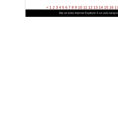
<
1
2
3
4
5
6
7
8
9
10
11
12
13
14
15
16
1
Site en kötü Internet Explorer 6 ve üstü tarayıc