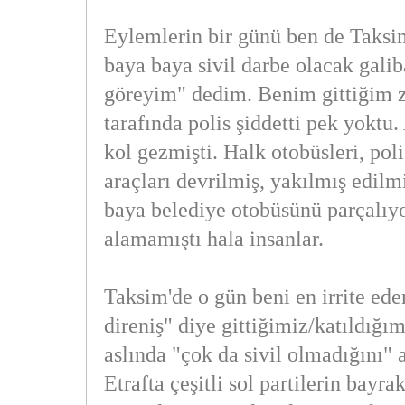
Eylemlerin bir günü ben de Taksi
baya baya sivil darbe olacak gali
göreyim" dedim. Benim gittiğim
tarafında polis şiddetti pek yokt
kol gezmişti. Halk otobüsleri, pol
araçları devrilmiş, yakılmış edilmi
baya belediye otobüsünü parçalıyo
alamamıştı hala insanlar.
Taksim'de o gün beni en irrite eden
direniş" diye gittiğimiz/katıldığı
aslında "çok da sivil olmadığını"
Etrafta çeşitli sol partilerin bayr