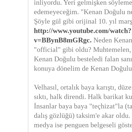
inliyordu. Yeri gelmişken söylem
edemeyeceğim. "Kenan Doğulu ne
Şöyle gül gibi orijinal 10. yıl mar
http://www.youtube.com/watch?
v=BBynB8mGRgc.
Neden Kenan 
"official" gibi oldu? Muhtemelen, 
Kenan Doğulu besteledi falan san
konuya dönelim de Kenan Doğulu
Velhasıl, ortalık baya karıştı, düz
sıktı, halk direndi. Halk barikat ku
İnsanlar baya baya "teçhizat"la (ta
dalış gözlüğü) taksim'e akar oldu.
medya ise penguen belgeseli göste