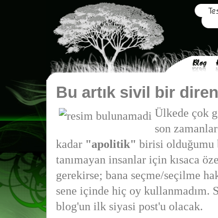
Bu artık sivil bir diren
Ülkede çok ga
son zamanlar
kadar
"apolitik"
birisi olduğumu 
tanımayan insanlar için kısaca ö
gerekirse; bana seçme/seçilme hak
sene içinde hiç oy kullanmadım. S
blog'un ilk siyasi post'u olacak.