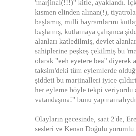
'marjinal(!!!)" kitle, ayaklandı. İ
kısmen elinden alınan(!), tiyatrol
başlamış, milli bayramlarını kut
başlamış, kutlamaya çalışınca şid
alanları katledilmiş, devlet alanl
sahiplerine peşkeş çekilmiş bu 'mar
olarak "eeh eyetere bea" diyerek a
taksim'deki tüm eylemlerde olduğu
şiddeti bu marjinalleri iyice çıldır
her eyleme böyle tekpi veriyordu
vatandaşına!" bunu yapmamalıydı
Olayların gecesinde, saat 2'de, Er
sesleri ve Kenan Doğulu yorumlu 1