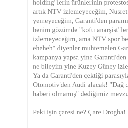
holding"lerin ürünlerinin protest
artık NTV izlemeyeceğim, Nusret'
yemeyeceğim, Garanti'den paramı
benim gözümde "kofti anarşist"le
izlemeyeceğim, ama NTV spor bel
eheheh" diyenler muhtemelen Gara
kampanya yapsa yine Garanti'den k
ne bileyim yine Kuzey Güney izle
Ya da Garanti'den çektiği parasıy
Otomotiv'den Audi alacak! "Dağ 
haberi olmamış" dediğimiz mevzu
Peki işin çaresi ne? Çare Drogba!