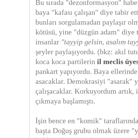
Bu sırada "dezonformasyon" haber
baya "kafası çalışan" diye tabir e
bunları sorgulamadan paylaşır ol
kötüsü, yine "düzgün adam" diye t
insanlar
"tayyip gelsin, asalım tayy
şeyler paylaşıyordu. (bkz: akıl tu
koca koca partilerin
il meclis üyes
pankart yapıyordu. Baya ellerinde
asacaklar. Demokrasiyi "asarak"
çalışacaklar. Korkuyordum artık, i
çıkmaya başlamıştı.
İşin bence en "komik" taraflarında
başta Doğuş grubu olmak üzere "