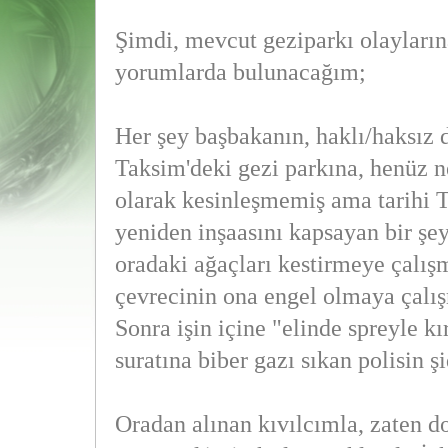
Şimdi, mevcut geziparkı olayları
yorumlarda bulunacağım;
Her şey başbakanın, haklı/haksız d
Taksim'deki gezi parkına, henüz n
olarak kesinleşmemiş ama tarihi T
yeniden inşaasını kapsayan bir şey
oradaki ağaçları kestirmeye çalışm
çevrecinin ona engel olmaya çalış
Sonra işin içine "elinde spreyle kı
suratına biber gazı sıkan polisin şi
Oradan alınan kıvılcımla, zaten d