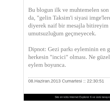
Bu blogun ilk ve muhtemelen son 
da, "gelin Taksim'i siyasi imge'le
diyerek naif bir mesajla bitireyi
umutsuzluğum geçmeyecek.
Dipnot: Gezi parkı eyleminin en gü
herkesin "incici" olması. Ne güze
eylem boyunca.
08.Haziran.2013 Cumartesi :: 22:30:51
Site en kötü Internet Explorer 6 ve üstü tarayıc