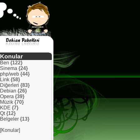
Konular
Ben
{122}
Sinema
{24}
php/web
{44}
Link
{58}
Diğerleri
{83}
Debian
{26}
Opera
{39}
Müzik
{70}
KDE
{7}
Qt
{12}
Belgeler
{13}
[Konular]