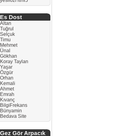
yesilozHtml5
Es Dost
Altan
Tuğrul
Selçuk
Timu
Mehmet
Ünal
Gökhan
Koray Taylan
Yaşar
Özgür
Orhan
Kemali
Ahmet
Emrah
Kıvanç
BilgiFrekans
Bünyamin
Bedava Site
Gez Gör Arpacık