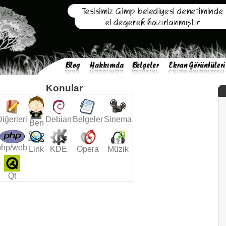
Konular
iğerleri
Debian
Belgeler
Sinema
Ben
php/web
Link
KDE
Opera
Müzik
Qt