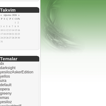
Takvim
<
Ağustos 2026
>
P
S
Ç
P
C
Ct
Pz
1
2
3
4
5
6
7
8
9
10
11
12
13
14
15
16
17
18
19
20
21
22
23
24
25
26
27
28
29
30
31
Temalar
dx
darksight
yesilozAskerEdition
yellos
uira
default
opera
greeny
xmas
yesiloz