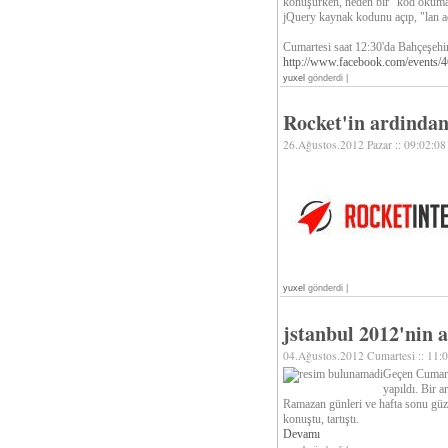
konuşurken, neden bir "kod okum
jQuery kaynak kodunu açıp, "lan a
Cumartesi saat 12:30'da Bahçeşehir 
http://www.facebook.com/events
yuxel
gönderdi |
Rocket'in ardinda
26.Ağustos.2012 Pazar :: 09:02:08
yuxel
gönderdi |
jstanbul 2012'nin a
04.Ağustos.2012 Cumartesi :: 11:
Geçen Cumarte
yapıldı. Bir a
Ramazan günleri ve hafta sonu güze
konuştu, tartıştı.
Devamı