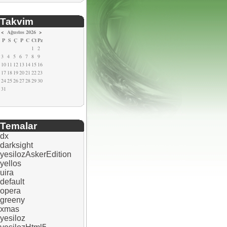
Takvim
<
Ağustos 2026
>
P
S
Ç
P
C
Ct
Pz
1
2
3
4
5
6
7
8
9
10
11
12
13
14
15
16
17
18
19
20
21
22
23
24
25
26
27
28
29
30
31
Temalar
dx
darksight
yesilozAskerEdition
yellos
uira
default
opera
greeny
xmas
yesiloz