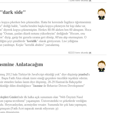
73346 kere okundu
[#]
e "dark side"
s kopya çekerken ben çekmezdim. Hatta bir keresinde İngilizce öğretmenimiz
t
" dediği halde, "sınıfta benden başka kopya çekmeyen bir kişi daha var,
m" diyerek kopya çekmemiştim. Herkes 80-90 alırken ben 60 almıştım. Hoca
rıp "Osman, şunları düzelt notunu yükselteyim" dediğinde "
Hocam, onu
ım
" diyip, garip bir gururla sırama geri dönüp, 60'ımı alıp oturmuştum. O
diğim şeyi şimdilerde "
kerizlik
" olarak görüyorum. Lise yıllığıma
zı yazılmıştı. Keşke "kerizlik abidesi" yazsalarmış.
82215 kere okundu
[#]
Jasmine Anlatacağım
 olmuş 2012 hala Türkiye'de JavaScript etkinliği yok" diye düşünüp
jstanbul
'u
i. Başta Fatih Akın olmak üzere emeği geçenlere öncelikle teşekkür ederim.
kür etmeden fazlası lazım diye düşünüp, 28-29 Haziran'da Bahçeşehir
tkinliğe dilim döndüğünce "
Jasmine
ile Behavior Driven Development"
ojileri Günleri
'nde ilk halka açık sunumum olan "Web Önyüzü Nasıl
unum yapma tecrübemi" yaşamıştım. Üniversitedeki ve şirketlerde verdiğim
u. Heyecanlıydım, acemiydim vesaire. Sunumda bir çok hata yapmışım;
nuşmuşum (Fatih Acet napacak merak ediyorum :p)
arkamı dönmüşüm