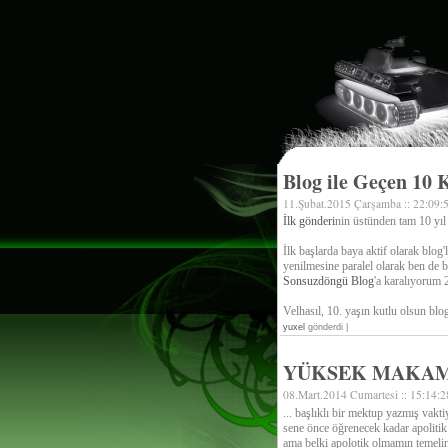
Blog ile Geçen 10 
11.Şubat.2015 Çarşamba :: 22:09:
İlk gönderi
nin üstünden tam 10 yıl
İlk başlarda baya aktif olarak blo
yenilmesine paralel olarak ben de 
Sonsuzdöngü Blog
'a karalıyorum 
Velhasıl, 10. yaşın kutlu olsun bl
yuxel
gönderdi |
YÜKSEK MAKAM
08.Mart.2014 Cumartesi :: 15:14:2
... başlıklı bir mektup yazmış va
sene önce öğrenecek kadar apolitik 
ama belki apolotik olmamın temeli