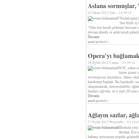
Aslana sormuşlar, 
02.Ekim.2012 Salı :: 14:39:15
"Kendi işimi 
"lan böyle iş
"Olm ben kendi şirketimi kursam v
devran döndü ve artık kendi şirket
Devamı
yuxel
gönderdi |
Opera'yı bağlamak
28.Eylül.2012 Cuma :: 19:39:16
W3C yakın z
bizim işimiz
veremiyoruz insanlara. Adam olalım
hareketini başlattı. Bu hareketle, s
oluşturulacak, üniversitelerle, eği
bunları öğretin, ne o öyle 20 sene
Devamı
yuxel
gönderdi |
Ağlayın sazlar, ağ
27.Eylül.2012 Perşembe :: 01:18:0
İlkokula yeni
demişti. Eve 
babam, torosunun torpido gözünden