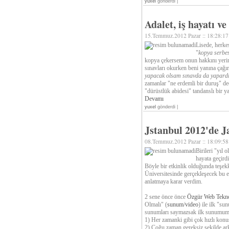
yuxel
gönderdi |
Adalet, iş hayatı v
15.Temmuz.2012 Pazar :: 18:28:17
Lisede, herke
"
kopya serbes
kopya çekersem onun hakkını yeri
sınavları okurken beni yanına çağı
yapacak olsam sınavda da yapard
zamanlar "ne erdemli bir duruş" de
"dürüstlük abidesi" tandanslı bir ya
Devamı
yuxel
gönderdi |
Jstanbul 2012'de 
08.Temmuz.2012 Pazar :: 18:09:58
Birileri "yıl
hayata geçird
Böyle bir etkinlik olduğunda teşek
Üniversitesinde gerçekleşecek bu e
anlatmaya karar verdim.
2 sene önce önce
Özgür Web Teknol
Olmalı" (
sunum
/
video
) ile ilk "s
sunumları saymazsak ilk sunumumd
1) Her zamanki gibi çok hızlı ko
2) Çoğu zaman gereksiz şekilde 