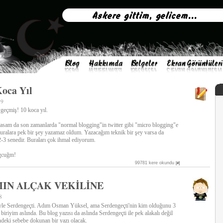
Koca Yıl
59
 geçmiş! 10 koca yıl.
g'lasam da son zamanlarda "normal blogging"in twitter gibi "micro blogging"e
buralara pek bir şey yazamaz oldum. Yazacağım teknik bir şey varsa da
2-3 senedir. Buraları çok ihmal ediyorum.
ogcuğm!
99781 kere okundu
[#]
IN ALÇAK VEKİLİNE
8
ktiyle Serdengeçti. Adım Osman Yüksel, ama Serdengeçti'nin kim olduğunu 3
biriyim aslında. Bu blog yazısı da aslında Serdengeçti ile pek alakalı değil
ndeki sebebe dokunan bir yazı olacak.