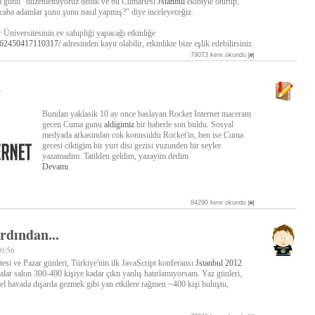
a günü" düzenlemiyoruz dedik ve bu Cumartesi
Jstanbul
ekibiyle oturup,
caba adamlar şunu şunu nasıl yapmış?" diye inceleyeceğiz.
Üniversitesinin ev sahipliği yapacağı etkinliğe
/462450417110317/
adresinden kayıt olabilir, etkinlikte bize eşlik edebilirsiniz.
79073 kere okundu
[#]
n
Bundan yaklasik 10 ay once baslayan Rocket Internet maceram
gecen Cuma gunu
aldigimiz
bir haberle son buldu. Sosyal
medyada arkasindan cok konusuldu Rocket'in, ben ise Cuma
gecesi ciktigim bir yurt disi gezisi yuzunden bir seyler
yazamadim. Tatilden geldim, yazayim dedim
Devamı
84290 kere okundu
[#]
rdından...
00:56
si ve Pazar günleri, Türkiye'nin ilk JavaScript konferansı
Jstanbul 2012
ralar salon 300-400 kişiye kadar çıktı yanlış hatırlamıyorsam. Yaz günleri,
l havada dışarda gezmek gibi yan etkilere rağmen ~400 kişi buluştu,