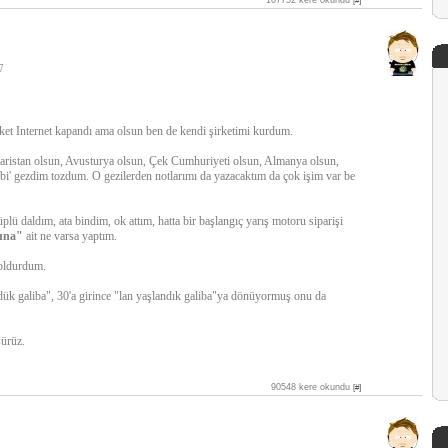
107752 kere okundu
[#]
7
cket Internet kapandı ama olsun ben de kendi şirketimi kurdum.
ristan olsun, Avusturya olsun, Çek Cumhuriyeti olsun, Almanya olsun,
bi' gezdim tozdum. O gezilerden notlarımı da yazacaktım da çok işim var be
plü daldım, ata bindim, ok attım, hatta bir başlangıç yarış motoru siparişi
una"
ait ne varsa yaptım.
doldurdum.
dük galiba", 30'a girince "lan yaşlandık galiba"ya dönüyormuş onu da
ürüz.
90548 kere okundu
[#]