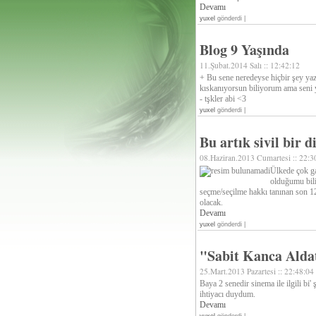
Devamı
yuxel
gönderdi |
Blog 9 Yaşında
11.Şubat.2014 Salı :: 12:42:12
+ Bu sene neredeyse hiçbir şey y
kıskanıyorsun biliyorum ama seni 
- tşkler abi <3
yuxel
gönderdi |
Bu artık sivil bir d
08.Haziran.2013 Cumartesi :: 22:3
Ülkede çok ga
olduğumu bili
seçme/seçilme hakkı tanınan son 12
olacak.
Devamı
yuxel
gönderdi |
"Sabit Kanca Alda
25.Mart.2013 Pazartesi :: 22:48:04
Baya 2 senedir sinema ile ilgili b
ihtiyacı duydum.
Devamı