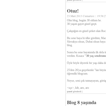
yuxel
gönderdi |
Otuz!
23.Mart.2013 Cumartesi :: 19:58:2
Olm blog, bugün 30 oldum he.
30 yaşım gayet güzel geçti.
Çalıştığım en güzel şirket olan Ro
Bu sene baya bi ülke gördüm; Maca
Slovakya olsun, Dubai olsun baya 
blog.
Sonra bu sene hayatımda ilk defa tü
verdim. Kısaca
"30 yaş sendrom
Öyle böyle diyerek bir yaşı daha 
25'den 26'ya geçerkenki "lan büyü
öğrendik blogcum.
Neyse, seni çok tutmayayım, görüş
<sçs>, kib, aeo, aro
yuxel
gönderdi |
Blog 8 yaşında