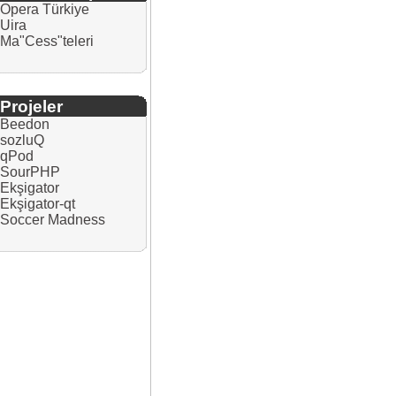
Opera Türkiye
Uira
Ma"Cess"teleri
Projeler
Beedon
sozluQ
qPod
SourPHP
Ekşigator
Ekşigator-qt
Soccer Madness