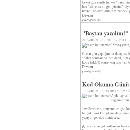
Ertesi gün sınıfta herkes "mini mi
ben "kâh çıkarım gök yüzüne" diy
hayreti, arkadaşlarımın yüzündeki
Devamı
yuxel
gönderdi |
"Baştan yazalım!"
21.Eylül.2012 Cuma :: 17:14:14
"Yavaş yazın,
Geçen gün yaptığım bir danışmanlı
sohbet sonrasında. ben dahil, tüm ya
kodu haklı(!) olarak eleştirip "ab
Devamı
yuxel
gönderdi |
Kod Okuma Günü 
19.Eylül.2012 Çarşamba :: 21:55:
Açık kaynak k
sağlamasının 
JavaScript ise, dünyanın en çok kul
bir çok hazır kütüphane ile işlerim
yapıyor genelde bilmiyoruz.
jQuery de en çok kullanılan JavaScr