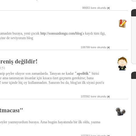
96683 kere okundu
[#]
azamadım buraya, yeni çocuk
http://sonsuzdongu.com/blog
'a kaydı tüm ilgi,
yine de seviyorum blog
108799 kere okundu
[#]
ireniş değildir!
0:51
rip şeyler oluyor son zamanlarda. Tanıyan ne kadar
"apolitik"
birisi
r ama tanımayan insanlar için kısaca özet geçmem gerekirse; bana
 sene içinde hiç oy kullanmadım. Sanırım bu da, blog'un ilk siyasi post'u
105592 kere okundu
[#]
tmacası"
i' şeyler yazmıyordum buraya. Ama bugün hayatımda bir ilk oldu, yazma