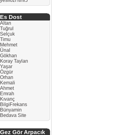
yesilozHtml5
Es Dost
Altan
Tuğrul
Selçuk
Timu
Mehmet
Ünal
Gökhan
Koray Taylan
Yaşar
Özgür
Orhan
Kemali
Ahmet
Emrah
Kıvanç
BilgiFrekans
Bünyamin
Bedava Site
Gez Gör Arpacık