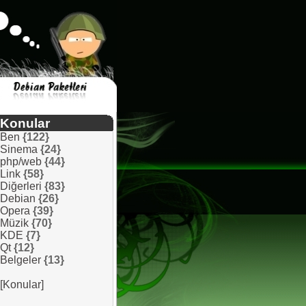
Konular
Ben
{122}
Sinema
{24}
php/web
{44}
Link
{58}
Diğerleri
{83}
Debian
{26}
Opera
{39}
Müzik
{70}
KDE
{7}
Qt
{12}
Belgeler
{13}
[Konular]