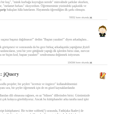
ni bir kuş", "minik kurbağa kuyruğun nerede" minvalinde şarkılar okurken,
or, "melamet hırkası" okuyordum. Öğretmenimin yüzündeki şaşkınlık ve
garip
bakışları hâla hatırlarım. Hayatımda öğrendiğim ilk şarkı olmuştu.
79552 kere okundu
[#]
 saçınız başınız dağılmasın!" dedim "Baştan yazalım!" diyen arkadaşlara...
k görüşmesi ve sonrasında da bu gece birkaç arkadaşımla yaptığımız
feyizli
zılımcıların, yeni bir yere gittiğinde yaptığı ilk işlerden birisi olan, mevcut
i bu ne biçim kod, baştan yazalım!" sendromuna değinmek istiyorum.
104344 kere okundu
[#]
: jQuery
54
odlu projeler; bir şeyleri "ücretsiz ve özgürce" kullanabilmemizi
yanı sıra, bir şeyler öğrenmek için de en güzel kaynaklardandır.
lanılan dili olmasına rağmen, en az "bilinen" dillerinden birisi. Günümüzde
izi çok kolayca görebiliyoruz. Ancak bu kütüphaneler arka tarafta nasıl işler
ipt kütüphanesi. Bir twitter sohbeti(!) sırasında, Fatih(aka fkadev) ile