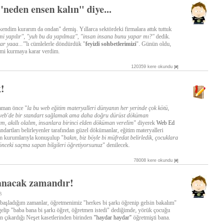
"neden ensen kalın" diye...
kendim kurarım da ondan" demiş. Yıllarca sektördeki firmalara attık tuttuk
 mi yapılır", "yuh bu da yapılmaz", "insan insana bunu yapar mı?"
dedik.
ar yaaa..."
'lı cümlelerle döndürdük "
feyizli sohbetlerimizi
". Günün oldu,
imi kurmaya karar verdim.
120359 kere okundu
[#]
!
aman önce "
la bu web eğitim materyalleri dünyanın her yerinde çok kötü,
 web'de bir standart sağlamak ama daha doğru dürüst döküman
, akıllı olalım, insanlara birinci elden döküman verelim
" diyerek
Web Ed
tandartları belirleyenler tarafından güzel dökümanlar, eğitim materyalleri
tim kurumlarıyla konuşulup "
bakın, biz böyle bi müfredat belirledik, çocuklara
 önceki saçma sapan bilgileri öğretiyorsunuz
" denilecek.
78008 kere okundu
[#]
lanacak zamandır!
3
 başladığım zamanlar, öğretmenimiz "herkes bi şarkı öğrenip gelsin bakalım"
gelip "baba bana bi şarkı öğret, öğretmen istedi" dediğimde, yörük çocuğu
 çıkardığı Neşet kasetlerinden birinden
"haydar haydar"
öğretmişti bana.