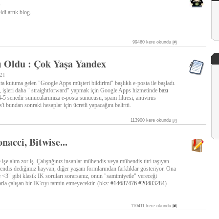
2
di artık blog.
99460 kere okundu
[#]
ı Oldu : Çok Yaşa Yandex
:21
ta kutuma gelen "Google Apps müşteri bildirimi" başlıklı e-posta ile başladı.
 işleri daha " straightforward" yapmak için Google Apps hizmetinde
bazı
4-5 senedir sunucularımıza e-posta sunucusu, spam filtresi, antivirüs
bundan sonraki hesaplar için ücretli yapacağını belirtti.
113900 kere okundu
[#]
nacci, Bitwise...
işe alım zor iş. Çalıştığınız insanlar mühendis veya mühendis titri taşıyan
endis dediğimiz hayvan, diğer yaşam formlarından farklıklar gösteriyor. Ona
<3" gibi klasik IK soruları sorarsanız, onun "samimiyetle" vereceği
rla çalışan bir IK'cıyı tatmin etmeyecektir. (bkz:
#14687476
#20483284
)
110411 kere okundu
[#]