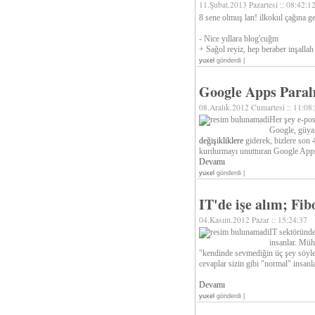
11.Şubat.2013 Pazartesi :: 08:42:1
8 sene olmuş lan! ilkokul çağına gel
- Nice yıllara blog'cuğm
+ Sağol reyiz, hep beraber inşallah
yuxel
gönderdi |
Google Apps Paral
08.Aralık.2012 Cumartesi :: 11:08
Her şey e-pos
Google, güya,
değişikliklere
giderek, bizlere son 
kurdurmayı unutturan Google Apps'i 
Devamı
yuxel
gönderdi |
IT'de işe alım; Fibo
04.Kasım.2012 Pazar :: 15:24:37
IT sektöründe 
insanlar. Müh
"kendinde sevmediğin üç şey söyle 
cevaplar sizin gibi "normal" insanla
Devamı
yuxel
gönderdi |