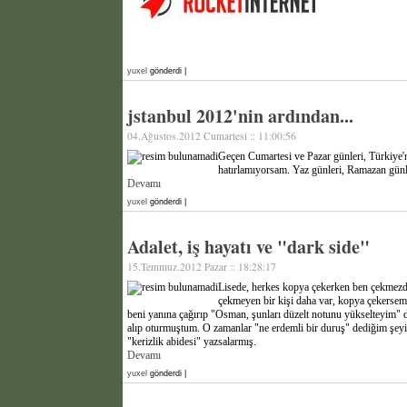
yuxel
gönderdi |
jstanbul 2012'nin ardından...
04.Ağustos.2012 Cumartesi :: 11:00:56
Geçen Cumartesi ve Pazar günleri, Türkiye'n
hatırlamıyorsam. Yaz günleri, Ramazan günle
Devamı
yuxel
gönderdi |
Adalet, iş hayatı ve "dark side"
15.Temmuz.2012 Pazar :: 18:28:17
Lisede, herkes kopya çekerken ben çekmezdi
çekmeyen bir kişi daha var, kopya çekersem
beni yanına çağırıp "Osman, şunları düzelt notunu yükselteyim" 
alıp oturmuştum. O zamanlar "ne erdemli bir duruş" dediğim şeyi
"kerizlik abidesi" yazsalarmış.
Devamı
yuxel
gönderdi |