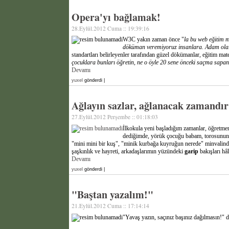
Opera'yı bağlamak!
28.Eylül.2012 Cuma :: 19:39:16
W3C yakın zaman önce "
la bu web eğitim 
döküman veremiyoruz insanlara. Adam olalım
standartları belirleyenler tarafından güzel dökümanlar, eğitim mate
çocuklara bunları öğretin, ne o öyle 20 sene önceki saçma sapan 
Devamı
yuxel
gönderdi |
Ağlayın sazlar, ağlanacak zamandır
27.Eylül.2012 Perşembe :: 01:18:03
İlkokula yeni başladığım zamanlar, öğretmeni
dediğimde, yörük çocuğu babam, torosunun 
"mini mini bir kuş", "minik kurbağa kuyruğun nerede" minvalin
şaşkınlık ve hayreti, arkadaşlarımın yüzündeki
garip
bakışları hâ
Devamı
yuxel
gönderdi |
"Baştan yazalım!"
21.Eylül.2012 Cuma :: 17:14:14
"Yavaş yazın, saçınız başınız dağılmasın!" 