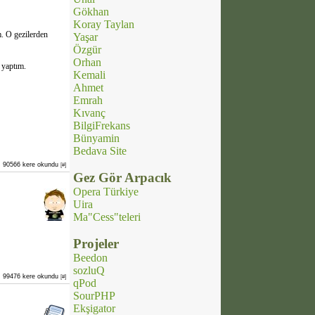
Gökhan
Koray Taylan
. O gezilerden
Yaşar
Özgür
Orhan
 yaptım.
Kemali
Ahmet
Emrah
Kıvanç
BilgiFrekans
Bünyamin
Bedava Site
90566 kere okundu
[#]
Gez Gör Arpacık
Opera Türkiye
Uira
Ma"Cess"teleri
Projeler
Beedon
sozluQ
99476 kere okundu
[#]
qPod
SourPHP
Ekşigator