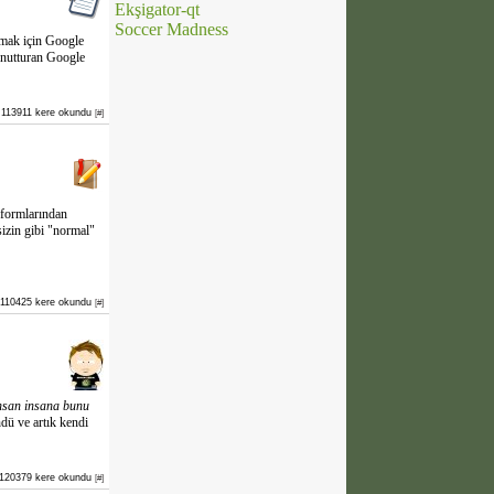
Ekşigator-qt
Soccer Madness
pmak için Google
unutturan Google
113911 kere okundu
[#]
 formlarından
sizin gibi "normal"
110425 kere okundu
[#]
insan insana bunu
dü ve artık kendi
120379 kere okundu
[#]