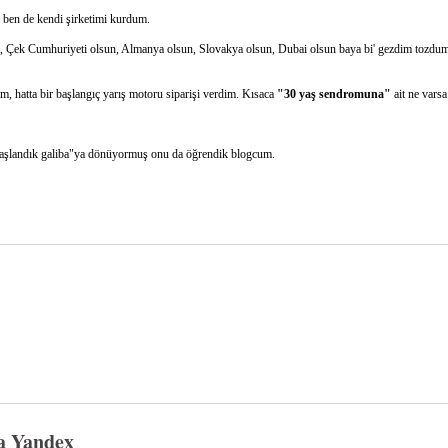
n ben de kendi şirketimi kurdum.
, Çek Cumhuriyeti olsun, Almanya olsun, Slovakya olsun, Dubai olsun baya bi' gezdim tozdum
ım, hatta bir başlangıç yarış motoru siparişi verdim. Kısaca
"30 yaş sendromuna"
ait ne varsa
n yaşlandık galiba"ya dönüyormuş onu da öğrendik blogcum.
a Yandex