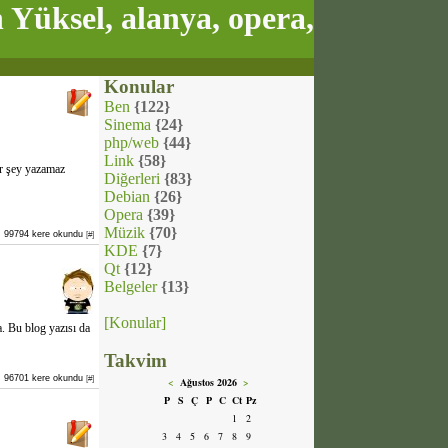
Yüksel, alanya, opera,
Konular
Ben
{122}
Sinema
{24}
php/web
{44}
Link
{58}
ir şey yazamaz
Diğerleri
{83}
Debian
{26}
Opera
{39}
Müzik
{70}
99794 kere okundu
[#]
KDE
{7}
Qt
{12}
Belgeler
{13}
[Konular]
. Bu blog yazısı da
Takvim
96701 kere okundu
[#]
<
Ağustos 2026
>
P
S
Ç
P
C
Ct
Pz
1
2
3
4
5
6
7
8
9