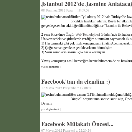
Jstanbul 2012'de Jasmine Anlataca
08.Temmuz.2012 Pazar :: 18:09:58
Birileri "yıl olmuş 2012 hala Türkiye'de Ja
öncelikle teşekkür ederim. Böyle bir etkinl
gerçekleşecek bu etkinliğe dilim döndüğünce "
Jasmine
ile Behavi
2 sene önce önce
Özgür Web Teknolojileri Günleri
'nde ilk halka
Üniversitedeki ve şirketlerde verdiğim sunumları saymazsak il
1) Her zamanki gibi çok hızlı konuşmuşum (Fatih Acet napacak 
2) Çoğu zaman gereksiz şekilde arkamı dönmüşüm
3) Soru soranların sözünü çok fazla kesmişim
Yavaş konuşmayı nasıl bereceğim henüz bilmesem de bu hataları
yuxel
gönderdi |
Facebook'tan da elendim :)
17.Mayıs.2012 Perşembe :: 17:08:30
Her zaman %1'lik ihtmalim olduğunu bildiğ
'single'
" sorgusunun sonucusunu alıp, Opera 
Devamı
yuxel
gönderdi |
Facebook Mülakatı Öncesi...
07.Mayıs.2012 Pazartesi :: 22:20:24