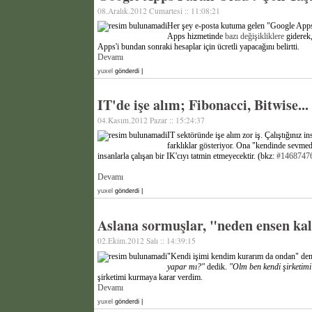
08.Aralık.2012 Cumartesi :: 11:08:21
Her şey e-posta kutuma gelen "Google Apps m
Apps hizmetinde
bazı değişikliklere
giderek,
Apps'i bundan sonraki hesaplar için ücretli yapacağını belirtti.
Devamı
yuxel
gönderdi |
IT'de işe alım; Fibonacci, Bitwise...
04.Kasım.2012 Pazar :: 15:24:37
IT sektöründe işe alım zor iş. Çalıştığınız
farklıklar gösteriyor. Ona "kendinde sevmedi
insanlarla çalışan bir IK'cıyı tatmin etmeyecektir. (bkz:
#1468747
Devamı
yuxel
gönderdi |
Aslana sormuşlar, "neden ensen kalı
02.Ekim.2012 Salı :: 14:39:15
"Kendi işimi kendim kurarım da ondan" demiş
yapar mı?"
dedik.
"Olm ben kendi şirketimi
şirketimi kurmaya karar verdim.
Devamı
yuxel
gönderdi |