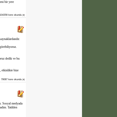
eni bir yere
104358 kere okundu
[#]
 kaynaklardandır.
görebiliyoruz.
oruz dedik ve bu
 etkinlikte bize
79087 kere okundu
[#]
du. Sosyal medyada
adim. Tatilden