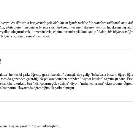
materyalleri dünyanın her yerinde çok kötü, bizim işimiz web'de bir standart sağlamak ama da
, akıllı olalım, insanlara birinci elden döküman verelim
" diyerek
Web Ed
hareketini başlattı.
ryalleri oluşturulacak, üniversitelerle, eğitim kurumlarıyla konuşulup "
bakın, biz böyle bi müfre
bilgileri öğretiyorsunuz
" denilecek.
!
miz "herkes bi şarkı öğrenip gelsin bakalım" demişti. Eve gelip "baba bana bi şarkı öğret, öğre
torpido gözünden çıkardığı Neşet kasetlerinden birinden
"haydar haydar"
öğretmişti bana. Erte
de şarkılar okurken, ben "kâh çıkarım gök yüzüne" diyor, "melamet hırkası" okuyordum. Öğre
la hatırlarım. Hayatımda öğrendiğim ilk şarkı olmuştu.
dedim "Baştan yazalım!" diyen arkadaşlara...