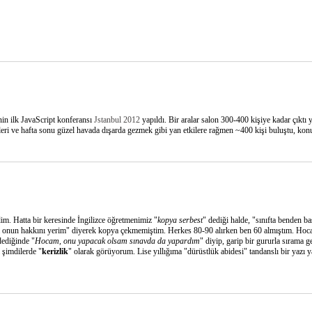
in ilk JavaScript konferansı
Jstanbul 2012
yapıldı. Bir aralar salon 300-400 kişiye kadar çıktı y
ri ve hafta sonu güzel havada dışarda gezmek gibi yan etkilere rağmen ~400 kişi buluştu, konuşt
m. Hatta bir keresinde İngilizce öğretmenimiz "
kopya serbest
" dediği halde, "sınıfta benden b
 onun hakkını yerim" diyerek kopya çekmemiştim. Herkes 80-90 alırken ben 60 almıştım. Hoca
dediğinde "
Hocam, onu yapacak olsam sınavda da yapardım
" diyip, garip bir gururla sırama g
 şimdilerde "
kerizlik
" olarak görüyorum. Lise yıllığıma "dürüstlük abidesi" tandanslı bir yazı y