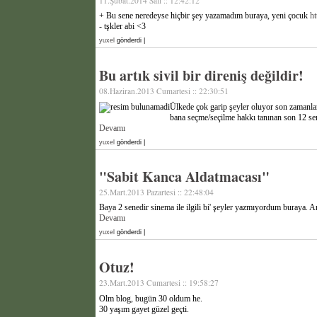
11.Şubat.2014 Salı :: 12:42:12
+ Bu sene neredeyse hiçbir şey yazamadım buraya, yeni çocuk
ht
- tşkler abi <3
yuxel
gönderdi |
Bu artık sivil bir direniş değildir!
08.Haziran.2013 Cumartesi :: 22:30:51
Ülkede çok garip şeyler oluyor son zamanla
bana seçme/seçilme hakkı tanınan son 12 sen
Devamı
yuxel
gönderdi |
"Sabit Kanca Aldatmacası"
25.Mart.2013 Pazartesi :: 22:48:04
Baya 2 senedir sinema ile ilgili bi' şeyler yazmıyordum buraya. 
Devamı
yuxel
gönderdi |
Otuz!
23.Mart.2013 Cumartesi :: 19:58:27
Olm blog, bugün 30 oldum he.
30 yaşım gayet güzel geçti.