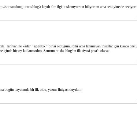
tp://sonsuzdongu.com/blog
'a kaydı tüm ilgi, kıskanıyorsun biliyorum ama seni yine de seviyor
rda. Tanıyan ne kadar
"apolitik"
birisi olduğumu bilir ama tanımayan insanlar için kısaca özet
e içinde hiç oy kullanmadım. Sanırım bu da, blog'un ilk siyasi post'u olacak.
Ama bugün hayatımda bir ilk oldu, yazma ihtiyacı duydum.