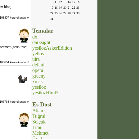
10
11
12
13
14
15
16
um blog
17
18
19
20
21
22
23
24
25
26
27
28
29
30
108807 kere okundu
[#]
31
Temalar
dx
darksight
 geçmem gerekirse;
yesilozAskerEdition
yellos
uira
105604 kere okundu
[#]
default
opera
greeny
xmas
yesiloz
yesilozHtml5
107768 kere okundu
[#]
Es Dost
Altan
Tuğrul
Selçuk
Timu
Mehmet
Ünal