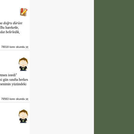
ha doğru dürüst
 Bu hareketle,
dat belirledik,
78018 kere okundu
[#]
tmen istedi"
si gün sınıfta herkes
tmenimin yüzündeki
79563 kere okundu
[#]