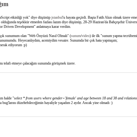
ğım
vaScript etkinliği yok" diye düşünüp
jstanbul
'u hayata geçirdi. Başta Fatih Akın olmak üzere eme
ik olduğunda teşekkür etmeden fazlası lazım diye düşünüp, 28-29 Haziran'da Bahçeşehir Ünivers
or Driven Development" anlatmaya karar verdim.
 açık sunumum olan "Web Önyüzü Nasıl Olmalı" (
sunum
/
video
) ile ilk "sunum yapma tecrübem
k sunumumdu. Heyecanlıydım, acemiydim vesaire. Sunumda bir çok hata yapmışım;
merak ediyorum :p)
mı telafi etmeye çalacağım sunumda görüşmek üzere.
im halde "
select * from users where gender='female' and age between 18 and 38 and relations
bug'larını düzeltebileceğimin hayaliyle yaşadım 2 aydır. Ancak yine olmadı :)