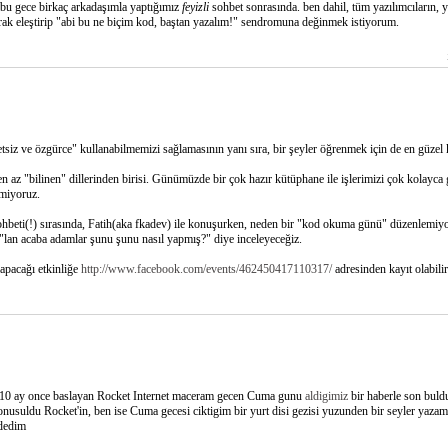
bu gece birkaç arkadaşımla yaptığımız
feyizli
sohbet sonrasında. ben dahil, tüm yazılımcıların, y
olarak eleştirip "abi bu ne biçim kod, baştan yazalım!" sendromuna değinmek istiyorum.
etsiz ve özgürce" kullanabilmemizi sağlamasının yanı sıra, bir şeyler öğrenmek için de en güzel
n az "bilinen" dillerinden birisi. Günümüzde bir çok hazır kütüphane ile işlerimizi çok kolayca 
lmiyoruz.
sohbeti(!) sırasında, Fatih(aka fkadev) ile konuşurken, neden bir "kod okuma günü" düzenlemiy
"lan acaba adamlar şunu şunu nasıl yapmış?" diye inceleyeceğiz.
apacağı etkinliğe
http://www.facebook.com/events/462450417110317/
adresinden kayıt olabilir,
10 ay once baslayan Rocket Internet maceram gecen Cuma gunu
aldigimiz
bir haberle son bul
nusuldu Rocket'in, ben ise Cuma gecesi ciktigim bir yurt disi gezisi yuzunden bir seyler yazam
dedim