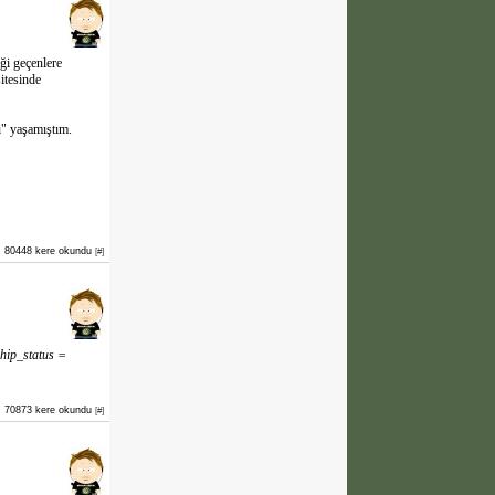
ği geçenlere
itesinde
i" yaşamıştım.
80448 kere okundu
[#]
hip_status =
70873 kere okundu
[#]