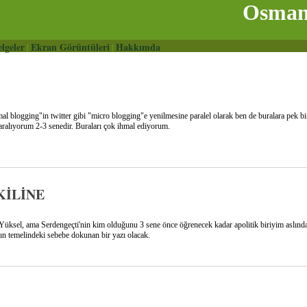
Osman 
lgeler
Ekran Görüntüleri
Hakkımda
|
|
al blogging"in twitter gibi "micro blogging"e yenilmesine paralel olarak ben de buralara pek b
karalıyorum 2-3 senedir. Buraları çok ihmal ediyorum.
KİLİNE
Yüksel, ama Serdengeçti'nin kim olduğunu 3 sene önce öğrenecek kadar apolitik biriyim aslında
mın temelindeki sebebe dokunan bir yazı olacak.