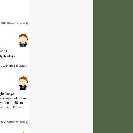
84298 kere okundu
[#]
anlış
u, tartıştı.
73364 kere okundu
[#]
aşka kopya
 sınavları okurken
eri dönüp, 60'ımı
azılmıştı. Keşke
82225 kere okundu
[#]