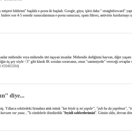
üşteri bildirimi" başlıklı e-posta ile başladı. Google, güya, işleri daha " straightforward" ya
 bizlere son 4-5 senedir sunucularımıza e-posta sunucusu, spam filtresi, antivirüs kurdurmayı 
 insanlar mühendis veya mühendis titri taşıyan insanlar. Mühendis dediğimiz hayvan, diğer yaşam
ğin üç şey söyle <3" gibi klasik IK soruları sorarsanız, onun "samimiyetle" vereceği cevaplar 
6
#20483284
)
n" diye...
. Yıllarca sektördeki firmalara attık tuttuk
"lan böyle iş mi yapılır", "yuh bu da yapılmaz", "
 kursam var yaaa..."
'lı cümlelerle döndürdük "
feyizli sohbetlerimizi
". Günün oldu, devran dön