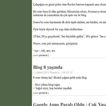
Çalıştığım en güzel şirket olan Rocket Internet kapandı ama olsu
Bu sene baya bi ülke gördüm; Macaristan olsun, Avusturya olsun
notlarımı da yazacaktım da çok işim var be blog.
Sonra bu sene hayatımda ilk defa tüplü daldım, ata bindim, ok att
Öyle böyle diyerek bir yaşı daha doldurdum.
25'den 26'ya geçerkenki "lan büyüdük galiba", 30'a girince "la
Neyse, seni çok tutmayayım, görüşürüz.
<sçs>, kib, aeo, aro
yuxel
gönderdi |
Blog 8 yaşında
11.Şubat.2013 Pazartesi :: 08:42:12
8 sene olmuş lan! ilkokul çağına geldi artık blog.
- Nice yıllara blog'cuğm
+ Sağol reyiz, hep beraber inşallah
yuxel
gönderdi |
Google Apps Paralı Oldu : Çok Yaş