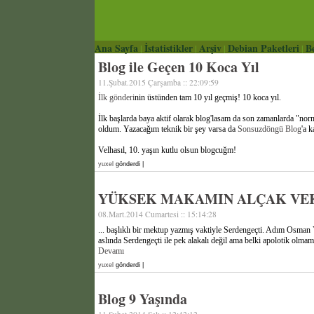
Ana Sayfa
İstatistikler
Arşiv
Debian Paketleri
Be
|
|
|
|
Blog ile Geçen 10 Koca Yıl
11.Şubat.2015 Çarşamba :: 22:09:59
İlk gönderi
nin üstünden tam 10 yıl geçmiş! 10 koca yıl.
İlk başlarda baya aktif olarak blog'lasam da son zamanlarda "norm
oldum. Yazacağım teknik bir şey varsa da
Sonsuzdöngü Blog
'a 
Velhasıl, 10. yaşın kutlu olsun blogcuğm!
yuxel
gönderdi |
YÜKSEK MAKAMIN ALÇAK VE
08.Mart.2014 Cumartesi :: 15:14:28
... başlıklı bir mektup yazmış vaktiyle Serdengeçti. Adım Osman 
aslında Serdengeçti ile pek alakalı değil ama belki apolotik olma
Devamı
yuxel
gönderdi |
Blog 9 Yaşında