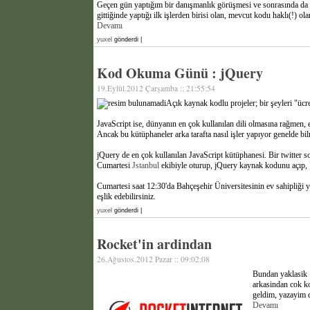
Geçen gün yaptığım bir danışmanlık görüşmesi ve sonrasında da 
gittiğinde yaptığı ilk işlerden birisi olan, mevcut kodu haklı(!) 
Devamı
yuxel
gönderdi |
Kod Okuma Günü : jQuery
19.Eylül.2012 Çarşamba :: 21:55:54
Açık kaynak kodlu projeler; bir şeyleri "ücr
JavaScript ise, dünyanın en çok kullanılan dili olmasına rağmen, e
Ancak bu kütüphaneler arka tarafta nasıl işler yapıyor genelde bi
jQuery de en çok kullanılan JavaScript kütüphanesi. Bir twitter 
Cumartesi
Jstanbul
ekibiyle oturup, jQuery kaynak kodunu açıp, 
Cumartesi saat 12:30'da Bahçeşehir Üniversitesinin ev sahipliği y
eşlik edebilirsiniz.
yuxel
gönderdi |
Rocket'in ardindan
26.Ağustos.2012 Pazar :: 09:02:08
Bundan yaklasik 
arkasindan cok ko
geldim, yazayim 
Devamı