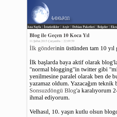
|
|
|
|
|
Ana Sayfa
İstatistikler
Arşiv
Debian Paketleri
Belgeler
Ekra
Blog ile Geçen 10 Koca Yıl
11.Şubat.2015 Çarşamba :: 22:09:59
İlk gönderi
nin üstünden tam 10 yıl 
İlk başlarda baya aktif olarak blog
"normal blogging"in twitter gibi "m
yenilmesine paralel olarak ben de bu
yazamaz oldum. Yazacağım teknik b
Sonsuzdöngü Blog
'a karalıyorum 2
ihmal ediyorum.
Velhasıl, 10. yaşın kutlu olsun blo