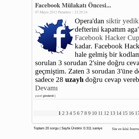
Facebook Mülakatı Öncesi...
07.Mayıs.2012 Pazartesi :: 22:20:24
Opera'dan
siktir yedi
defterini kapattım ag
Facebook Hacker Cu
kadar. Facebook Hacke
hale gelmiş bir kodlam
sorulan 3 sorudan 2'sine doğru ceva
geçmiştim. Zaten 3 sorudan 3'üne de
sadece 28
uzaylı
doğru cevap verebi
Devamı
yuxel
gönderdi |
1
2
3
4
5
6
7
8
9
10
11
12
13
14
15
16
1
Toplam 20 sorgu | Sayfa Üretimi :0.311 saniye
Site en kötü Intern