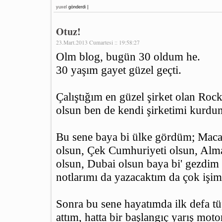
yuxel
gönderdi |
Otuz!
23.Mart.2013 Cumartesi :: 19:58:27
Olm blog, bugün 30 oldum he.
30 yaşım gayet güzel geçti.
Çalıştığım en güzel şirket olan Roc
olsun ben de kendi şirketimi kurdu
Bu sene baya bi ülke gördüm; Macar
olsun, Çek Cumhuriyeti olsun, Alm
olsun, Dubai olsun baya bi' gezdim
notlarımı da yazacaktım da çok işim
Sonra bu sene hayatımda ilk defa tü
attım, hatta bir başlangıç yarış moto