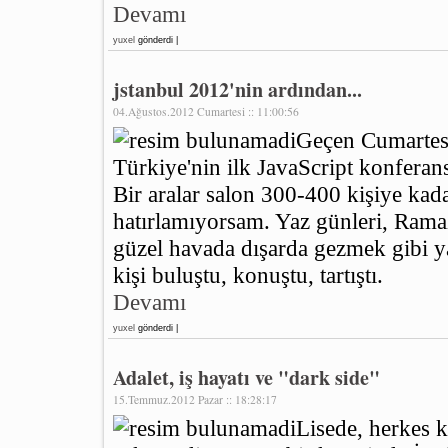
Devamı
yuxel
gönderdi |
jstanbul 2012'nin ardından...
04.Ağustos.2012 Cumartesi :: 11:00:56
Geçen Cumartesi
Türkiye'nin ilk JavaScript konferan
Bir aralar salon 300-400 kişiye kada
hatırlamıyorsam. Yaz günleri, Rama
güzel havada dışarda gezmek gibi y
kişi buluştu, konuştu, tartıştı.
Devamı
yuxel
gönderdi |
Adalet, iş hayatı ve "dark side"
15.Temmuz.2012 Pazar :: 18:28:17
Lisede, herkes 