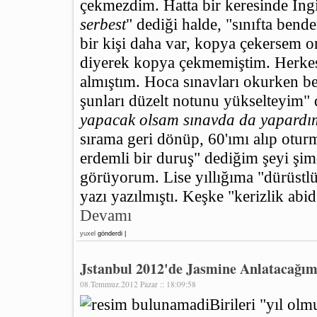
çekmezdim. Hatta bir keresinde İng
serbest
" dediği halde, "sınıfta be
bir kişi daha var, kopya çekersem 
diyerek kopya çekmemiştim. Herkes
almıştım. Hoca sınavları okurken b
şunları düzelt notunu yükselteyim" 
yapacak olsam sınavda da yapardı
sırama geri dönüp, 60'ımı alıp otu
erdemli bir duruş" dediğim şeyi şim
görüyorum. Lise yıllığıma "dürüstlü
yazı yazılmıştı. Keşke "kerizlik abid
Devamı
yuxel
gönderdi |
Jstanbul 2012'de Jasmine Anlatacağı
08.Temmuz.2012 Pazar :: 18:09:58
Birileri "yıl ol