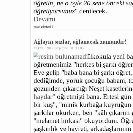
öğretin, ne o öyle 20 sene önceki s
öğretiyorsunuz
" denilecek.
Devamı
yuxel
gönderdi |
Ağlayın sazlar, ağlanacak zamandır!
27.Eylül.2012 Perşembe :: 01:18:03
İlkokula yeni b
öğretmenimiz "herkes bi şarkı öğren
Eve gelip "baba bana bi şarkı öğret,
dediğimde, yörük çocuğu babam, t
gözünden çıkardığı Neşet kasetleri
haydar"
öğretmişti bana. Ertesi gün 
bir kuş", "minik kurbağa kuyruğun
şarkılar okurken, ben "kâh çıkarım
"melamet hırkası" okuyordum. Öğr
şaşkınlık ve hayreti, arkadaşlarımı