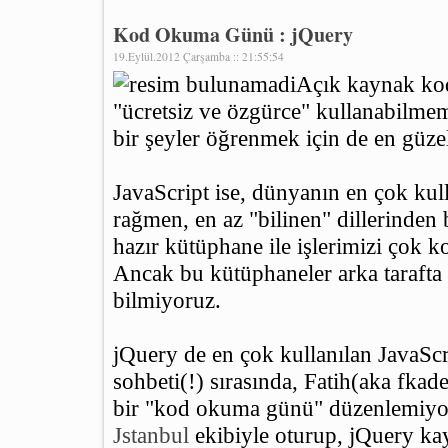
Kod Okuma Günü : jQuery
19.Eylül.2012 Çarşamba :: 21:55:54
Açık kaynak kodl
"ücretsiz ve özgürce" kullanabilmem
bir şeyler öğrenmek için de en güze
JavaScript ise, dünyanın en çok kull
rağmen, en az "bilinen" dillerinden
hazır kütüphane ile işlerimizi çok k
Ancak bu kütüphaneler arka tarafta 
bilmiyoruz.
jQuery de en çok kullanılan JavaScri
sohbeti(!) sırasında, Fatih(aka fka
bir "kod okuma günü" düzenlemiyo
Jstanbul
ekibiyle oturup, jQuery ka