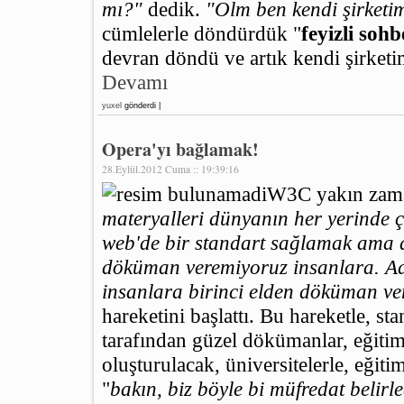
mı?"
dedik.
"Olm ben kendi şirketi
cümlelerle döndürdük "
feyizli sohb
devran döndü ve artık kendi şirket
Devamı
yuxel
gönderdi |
Opera'yı bağlamak!
28.Eylül.2012 Cuma :: 19:39:16
W3C yakın zama
materyalleri dünyanın her yerinde ç
web'de bir standart sağlamak ama 
döküman veremiyoruz insanlara. Ada
insanlara birinci elden döküman ve
hareketini başlattı. Bu hareketle, sta
tarafından güzel dökümanlar, eğitim
oluşturulacak, üniversitelerle, eği
"
bakın, biz böyle bi müfredat belirl