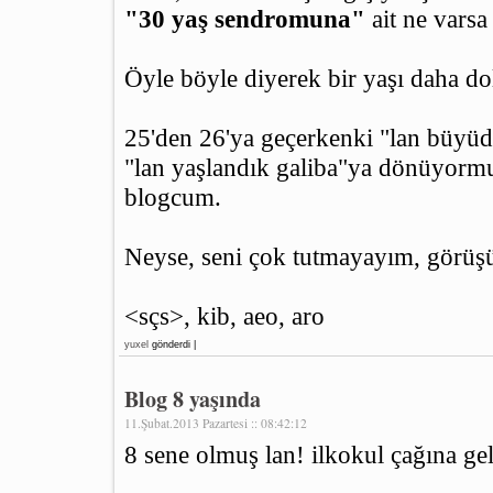
"30 yaş sendromuna"
ait ne varsa
Öyle böyle diyerek bir yaşı daha d
25'den 26'ya geçerkenki "lan büyüdü
"lan yaşlandık galiba"ya dönüyorm
blogcum.
Neyse, seni çok tutmayayım, görüş
<sçs>, kib, aeo, aro
yuxel
gönderdi |
Blog 8 yaşında
11.Şubat.2013 Pazartesi :: 08:42:12
8 sene olmuş lan! ilkokul çağına gel