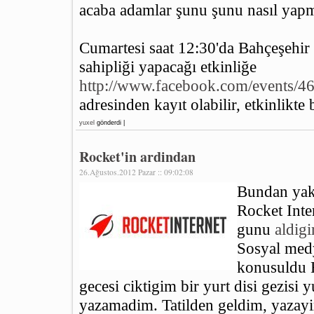
acaba adamlar şunu şunu nasıl yapm
Cumartesi saat 12:30'da Bahçeşehir 
sahipliği yapacağı etkinliğe
http://www.facebook.com/events/
adresinden kayıt olabilir, etkinlikte b
yuxel
gönderdi |
Rocket'in ardindan
26.Ağustos.2012 Pazar :: 09:02:08
Bundan yak
Rocket Int
gunu
aldig
Sosyal med
konusuldu R
gecesi ciktigim bir yurt disi gezisi 
yazamadim. Tatilden geldim, yazay