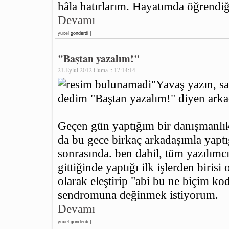
hâla hatırlarım. Hayatımda öğrendiğ
Devamı
yuxel
gönderdi |
"Baştan yazalım!"
21.Eylül.2012 Cuma :: 17:14:14
"Yavaş yazın, sa
dedim "Baştan yazalım!" diyen arkad
Geçen gün yaptığım bir danışmanlı
da bu gece birkaç arkadaşımla yapt
sonrasında. ben dahil, tüm yazılımcı
gittiğinde yaptığı ilk işlerden biris
olarak eleştirip "abi bu ne biçim ko
sendromuna değinmek istiyorum.
Devamı
yuxel
gönderdi |