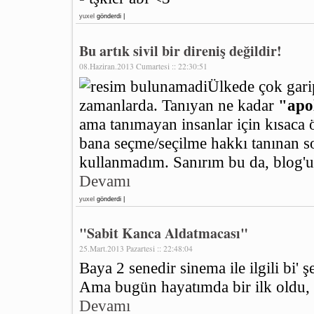
yuxel
gönderdi |
Bu artık sivil bir direniş değildir!
08.Haziran.2013 Cumartesi :: 22:30:51
Ülkede çok gari
zamanlarda. Tanıyan ne kadar
"apol
ama tanımayan insanlar için kısaca
bana seçme/seçilme hakkı tanınan s
kullanmadım. Sanırım bu da, blog'un
Devamı
yuxel
gönderdi |
"Sabit Kanca Aldatmacası"
25.Mart.2013 Pazartesi :: 22:48:04
Baya 2 senedir sinema ile ilgili bi'
Ama bugün hayatımda bir ilk oldu,
Devamı