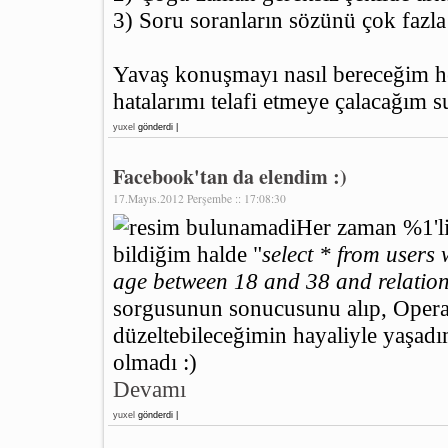
3) Soru soranların sözünü çok fazl
Yavaş konuşmayı nasıl bereceğim 
hatalarımı telafi etmeye çalacağım
yuxel
gönderdi |
Facebook'tan da elendim :)
17.Mayıs.2012 Perşembe :: 17:08:30
Her zaman %1'l
bildiğim halde "
select * from users
age between 18 and 38 and relations
sorgusunun sonucusunu alıp, Opera 
düzeltebileceğimin hayaliyle yaşadı
olmadı :)
Devamı
yuxel
gönderdi |