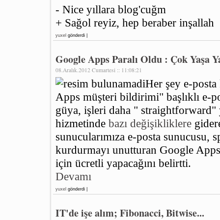
- Nice yıllara blog'cuğm
+ Sağol reyiz, hep beraber inşallah
yuxel
gönderdi |
Google Apps Paralı Oldu : Çok Yaşa 
08.Aralık.2012 Cumartesi :: 11:08:21
Her şey e-posta
Apps müşteri bildirimi" başlıklı e-po
güya, işleri daha " straightforwar
hizmetinde
bazı değişikliklere
gidere
sunucularımıza e-posta sunucusu, spa
kurdurmayı unutturan Google Apps'
için ücretli yapacağını belirtti.
Devamı
yuxel
gönderdi |
IT'de işe alım; Fibonacci, Bitwise...