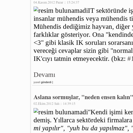
04.Kasım.2012 Pazar :: 15:24:37
IT sektöründe işe
insanlar mühendis veya mühendis titr
Mühendis dediğimiz hayvan, diğer
farklıklar gösteriyor. Ona "kendind
<3" gibi klasik IK soruları sorarsa
vereceği cevaplar sizin gibi "normal"
IK'cıyı tatmin etmeyecektir. (bkz:
#
Devamı
yuxel
gönderdi |
Aslana sormuşlar, "neden ensen kalın" 
02.Ekim.2012 Salı :: 14:39:15
"Kendi işimi ke
demiş. Yıllarca sektördeki firmalara
mi yapılır", "yuh bu da yapılmaz",