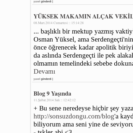
yuxel
gönderdi |
YÜKSEK MAKAMIN ALÇAK VEKİL
08.Mart.2014 Cumartesi :: 15:14:28
... başlıklı bir mektup yazmış vakti
Osman Yüksel, ama Serdengeçti'ni
önce öğrenecek kadar apolitik biriy
da aslında Serdengeçti ile pek alaka
olmamın temelindeki sebebe dokunan
Devamı
yuxel
gönderdi |
Blog 9 Yaşında
11.Şubat.2014 Salı :: 12:42:12
+ Bu sene neredeyse hiçbir şey ya
http://sonsuzdongu.com/blog
'a kay
biliyorum ama seni yine de seviyo
- tşkler abi <3