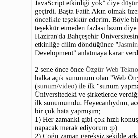
JavaScript etkinliği yok" diye düş
geçirdi. Başta Fatih Akın olmak üze
öncelikle teşekkür ederim. Böyle bi
teşekkür etmeden fazlası lazım diy
Haziran'da Bahçeşehir Üniversitesi
etkinliğe dilim döndüğünce "
Jasmin
Development" anlatmaya karar ver
2 sene önce önce
Özgür Web Teknolo
halka açık sunumum olan "Web Öny
(
sunum
/
video
) ile ilk "sunum yapm
Üniversitedeki ve şirketlerde verd
ilk sunumumdu. Heyecanlıydım, ac
bir çok hata yapmışım;
1) Her zamanki gibi çok hızlı kon
napacak merak ediyorum :p)
2) Çoğu zaman gereksiz şekilde a