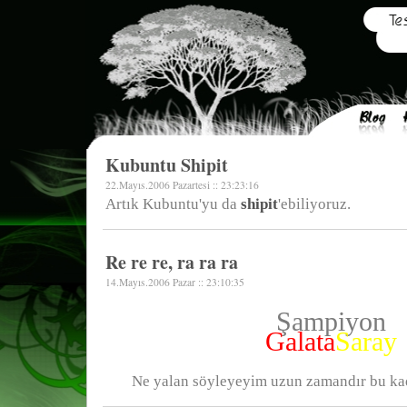
Kubuntu Shipit
22.Mayıs.2006 Pazartesi :: 23:23:16
Artık Kubuntu'yu da
shipit
'ebiliyoruz.
Re re re, ra ra ra
14.Mayıs.2006 Pazar :: 23:10:35
Şampiyon
Galata
Saray
Ne yalan söyleyeyim uzun zamandır bu ka