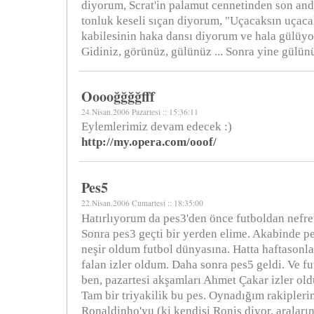
diyorum, Scrat'in palamut cennetinden son and
tonluk keseli sıçan diyorum, "Uçacaksın uçaca
kabilesinin haka dansı diyorum ve hala gülüyo
Gidiniz, görünüz, gülünüz ... Sonra yine gülünü
Ooooğğğğfff
24.Nisan.2006 Pazartesi :: 15:36:11
Eylemlerimiz devam edecek :)
http://my.opera.com/ooof/
Pes5
22.Nisan.2006 Cumartesi :: 18:35:00
Hatırlıyorum da pes3'den önce futboldan nefre
Sonra pes3 geçti bir yerden elime. Akabinde pes
neşir oldum futbol dünyasına. Hatta haftasonla
falan izler oldum. Daha sonra pes5 geldi. Ve f
ben, pazartesi akşamları Ahmet Çakar izler ol
Tam bir triyakilik bu pes. Oynadığım rakipleri
Ronaldinho'yu (ki kendisi Roniş diyor, araları