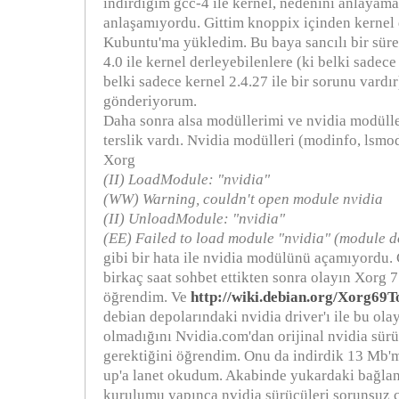
indirdiğim gcc-4 ile kernel, nedenini anlayama
anlaşamıyordu. Gittim knoppix içinden kernel 
Kubuntu'ma yükledim. Bu baya sancılı bir sür
4.0 ile kernel derleyebilenlere (ki belki sadece 
belki sadece kernel 2.4.27 ile bir sorunu vardı
gönderiyorum.
Daha sonra alsa modüllerimi ve nvidia modüll
terslik vardı. Nvidia modülleri (modinfo, lsm
Xorg
(II) LoadModule: "nvidia"
(WW) Warning, couldn't open module nvidia
(II) UnloadModule: "nvidia"
(EE) Failed to load module "nvidia" (module do
gibi bir hata ile nvidia modülünü açamıyordu
birkaç saat sohbet ettikten sonra olayın Xorg 
öğrendim. Ve
http://wiki.debian.org/Xorg69T
debian depolarındaki nvidia driver'ı ile bu ola
olmadığını Nvidia.com'dan orijinal nvidia sür
gerektiğini öğrendim. Onu da indirdik 13 Mb'mı
up'a lanet okudum. Akabinde yukardaki bağlant
kurulumu yapınca nvidia sürücüleri sorunsuz ç