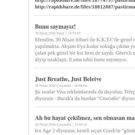
http://rapidshare.de/files/18774737/pastirm
http://rapidshare.de/files/18812887/pastir
Bunu saymayız!
30.Nisan.2006 Pazar :: 18:19:45
Efendim, 30 Nisan itibari ile K.K.T.C'de genel
yapılmakta. Akşam 6'ya kadar sokağa çıkma yas
çalan pek güzel bir kız beni de saydı. Görevli 
diyip uzaklaştı. E ama tabii bunu saymayız.
Just Breathe, Just Beleive
26.Nisan.2006 Çarşamba :: 00:06:06
Şu sıralar Visa reklamlarında da duyulan, Tel
diyorum - Burak'a da burdan "Спасибо" diyoru
Ah bu hayat çekilmez, sen olmasan m
26.Nisan.2006 Çarşamba :: 23:46:28
Ice Age 2 diyorum, keseli sıçan Crash'in "göz