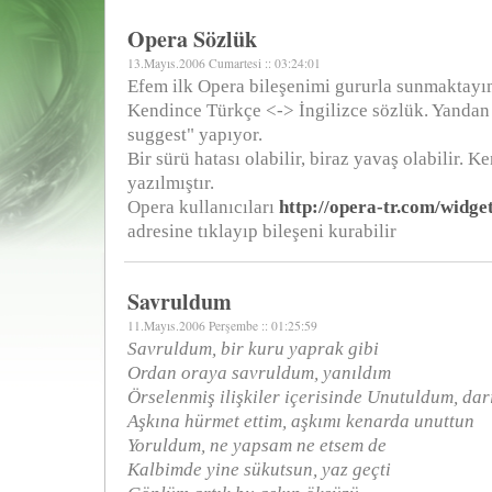
Opera Sözlük
13.Mayıs.2006 Cumartesi :: 03:24:01
Efem ilk Opera bileşenimi gururla sunmaktayı
Kendince Türkçe <-> İngilizce sözlük. Yandan
suggest" yapıyor.
Bir sürü hatası olabilir, biraz yavaş olabilir. Ke
yazılmıştır.
Opera kullanıcıları
http://opera-tr.com/widge
adresine tıklayıp bileşeni kurabilir
Savruldum
11.Mayıs.2006 Perşembe :: 01:25:59
Savruldum, bir kuru yaprak gibi
Ordan oraya savruldum, yanıldım
Örselenmiş ilişkiler içerisinde Unutuldum, dar
Aşkına hürmet ettim, aşkımı kenarda unuttun
Yoruldum, ne yapsam ne etsem de
Kalbimde yine sükutsun, yaz geçti