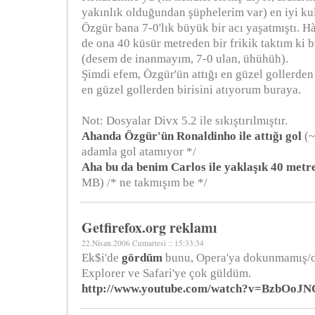
yakınlık olduğundan şüphelerim var) en iyi k
Özgür bana 7-0'lık büyük bir acı yaşatmıştı. 
de ona 40 küsür metreden bir frikik taktım ki 
(desem de inanmayım, 7-0 ulan, ühühüh).
Şimdi efem, Özgür'ün attığı en güzel gollerden 
en güzel gollerden birisini atıyorum buraya.
Not: Dosyalar Divx 5.2 ile sıkıştırılmıştır.
Ahanda Özgür'ün Ronaldinho ile attığı gol
(~
adamla gol atamıyor */
Aha bu da benim Carlos ile yaklaşık 40 metr
MB) /* ne takmışım be */
Getfirefox.org reklamı
22.Nisan.2006 Cumartesi :: 15:33:34
Ek$i'de
gördüm
bunu, Opera'ya dokunmamış/d
Explorer ve Safari'ye çok güldüm.
http://www.youtube.com/watch?v=BzbOoJ