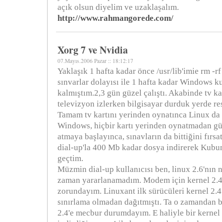
açık olsun diyelim ve uzaklaşalım.
http://www.rahmangorede.com/
Xorg 7 ve Nvidia
07.Mayıs.2006 Pazar :: 18:12:17
Yaklaşık 1 hafta kadar önce /usr/lib'imie rm -rf
sınvarlar dolayısı ile 1 hafta kadar Windows
kalmıştım.2,3 gün güzel çalıştı. Akabinde tv ka
televizyon izlerken bilgisayar durduk yerde re
Tamam tv kartını yerinden oynatınca Linux da 
Windows, hiçbir kartı yerinden oynatmadan gü
atmaya başlayınca, sınavların da bittiğini fırs
dial-up'la 400 Mb kadar dosya indirerek Kubu
geçtim.
Müzmin dial-up kullanıcısı ben, linux 2.6'nın 
zaman yararlanamadım. Modem için kernel 2.
zorundayım. Linuxant ilk sürücüleri kernel 2.4 
sınırlama olmadan dağıtmıştı. Ta o zamandan b
2.4'e mecbur durumdayım. E haliyle bir kernel