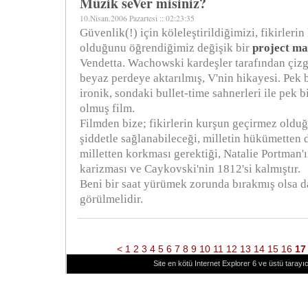
Müzik seVer misiniz?
10.Nisan.2006 Pazartesi :: 02:23:35
Güvenlik(!) için köleleştirildiğimizi, fikirleri
olduğunu öğrendiğimiz değişik bir
project m
Vendetta. Wachowski kardeşler tarafından çiz
beyaz perdeye aktarılmış, V'nin hikayesi. Pek bi
ironik, sondaki bullet-time sahnerleri ile pek b
olmuş film.
Filmden bize; fikirlerin kurşun geçirmez olduğ
şiddetle sağlanabileceği, milletin hükümetten
milletten korkması gerektiği, Natalie Portman'ı
karizması ve Caykovski'nin 1812'si kalmıştır.
Beni bir saat yürümek zorunda bırakmış olsa da
görülmelidir.
<
1
2
3
4
5
6
7
8
9
10
11
12
13
14
15
16
1
Site en kötü Internet Explorer 6 ve üstü tarayıc