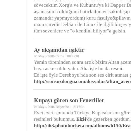
sövecektim Xorg'a ve Kubuntu'ya ki Dapper Dr
aşamasında olduğunu hatırladım ve sakinleşip 
zamandır yapmıyordum) kuru fasülye&pilavın 
uzun süredir Debian ile Linux ile ilgili birşey
tüm sevenlere ve "o kendini biliyor"a gelsin.
Ay akşamdan ışıktır
05.Mayıs.2006 Cuma :: 00:25:01
Yemin töreninden sonra artık bizim Altan acemi
baya asker oldu yahu. Aha işte bu da resmi.
Ee işte öyle Dereboyu'nda son ses cirit atması g
http://sonsuzdongu.com/dosyalar/altan_acem
Kupayı gören son Fenerliler
04.Mayıs.2006 Perşembe :: 15:17:34
Evet evet, sonunda Türkiye Kupası'nı son göre
resimleri bulunmuş.
Ek$i
'de gezerken gördüm.
http://i63.photobucket.com/albums/h150/Era