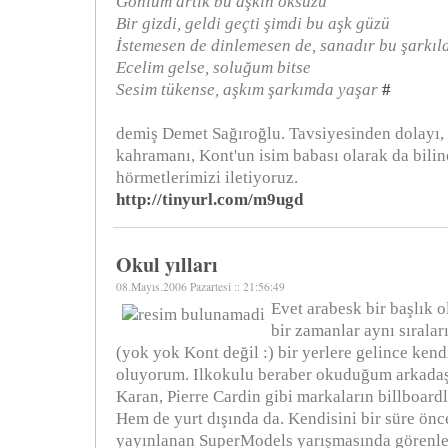
Gönlüm artık bu aşkın öksüzü
Bir gizdi, geldi geçti şimdi bu aşk güzü
İstemesen de dinlemesen de, sanadır bu şarkıl
Ecelim gelse, soluğum bitse
Sesim tükense, aşkım şarkımda yaşar
#
demiş Demet Sağıroğlu. Tavsiyesinden dolayı, ç
kahramanı, Kont'un isim babası olarak da bilin
hörmetlerimizi iletiyoruz.
http://tinyurl.com/m9ugd
Okul yılları
08.Mayıs.2006 Pazartesi :: 21:56:49
Evet arabesk bir başlık 
bir zamanlar aynı sıraları
(yok yok Kont değil :) bir yerlere gelince ken
oluyorum. Ilkokulu beraber okuduğum arkad
Karan, Pierre Cardin gibi markaların billboardl
Hem de yurt dışında da. Kendisini bir süre önc
yayınlanan SuperModels yarışmasında görenler