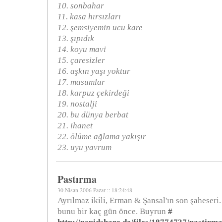
10. sonbahar
11. kasa hırsızları
12. şemsiyemin ucu kare
13. şıpıdık
14. koyu mavi
15. çaresizler
16. aşkın yaşı yoktur
17. masumlar
18. karpuz çekirdeği
19. nostalji
20. bu dünya berbat
21. ihanet
22. ölüme ağlama yakışır
23. uyu yavrum
Pastırma
30.Nisan.2006 Pazar :: 18:24:48
Ayrılmaz ikili, Erman & Şansal'ın son şaheseri
bunu bir kaç gün önce. Buyrun
#