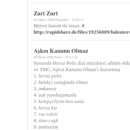
Zart Zurt
04.Mayıs.2006 Perşembe :: 15:02:47
Bülent hanım da insan.
#
http://rapidshare.de/files/19256089/bulenter
Aşkın Kanunu Olmaz
30.Nisan.2006 Pazar :: 02:33:16
Sonunda Hırsız Polis dizi müzikleri albüm old
ve TMC, Aşkın Kanunu Olmaz'ı duyurmuş
1. hırsız polis
2. balıkçı yatağında ölmez
3. imkansız
4. aşk yanıbaşımızda
5. kelepçeliyim ben sana
6. hırsız kız
7. rus ruleti
8. ilan-ı aşk
9. ümitsizim