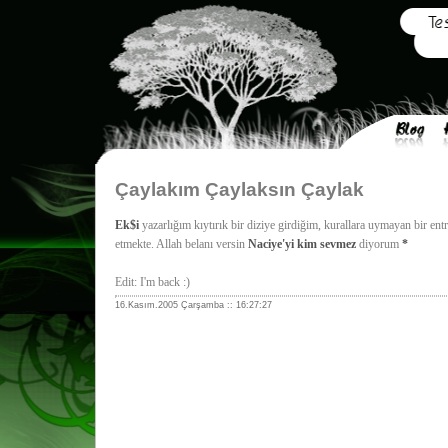
Çaylakım Çaylaksın Çaylak
Ek$i
yazarlığım kıytırık bir diziye girdiğim, kurallara uymayan bir en
etmekte. Allah belanı versin
Naciye'yi kim sevmez
diyorum
*
Edit: I'm back :)
16.Kasım.2005 Çarşamba :: 16:27:27