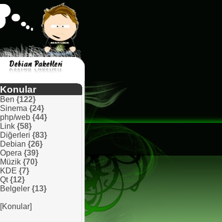
Konular
Ben
{122}
Sinema
{24}
php/web
{44}
Link
{58}
Diğerleri
{83}
Debian
{26}
Opera
{39}
Müzik
{70}
KDE
{7}
Qt
{12}
Belgeler
{13}
[Konular]