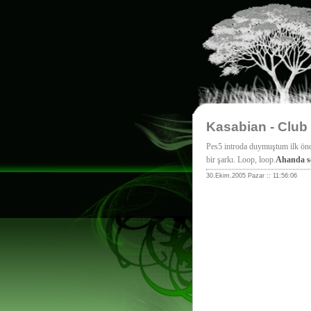
Kasabian - Club
Pes5 introda duymuştum ilk önc
bir şarkı. Loop, loop.
Ahanda sö
30.Ekim.2005 Pazar :: 11:56:06