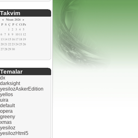
Takvim
<
Nisan 2026
>
P
S
Ç
P
C
Ct
Pz
1
2
3
4
5
6
7
8
9
10
11
12
13
14
15
16
17
18
19
20
21
22
23
24
25
26
27
28
29
30
Temalar
dx
darksight
yesilozAskerEdition
yellos
uira
default
opera
greeny
xmas
yesiloz
yesilozHtml5