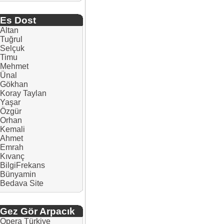
Es Dost
Altan
Tuğrul
Selçuk
Timu
Mehmet
Ünal
Gökhan
Koray Taylan
Yaşar
Özgür
Orhan
Kemali
Ahmet
Emrah
Kıvanç
BilgiFrekans
Bünyamin
Bedava Site
Gez Gör Arpacık
Opera Türkiye