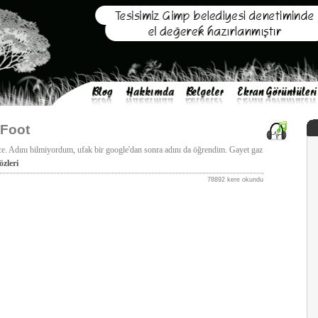
 Foot
e. Adını bilmiyordum, ufak bir google'dan sonra adını da öğrendim. Gayet gaz
zleri
78892 kere okundu