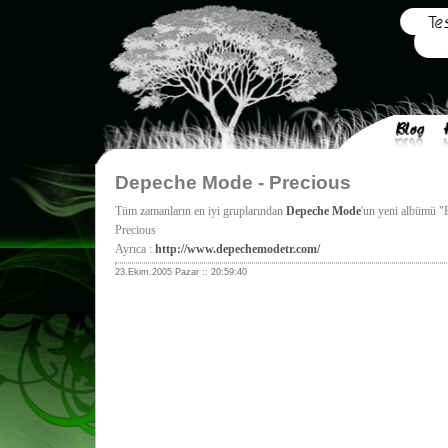
Depeche Mode - Precious
Tüm zamanların en iyi gruplarından
Depeche Mode
'un yeni albümü "P
Precious
Ayrıca :
http://www.depechemodetr.com/
23.Ekim.2005 Pazar :: 20:59:40