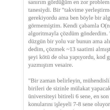
sanırım gördüğüm en zor probleml
tanesiydi. Bir "takvime yerleştirm
gerekiyordu ama ben böyle bir al
görmemiştim. Kendi çabamla O(n^
algoritmayla çözdüm gönderdim.
düzgün bir yolu var bunun ama al
dedim, çözmek ~13 saatimi almıştı
şeyi kötü de olsa yapıyordu, kod gü
yazmıştım vesaire.
"Bir zaman belirleyin, mühendisl
birileri de sizinle mülakat yapaca
üniversiteyi bitireli 6 sene, en so
konularını işleyeli 7-8 sene oluyo