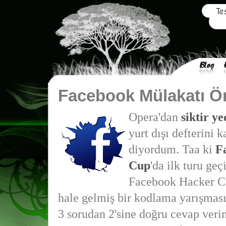
Facebook Mülakatı Ön
Opera'dan
siktir y
yurt dışı defterini 
diyordum. Taa ki
F
Cup
'da ilk turu ge
Facebook Hacker Cu
hale gelmiş bir kodlama yarışması.
3 sorudan 2'sine doğru cevap verin