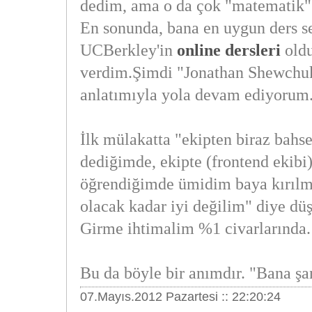
dedim, ama o da çok "matematik" 
En sonunda, bana en uygun ders se
UCBerkley'in
online dersleri
oldu
verdim.Şimdi "Jonathan Shewchu
anlatımıyla yola devam ediyorum
İlk mülakatta "ekipten biraz bahs
dediğimde, ekipte (frontend ekibi
öğrendiğimde ümidim baya kırılmış
olacak kadar iyi değilim" diye d
Girme ihtimalim %1 civarlarında.
Bu da böyle bir anımdır. "Bana şa
07.Mayıs.2012 Pazartesi :: 22:20:24