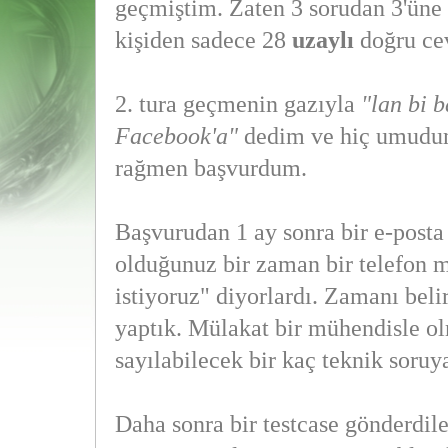
geçmiştim. Zaten 3 sorudan 3'üne 
kişiden sadece 28
uzaylı
doğru cev
2. tura geçmenin gazıyla
"lan bi 
Facebook'a"
dedim ve hiç umudu
rağmen başvurdum.
Başvurudan 1 ay sonra bir e-posta
olduğunuz bir zaman bir telefon 
istiyoruz" diyorlardı. Zamanı beli
yaptık. Mülakat bir mühendisle ol
sayılabilecek bir kaç teknik soru
Daha sonra bir testcase gönderdiler