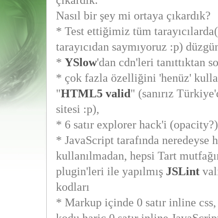
çıkardık.
Nasıl bir şey mi ortaya çıkardık?
* Test ettiğimiz tüm tarayıcılarda(
tarayıcıdan saymıyoruz :p) düzgün
*
YSlow
'dan cdn'leri tanıttıktan 
* çok fazla özelliğini 'henüz' kul
"
HTML5
valid
" (sanırız Türkiye'
sitesi :p),
* 6 satır explorer hack'i (opacity?
* JavaScript tarafında neredeyse h
kullanılmadan, hepsi Tart mutfağ
plugin'leri ile yapılmış
JSLint
val
kodları
* Markup içinde 0 satır inline css