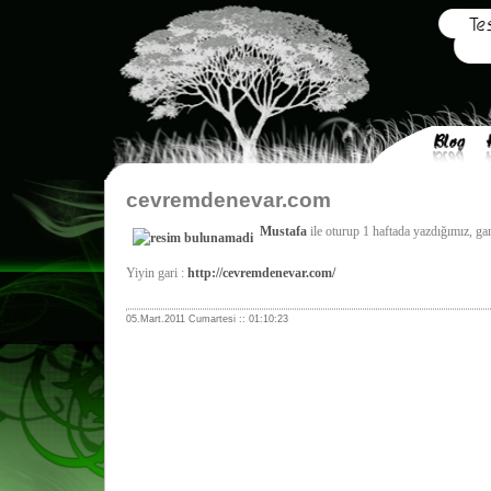
cevremdenevar.com
Mustafa
ile oturup 1 haftada yazdığımız, ga
Yiyin gari :
http://cevremdenevar.com/
05.Mart.2011 Cumartesi :: 01:10:23