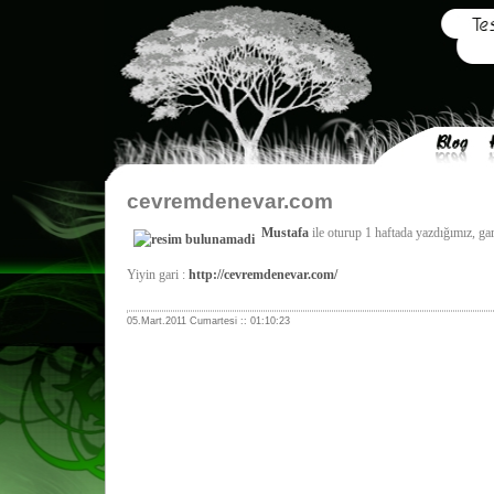
cevremdenevar.com
Mustafa
ile oturup 1 haftada yazdığımız, ga
Yiyin gari :
http://cevremdenevar.com/
05.Mart.2011 Cumartesi :: 01:10:23