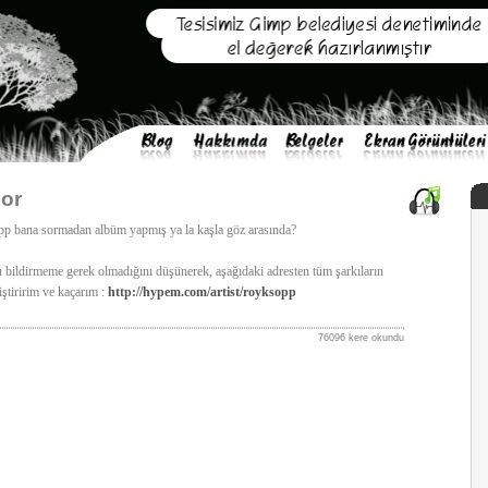
or
p bana sormadan albüm yapmış ya la kaşla göz arasında?
 bildirmeme gerek olmadığını düşünerek, aşağıdaki adresten tüm şarkıların
iştiririm ve kaçarım :
http://hypem.com/artist/royksopp
76096 kere okundu