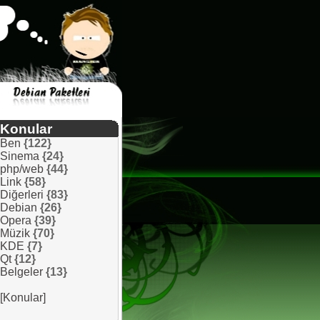
Konular
Ben
{122}
Sinema
{24}
php/web
{44}
Link
{58}
Diğerleri
{83}
Debian
{26}
Opera
{39}
Müzik
{70}
KDE
{7}
Qt
{12}
Belgeler
{13}
[Konular]