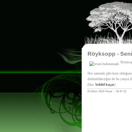
Röyksopp - Seni
Röyksop
Her zamanki gibi leziz olduğunu
dinlenebileceğini de bu yazıya il
(bkz:
behlül kaçar
)
03.Ekim.2010 Pazar :: 18:47:22