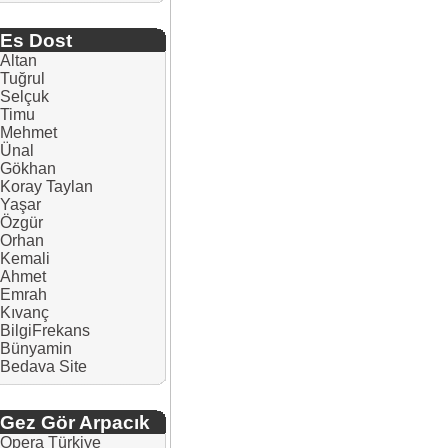
Es Dost
Altan
Tuğrul
Selçuk
Timu
Mehmet
Ünal
Gökhan
Koray Taylan
Yaşar
Özgür
Orhan
Kemali
Ahmet
Emrah
Kıvanç
BilgiFrekans
Bünyamin
Bedava Site
Gez Gör Arpacık
Opera Türkiye