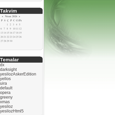
Takvim
<
Nisan 2026
>
P
S
Ç
P
C
Ct
Pz
1
2
3
4
5
6
7
8
9
10
11
12
13
14
15
16
17
18
19
20
21
22
23
24
25
26
27
28
29
30
Temalar
dx
darksight
yesilozAskerEdition
yellos
uira
default
opera
greeny
xmas
yesiloz
yesilozHtml5