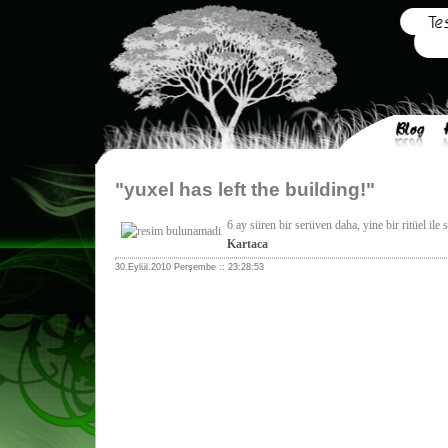
"yuxel has left the building!"
6 ay süren bir serüven daha, yine bir ritüel il
Kartaca
30.Eylül.2010 Perşembe :: 23:28:53