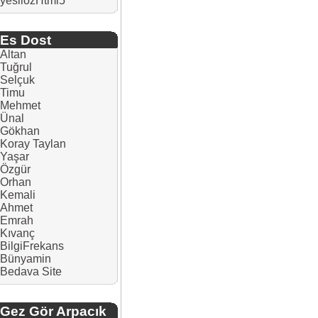
yesilozHtml5
Es Dost
Altan
Tuğrul
Selçuk
Timu
Mehmet
Ünal
Gökhan
Koray Taylan
Yaşar
Özgür
Orhan
Kemali
Ahmet
Emrah
Kıvanç
BilgiFrekans
Bünyamin
Bedava Site
Gez Gör Arpacık