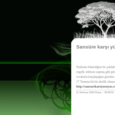
Sansüre karşı y
Nedenini bilmediğim bir şekilde 
engelli, telekom yapmış gibi g
cevabıyla karşılaştığım güzeli
17 Temmuz'da bir aksilik olma
http://sansurekarsiyuruyus.
11.Temmuz.2010 Pazar :: 00:06:52