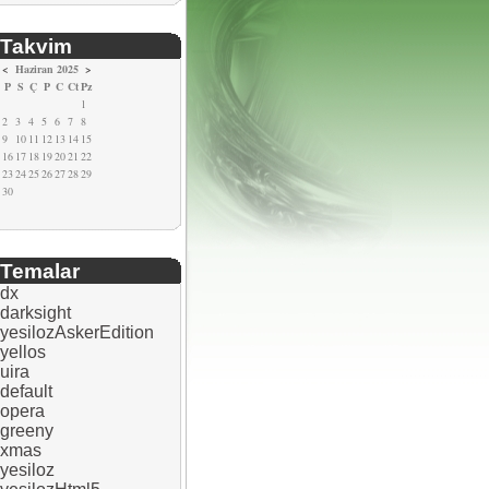
Takvim
<
Haziran 2025
>
P
S
Ç
P
C
Ct
Pz
1
2
3
4
5
6
7
8
9
10
11
12
13
14
15
16
17
18
19
20
21
22
23
24
25
26
27
28
29
30
Temalar
dx
darksight
yesilozAskerEdition
yellos
uira
default
opera
greeny
xmas
yesiloz