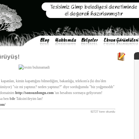
ürüyüş!
kapatılan, kimin kapattığını bilmediğim, bakanlığa, telekom'a (ki dns'den
örünüyor) "siz mi yaptınız? neden yaptınız?" diye sorduğumda "biz yoğpmodıh"
m domainim
http://sonsuzdongu.com
'un hesabını sormaya geliyorum!
zsa ben
bile
Taksim'deyim lan!
com/
92727 kere okundu