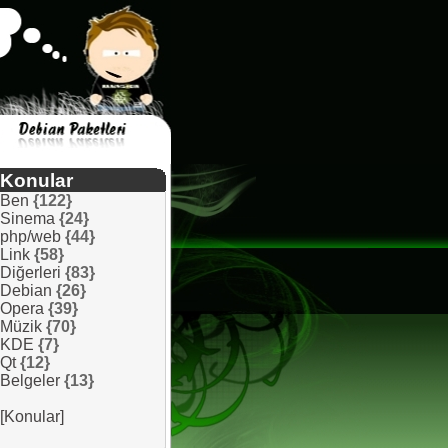
Konular
Ben
{122}
Sinema
{24}
php/web
{44}
Link
{58}
Diğerleri
{83}
Debian
{26}
Opera
{39}
Müzik
{70}
KDE
{7}
Qt
{12}
Belgeler
{13}
[Konular]