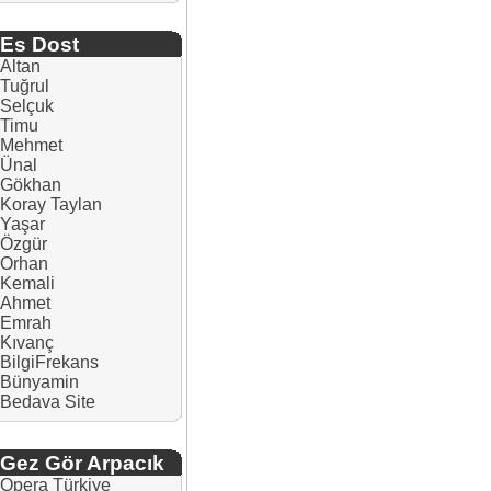
Es Dost
Altan
Tuğrul
Selçuk
Timu
Mehmet
Ünal
Gökhan
Koray Taylan
Yaşar
Özgür
Orhan
Kemali
Ahmet
Emrah
Kıvanç
BilgiFrekans
Bünyamin
Bedava Site
Gez Gör Arpacık
Opera Türkiye