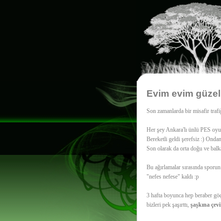
Evim evim güzel
Son zamanlarda bir misafir trafiğ
Her şey Ankara'lı ünlü PES oyun
Bereketli geldi şerefsiz :) Ondan
Son olarak da orta doğu ve balk
Bu ağırlamalar sırasında sporu
"nefes nefese" kaldı :p
3 hafta boyunca hep beraber göç
bizleri pek şaşırttı,
şaşkına çevi