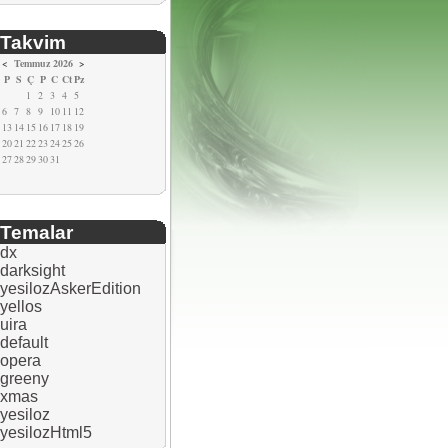
Takvim
<
Temmuz 2026
>
P
S
Ç
P
C
Ct
Pz
1
2
3
4
5
6
7
8
9
10
11
12
13
14
15
16
17
18
19
20
21
22
23
24
25
26
27
28
29
30
31
Temalar
dx
darksight
yesilozAskerEdition
yellos
uira
default
opera
greeny
xmas
yesiloz
yesilozHtml5