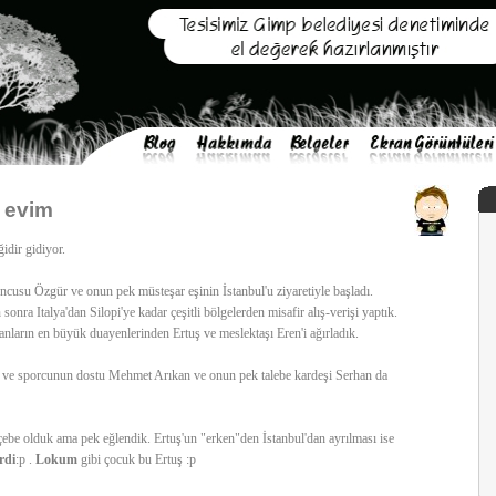
 evim
idir gidiyor.
cusu Özgür ve onun pek müsteşar eşinin İstanbul'u ziyaretiyle başladı.
 sonra Italya'dan Silopi'ye kadar çeşitli bölgelerden misafir alış-verişi yaptık.
anların en büyük duayenlerinden Ertuş ve meslektaşı Eren'i ağırladık.
n ve sporcunun dostu Mehmet Arıkan ve onun pek talebe kardeşi Serhan da
ebe olduk ama pek eğlendik. Ertuş'un "erken"den İstanbul'dan ayrılması ise
rdi
:p .
Lokum
gibi çocuk bu Ertuş :p