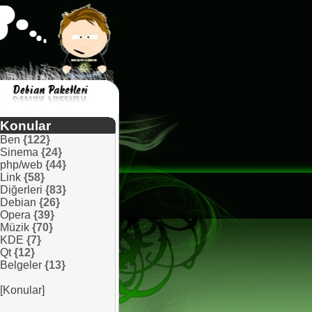
Konular
Ben
{122}
Sinema
{24}
php/web
{44}
Link
{58}
Diğerleri
{83}
Debian
{26}
Opera
{39}
Müzik
{70}
KDE
{7}
Qt
{12}
Belgeler
{13}
[Konular]