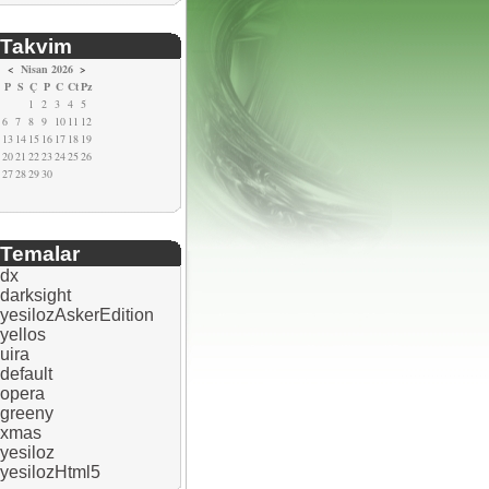
Takvim
<
Nisan 2026
>
P
S
Ç
P
C
Ct
Pz
1
2
3
4
5
6
7
8
9
10
11
12
13
14
15
16
17
18
19
20
21
22
23
24
25
26
27
28
29
30
Temalar
dx
darksight
yesilozAskerEdition
yellos
uira
default
opera
greeny
xmas
yesiloz
yesilozHtml5