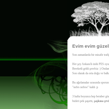
Evim evim güzel
Son zamanlarda bir misafir trafiğ
Her şey Ankara'lı ünlü PES oyun
Bereketli geldi şerefsiz :) Ondan
Son olarak da orta doğu ve balk
Bu ağırlamalar sırasında sporu
"nefes nefese" kaldı :p
3 hafta boyunca hep beraber göç
bizleri pek şaşırttı,
şaşkına çevi