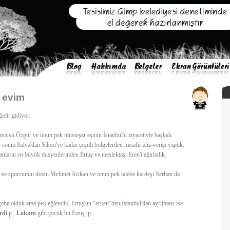
 evim
idir gidiyor.
cusu Özgür ve onun pek müsteşar eşinin İstanbul'u ziyaretiyle başladı.
 sonra Italya'dan Silopi'ye kadar çeşitli bölgelerden misafir alış-verişi yaptık.
anların en büyük duayenlerinden Ertuş ve meslektaşı Eren'i ağırladık.
n ve sporcunun dostu Mehmet Arıkan ve onun pek talebe kardeşi Serhan da
ebe olduk ama pek eğlendik. Ertuş'un "erken"den İstanbul'dan ayrılması ise
rdi
:p .
Lokum
gibi çocuk bu Ertuş :p