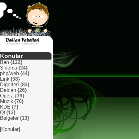
Konular
Ben
{122}
Sinema
{24}
php/web
{44}
Link
{58}
Diğerleri
{83}
Debian
{26}
Opera
{39}
Müzik
{70}
KDE
{7}
Qt
{12}
Belgeler
{13}
[Konular]