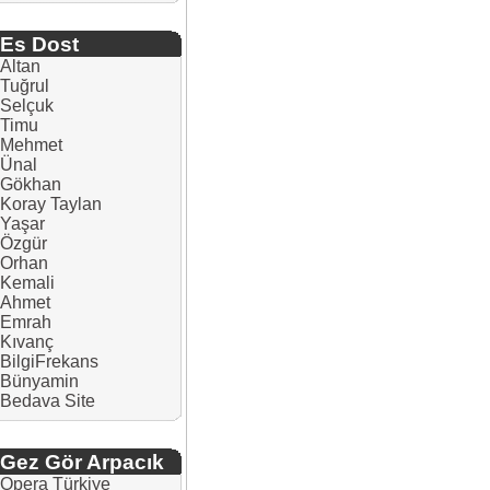
Es Dost
Altan
Tuğrul
Selçuk
Timu
Mehmet
Ünal
Gökhan
Koray Taylan
Yaşar
Özgür
Orhan
Kemali
Ahmet
Emrah
Kıvanç
BilgiFrekans
Bünyamin
Bedava Site
Gez Gör Arpacık
Opera Türkiye