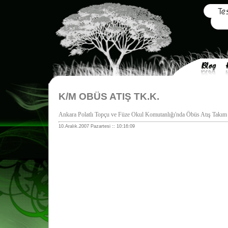
K/M OBÜS ATIŞ TK.K.
Ankara Polatlı Topçu ve Füze Okul Komutanlığı'nda Öbüs Atış Takı
10.Aralık.2007 Pazartesi :: 10:16:09