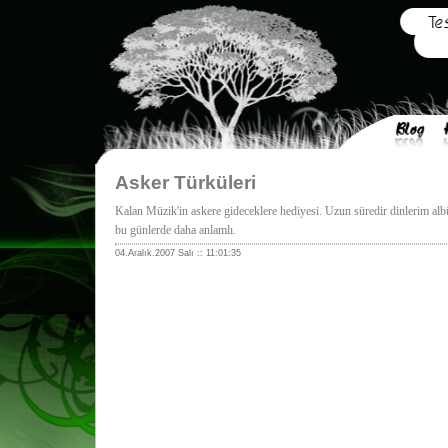
Asker Türküleri
Kalan Müzik'in askere gideceklere hediyesi. Uzun süredir dinlerim a
bu günlerde daha anlamlı.
04.Aralık.2007 Salı :: 11:01:35