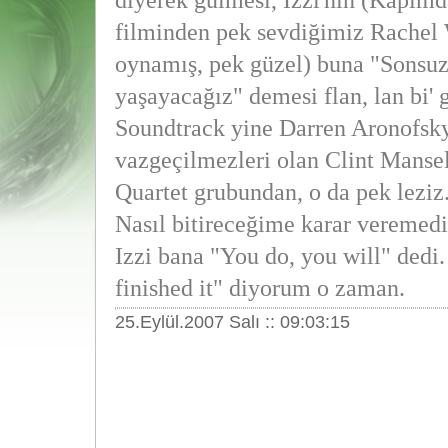
diyerek gülmesi, Izzi'nin (Kapım
filminden pek sevdiğimiz Rachel
oynamış, pek güzel) buna "Sonsuz
yaşayacağız" demesi flan, lan bi' 
Soundtrack yine Darren Aronofsky
vazgeçilmezleri olan Clint Manse
Quartet grubundan, o da pek leziz
Nasıl bitireceğime karar veremed
Izzi bana "You do, you will" dedi.
finished it" diyorum o zaman.
25.Eylül.2007 Salı :: 09:03:15