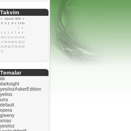
Takvim
<
Ağustos 2026
>
P
S
Ç
P
C
Ct
Pz
1
2
3
4
5
6
7
8
9
10
11
12
13
14
15
16
17
18
19
20
21
22
23
24
25
26
27
28
29
30
31
Temalar
dx
darksight
yesilozAskerEdition
yellos
uira
default
opera
greeny
xmas
yesiloz