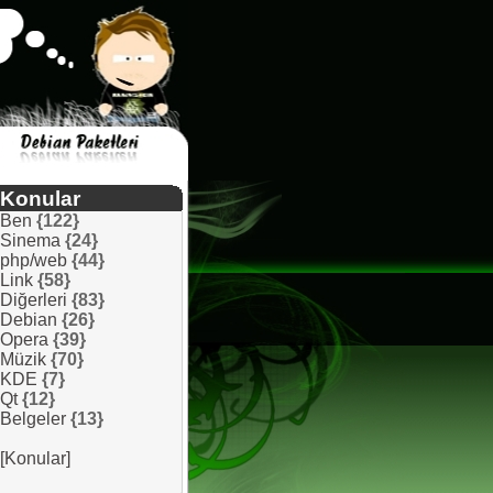
Konular
Ben
{122}
Sinema
{24}
php/web
{44}
Link
{58}
Diğerleri
{83}
Debian
{26}
Opera
{39}
Müzik
{70}
KDE
{7}
Qt
{12}
Belgeler
{13}
[Konular]