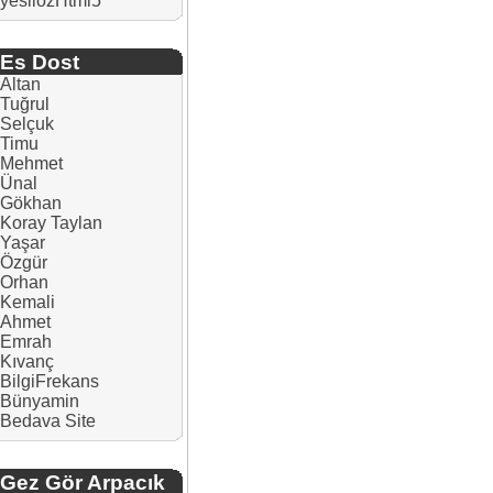
yesilozHtml5
Es Dost
Altan
Tuğrul
Selçuk
Timu
Mehmet
Ünal
Gökhan
Koray Taylan
Yaşar
Özgür
Orhan
Kemali
Ahmet
Emrah
Kıvanç
BilgiFrekans
Bünyamin
Bedava Site
Gez Gör Arpacık