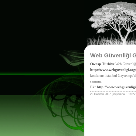
Web Güvenliği G
Owasp Türkiye
Web Güvenliği G
http://www.webguvenligi.org
konferans İstanbul Gayrettepe'
sanırım.
Ek:
http://www.webguvenligi
20.Haziran.2007 Çarşamba :: 18:27