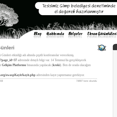
ünleri
ünleri etkinliği adı altında çeşitli konferanslar verecekmiş.
/?page_id=37
adresinde detaylı bilgi var. 14 Temmuz'da gerçekleşecek
de
Gelişim Platformu
binasında yapılacak (
kroki
). Ben de orada olacağım
.org/owaspKayit/kayit.php
adresinden kayıt yaptırmanız gerekiyor.
:03
74897 kere okundu