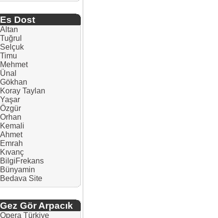
Es Dost
Altan
Tuğrul
Selçuk
Timu
Mehmet
Ünal
Gökhan
Koray Taylan
Yaşar
Özgür
Orhan
Kemali
Ahmet
Emrah
Kıvanç
BilgiFrekans
Bünyamin
Bedava Site
Gez Gör Arpacık
Opera Türkiye