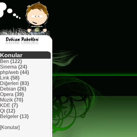
Konular
Ben
{122}
Sinema
{24}
php/web
{44}
Link
{58}
Diğerleri
{83}
Debian
{26}
Opera
{39}
Müzik
{70}
KDE
{7}
Qt
{12}
Belgeler
{13}
[Konular]