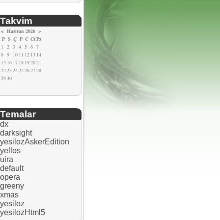
Takvim
<
Haziran 2026
>
P
S
Ç
P
C
Ct
Pz
1
2
3
4
5
6
7
8
9
10
11
12
13
14
15
16
17
18
19
20
21
22
23
24
25
26
27
28
29
30
Temalar
dx
darksight
yesilozAskerEdition
yellos
uira
default
opera
greeny
xmas
yesiloz
yesilozHtml5