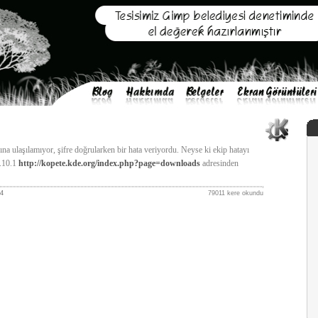
ına ulaşılamıyor, şifre doğrularken bir hata veriyordu. Neyse ki ekip hatayı
0.10.1
http://kopete.kde.org/index.php?page=downloads
adresinden
4
79011 kere okundu