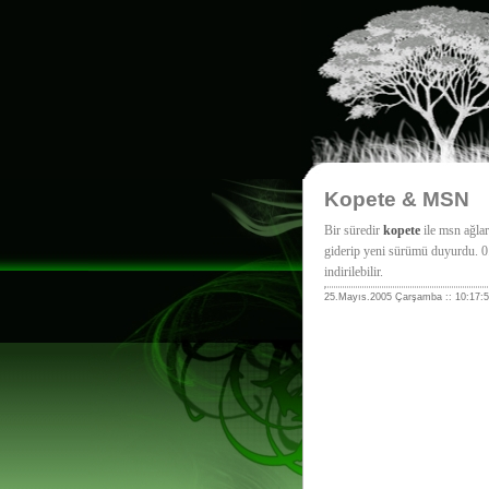
Kopete & MSN
Bir süredir
kopete
ile msn ağlar
giderip yeni sürümü duyurdu. 
indirilebilir.
25.Mayıs.2005 Çarşamba :: 10:17:5