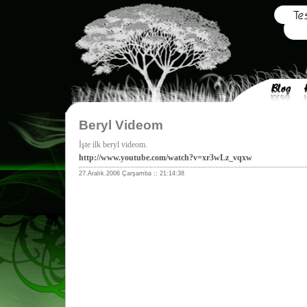
Beryl Videom
İşte ilk beryl videom.
http://www.youtube.com/watch?v=xr3wLz_vqxw
27.Aralık.2006 Çarşamba :: 21:14:38