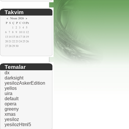
Takvim
<
Nisan 2026
>
P
S
Ç
P
C
Ct
Pz
1
2
3
4
5
6
7
8
9
10
11
12
13
14
15
16
17
18
19
20
21
22
23
24
25
26
27
28
29
30
Temalar
dx
darksight
yesilozAskerEdition
yellos
uira
default
opera
greeny
xmas
yesiloz
yesilozHtml5