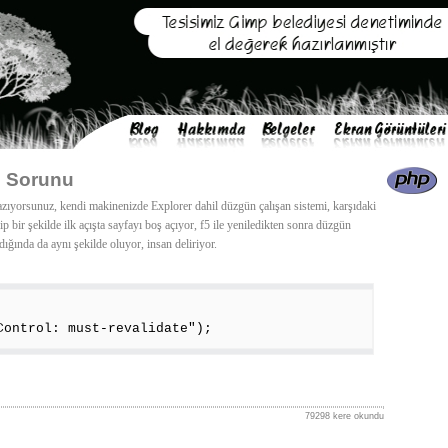
e Sorunu
azıyorsunuz, kendi makinenizde Explorer dahil düzgün çalışan sistemi, karşıdaki
 bir şekilde ilk açışta sayfayı boş açıyor, f5 ile yeniledikten sonra düzgün
dığında da aynı şekilde oluyor, insan deliriyor.
Control: must-revalidate");
79298 kere okundu