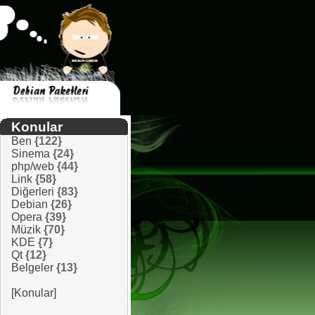
Konular
Ben
{122}
Sinema
{24}
php/web
{44}
Link
{58}
Diğerleri
{83}
Debian
{26}
Opera
{39}
Müzik
{70}
KDE
{7}
Qt
{12}
Belgeler
{13}
[Konular]