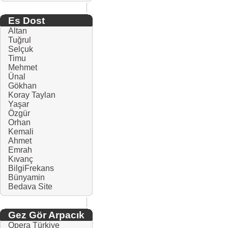
Es Dost
Altan
Tuğrul
Selçuk
Timu
Mehmet
Ünal
Gökhan
Koray Taylan
Yaşar
Özgür
Orhan
Kemali
Ahmet
Emrah
Kıvanç
BilgiFrekans
Bünyamin
Bedava Site
Gez Gör Arpacık
Opera Türkiye