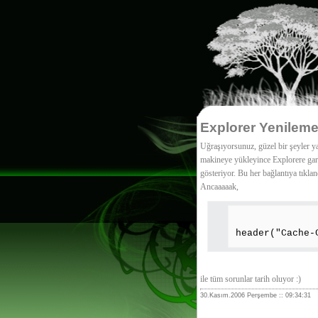
Explorer Yenilem
Uğraşıyorsunuz, güzel bir şeyler y
makineye yükleyince Explorere garip
gösteriyor. Bu her bağlantıya tıklan
Ancaaaaak,
header("Cache-
ile tüm sorunlar tarih oluyor :)
30.Kasım.2006 Perşembe :: 09:34:31