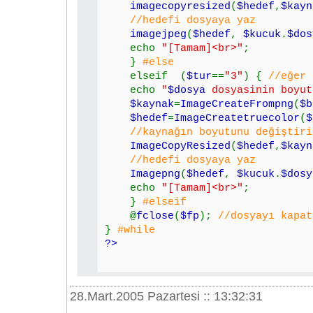
imagecopyresized
(
$hedef
,
$kayn
//hedefi dosyaya yaz
imagejpeg
(
$hedef
,
$kucuk
.
$dos
echo
"[Tamam]<br>"
;
}
#else
elseif (
$tur
==
"3"
) {
//eğer 
echo
"
$dosya
dosyasinin boyu
$kaynak
=
ImageCreateFrompng
(
$b
$hedef
=
ImageCreatetruecolor
(
$
//kaynağın boyutunu değiştirip
ImageCopyResized
(
$hedef
,
$kayn
//hedefi dosyaya yaz
Imagepng
(
$hedef
,
$kucuk
.
$dosy
echo
"[Tamam]<br>"
;
}
#elseif
@
fclose
(
$fp
);
//dosyayı kapat
}
#while
?>
28.Mart.2005 Pazartesi :: 13:32:31