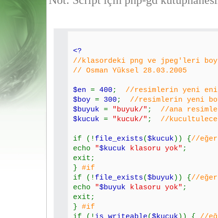
Not: Script için php-gd kütüphanesi
<?
//klasordeki png ve jpeg'leri boy
// Osman Yüksel 28.03.2005
$en
=
400
;
//resimlerin yeni eni
$boy
=
300
;
//resimlerin yeni bo
$buyuk
=
"buyuk/"
;
//ana resimle
$kucuk
=
"kucuk/"
;
//kucultulece
if (!
file_exists
(
$kucuk
)) {
//eğer
echo
"
$kucuk
klasoru yok"
;
exit;
}
#if
if (!
file_exists
(
$buyuk
)) {
//eğer
echo
"
$buyuk
klasoru yok"
;
exit;
}
#if
if (!
is_writeable
(
$kucuk
)) {
//eğ