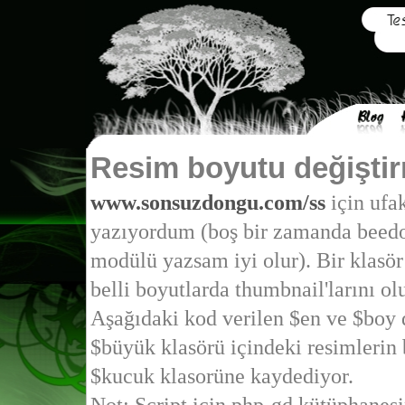
Resim boyutu değişti
www.sonsuzdongu.com/ss
için ufak
yazıyordum (boş bir zamanda beedon
modülü yazsam iyi olur). Bir klasör
belli boyutlarda thumbnail'larını o
Aşağıdaki kod verilen $en ve $boy 
$büyük klasörü içindeki resimlerin 
$kucuk klasorüne kaydediyor.