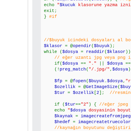
echo
"
$kucuk
klasorune yazma izni
exit;
}
#if
//$buyuk icindeki dosyaları al bo
$klasor
= @
opendir
(
$buyuk
);
while (
$dosya
=
readdir
(
$klasor
)
// eğer uzantı jpg veya png is
if(
$dosya
==
"."
||
$dosya
=
(!
preg_match
(
"/.jpg/"
,
$dosya
)
$fp
= @
fopen
(
$buyuk
.
$dosya
,
"r
$ozellik
= @
GetImageSize
(
$buy
$tur
=
$ozellik
[
2
];
//resmi
if (
$tur
==
"2"
) {
//eğer jpeg 
echo
"
$dosya
dosyasinin boyu
$kaynak
=
imagecreatefromjpeg
$hedef
=
imagecreatetruecolor
//kaynağın boyutunu değiştirip