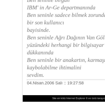
Ben seninle birgün
IBM' in Ar-Ge departmanında
Ben seninle sadece bilmek zorunda
bir son kullanıcı
bayisinde.
Ben seninle Ağrı Dağının Van Gö
yüzündeki herhangi bir bilgisayar
dükkanında
Ben seninle bir anakartın, karmaş
kaybolabilme ihtimalini
sevdim.
04.Nisan.2006 Salı :: 19:27:58
Site en kötü Internet Explorer 6 ve üstü tarayıc