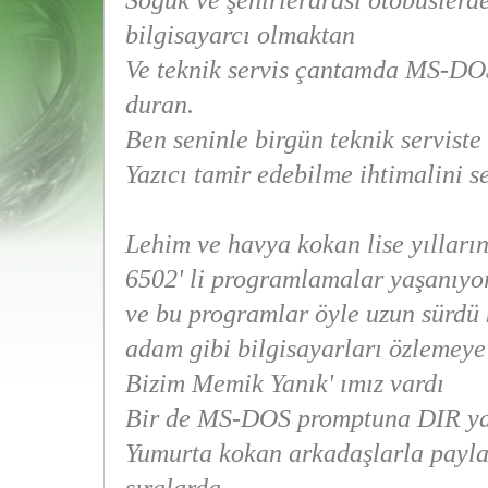
Soğuk ve şehirlerarası otobüslerd
bilgisayarcı olmaktan
Ve teknik servis çantamda MS-DOS
duran.
Ben seninle birgün teknik serviste
Yazıcı tamir edebilme ihtimalini s
Lehim ve havya kokan lise yılları
6502' li programlamalar yaşanıyo
ve bu programlar öyle uzun sürdü 
adam gibi bilgisayarları özlemeye
Bizim Memik Yanık' ımız vardı
Bir de MS-DOS promptuna DIR y
Yumurta kokan arkadaşlarla payla