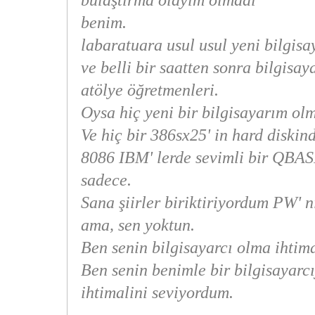
bulaştırma olayım olmadı
benim.
labaratuara usul usul yeni bilgisa
ve belli bir saatten sonra bilgisa
atölye öğretmenleri.
Oysa hiç yeni bir bilgisayarım ol
Ve hiç bir 386sx25' in hard diski
8086 IBM' lerde sevimli bir QBA
sadece.
Sana şiirler biriktiriyordum PW' 
ama, sen yoktun.
Ben senin bilgisayarcı olma ihtim
Ben senin benimle bir bilgisayarc
ihtimalini seviyordum.