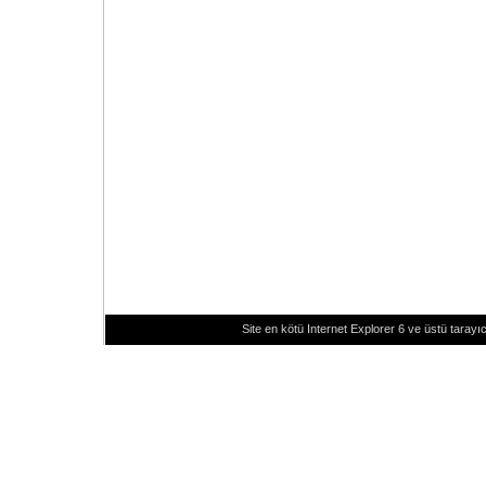
Site en kötü Internet Explorer 6 ve üstü tarayıc