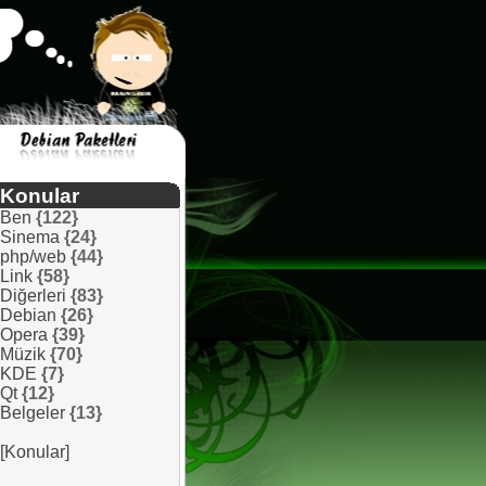
Konular
Ben
{122}
Sinema
{24}
php/web
{44}
Link
{58}
Diğerleri
{83}
Debian
{26}
Opera
{39}
Müzik
{70}
KDE
{7}
Qt
{12}
Belgeler
{13}
[Konular]