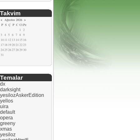
Takvim
<
Ağustos 2026
>
P
S
Ç
P
C
Ct
Pz
1
2
3
4
5
6
7
8
9
10
11
12
13
14
15
16
17
18
19
20
21
22
23
24
25
26
27
28
29
30
31
Temalar
dx
darksight
yesilozAskerEdition
yellos
uira
default
opera
greeny
xmas
yesiloz