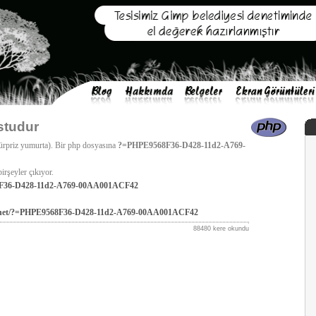
studur
sürpriz yumurta). Bir php dosyasına
?=PHPE9568F36-D428-11d2-A769-
irşeyler çıkıyor.
68F36-D428-11d2-A769-00AA001ACF42
.net/?=PHPE9568F36-D428-11d2-A769-00AA001ACF42
88480 kere okundu