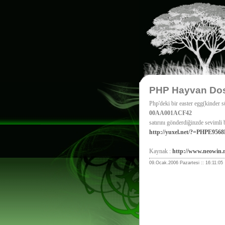
PHP Hayvan Do
Php'deki bir easter egg(kinder 
00AA001ACF42
satırını gönderdiğinzde sevimli b
http://yuxel.net/?=PHPE95
Kaynak :
http://www.neowin
09.Ocak.2006 Pazartesi :: 16:11:05