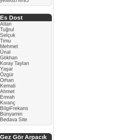
yesilozHtml5
Es Dost
Altan
Tuğrul
Selçuk
Timu
Mehmet
Ünal
Gökhan
Koray Taylan
Yaşar
Özgür
Orhan
Kemali
Ahmet
Emrah
Kıvanç
BilgiFrekans
Bünyamin
Bedava Site
Gez Gör Arpacık