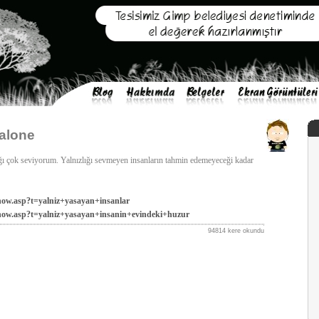
alone
ı çok seviyorum. Yalnızlığı sevmeyen insanların tahmin edemeyeceği kadar
show.asp?t=yalniz+yasayan+insanlar
/show.asp?t=yalniz+yasayan+insanin+evindeki+huzur
94814 kere okundu