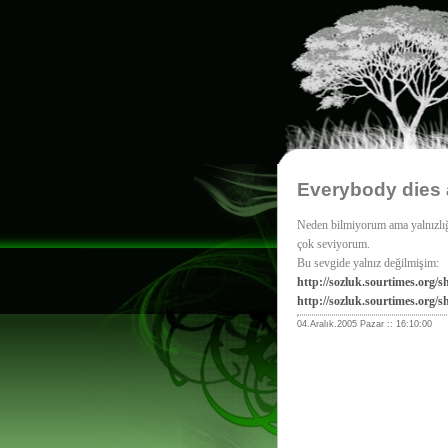
Everybody dies 
Neden bilmiyorum ama yalnızlığ
çok seviyorum.
Bu sevgide yalnız değilmişim:
http://sozluk.sourtimes.org/
http://sozluk.sourtimes.org
04.Aralık.2005 Pazar :: 16:10:00