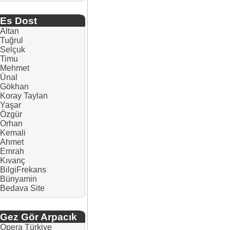
Es Dost
Altan
Tuğrul
Selçuk
Timu
Mehmet
Ünal
Gökhan
Koray Taylan
Yaşar
Özgür
Orhan
Kemali
Ahmet
Emrah
Kıvanç
BilgiFrekans
Bünyamin
Bedava Site
Gez Gör Arpacık
Opera Türkiye