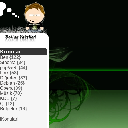
Konular
Ben
{122}
Sinema
{24}
php/web
{44}
Link
{58}
Diğerleri
{83}
Debian
{26}
Opera
{39}
Müzik
{70}
KDE
{7}
Qt
{12}
Belgeler
{13}
[Konular]