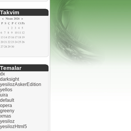
Takvim
<
Nisan 2026
>
P
S
Ç
P
C
Ct
Pz
1
2
3
4
5
6
7
8
9
10
11
12
13
14
15
16
17
18
19
20
21
22
23
24
25
26
27
28
29
30
Temalar
dx
darksight
yesilozAskerEdition
yellos
uira
default
opera
greeny
xmas
yesiloz
yesilozHtml5