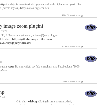
http
://modajenik.com üzerinden yapılan isteklerde hiçbir sorun yoktu. Taa
da (ödeme sayfası)
https
olarak değişene dek.
78947 kere okundu
[#]
y image zoom plugini
8:53:27
:30, 3:30 arasında çıkıveren, acizane jQuery plugini.
k kodları :
https://github.com/yuxel/kuzoom
/javascript/jquery/kuzoom/
72707 kere okundu
[#]
:18
ntısını
yaptı
. Bu yazıyı ilgili sayfada yazacktım ama Facebook'un "1000
şağıda:
66901 kere okundu
[#]
mp
57:40
Gün olur,
xdebug
yüklü geliştirme ortamınızdaki,