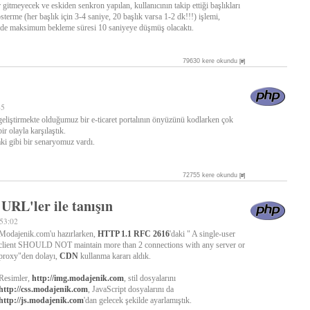
 gitmeyecek ve eskiden senkron yapılan, kullanıcının takip ettiği başlıkları
sterme (her başlık için 3-4 saniye, 20 başlık varsa 1-2 dk!!!) işlemi,
ede maksimum bekleme süresi 10 saniyeye düşmüş olacaktı.
79630 kere okundu
[#]
45
eliştirmekte olduğumuz bir e-ticaret portalının önyüzünü kodlarken çok
bir olayla karşılaştık.
aki gibi bir senaryomuz vardı.
72755 kere okundu
[#]
 URL'ler ile tanışın
:53:02
Modajenik.com'u hazırlarken,
HTTP 1.1 RFC 2616
'daki " A single-user
client SHOULD NOT maintain more than 2 connections with any server or
proxy"den dolayı,
CDN
kullanma kararı aldık.
Resimler,
http://img.modajenik.com
, stil dosyalarını
http://css.modajenik.com
, JavaScript dosyalarını da
http://js.modajenik.com
'dan gelecek şekilde ayarlamıştık.