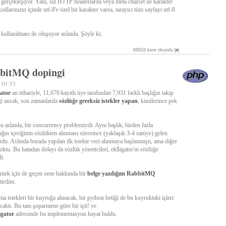
e gerçekleşiyor. Yani, siz HTTP headerlarda veya meta charset ile karakter
dlarınızın içinde utf-8'e özel bir karakter varsa, tarayıcı tüm sayfayı utf-8
kullanılması ile oluşuyor aslında. Şöyle ki;
69016 kere okundu
[#]
bbitMQ dopingi
7:01:53
ator
an itibariyle, 11,070 kayıtlı üye tarafından 7,931 farklı başlığın takip
ği ancak, son zamanlarda
sözlüğe
gereksiz istekler yapan
, kimilerince pek
u aslında, bir concurrency problemiydi. Aynı başlık, birden fazla
lığın içeriğinin sözlükten alınması süresince (yaklaşık 3-4 saniye) gelen
yordu. Aslında burada yapılan ilk istekte veri alınmaya başlanmıştı, ama diğer
yoktu. Bu hatadan dolayı da sözlük yöneticileri, ek$igator'ın sözlüğe
di.
mek için de geçen sene hakkında bir
belge yazdığım
RabbitMQ
tirdim.
ma istekleri bir kuyruğa alınacak, bir python betiği de bu kuyruktaki işleri
uracaktı. Bu tam şoparmene göre bir işti! ve
igator
adresinde bu implementasyon hayat buldu.