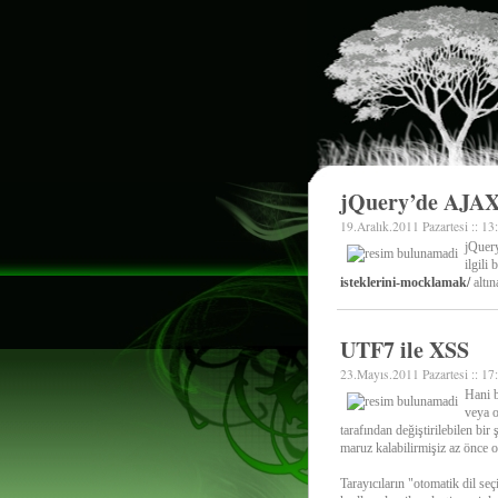
jQuery’de AJAX
19.Aralık.2011 Pazartesi :: 13
jQuery
ilgili
isteklerini-mocklamak/
altın
UTF7 ile XSS
23.Mayıs.2011 Pazartesi :: 17
Hani b
veya o
tarafından değiştirilebilen bir 
maruz kalabilirmişiz az önce 
Tarayıcıların "otomatik dil seçi