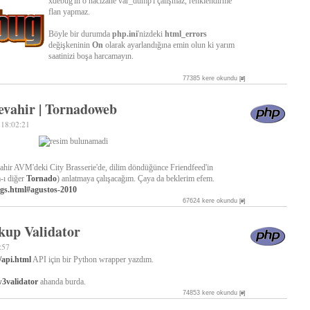
xdebug'ın o nacizane var_dump'ı çalışmaz, renklendirme
flan yapmaz.
Böyle bir durumda
php.ini
'nizdeki
html_errors
değişkeninin
On
olarak ayarlandığına emin olun ki yarım
saatinizi boşa harcamayın.
77385 kere okundu
[#]
Cevahir | Tornadoweb
 18:02:21
ahir AVM'deki City Brasserie'de, dilim döndüğünce Friendfeed'in
m-ı diğer
Tornado
) anlatmaya çalışacağım. Çaya da beklerim efem.
ngs.html#agustos-2010
67624 kere okundu
[#]
up Validator
:57
/api.html
API için bir Python wrapper yazdım.
w3validator
ahanda burda.
74853 kere okundu
[#]