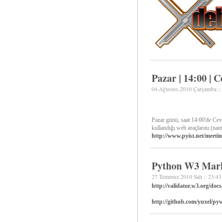
Pazar | 14:00 | 
04.Ağustos.2010 Çarşamba ::
Pazar günü, saat 14:00'de Cev
kullandığı web araçlarını (na
http://www.pyist.net/meeti
Python W3 Mark
27.Temmuz.2010 Salı :: 23:43
http://validator.w3.org/docs
http://github.com/yuxel/py