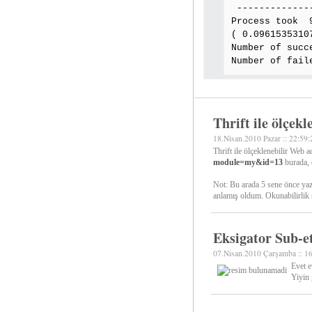
-------------
Process took 
( 0.0961535310
Number of succ
Number of fail
Thrift ile ölçek
18.Nisan.2010 Pazar :: 22:59:
Thrift ile ölçeklenebilir Web ad
module=my&id=13
burada, 
Not: Bu arada 5 sene önce ya
anlamış oldum. Okunabilirlik s
Eksigator Sub-et
07.Nisan.2010 Çarşamba :: 1
Evet e
Yiyin 