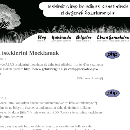
 isteklerini Mocklamak
:04:11
'de AJAX isteklerini mocklayarak daha test edilebilir frontend'ler yazmakla
 bir makale yazdım
http://www.gelistiricigunlugu.com/jquery-de-ajax-
a
73691 kere okundu
[#]
:45:41
azen, html kodlarken charset tanımlamayız(var mı hâla tanımlamayan?)
lur da ne bileyim, charset tanımlamasının daha da üstünde kullanıcı
şeyler bırakırız (title???). İşte o zaman, XSS (Cross site scripting) açıklarına
okudum, şaşırdım.
mi", sayfa içinde bazı karakterler arayıp, o karakterleri belli karakter