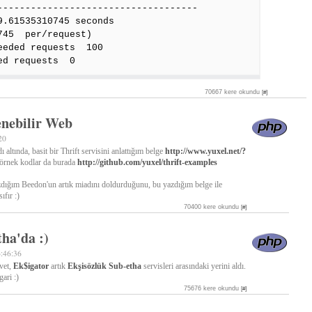
------------------------------------
9.61535310745 seconds
745 per/request)
eeded requests 100
ed requests 0
70667 kere okundu
[#]
lenebilir Web
20
ı altında, basit bir Thrift servisini anlattığım belge
http://www.yuxel.net/?
örnek kodlar da burada
http://github.com/yuxel/thrift-examples
zdığım Beedon'un artık miadını doldurduğunu, bu yazdığım belge ile
ıfır :)
70400 kere okundu
[#]
ha'da :)
6:46:36
vet,
Ek$igator
artık
Ekşisözlük
Sub-etha
servisleri arasındaki yerini aldı.
gari :)
75676 kere okundu
[#]