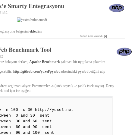
'e Smarty Entegrasyonu
21:32
egrasyonu belgesini
ekledim
74648 kere okundu
[#]
eb Benchmark Tool
12
iraz bakayım derken,
Apache Benchmark
çakması bir uygulama çıkardım.
çerebilir.
http://github.com/yuxel/pywbt
adresindeki
pywbt
betiğini alıp
dresi argümanı alıyor. Parametreler -n (istek sayısı), -c (anlık istek sayısı). Detay
ek kod için ise aşağısı
y -n 100 -c 30 http://yuxel.net
tween 0 and 30 sent
tween 30 and 60 sent
tween 60 and 90 sent
tween 90 and 100 sent