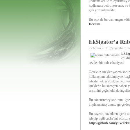
kodlamaları ile eşleştirmesiyl
kodlaması belirtmezseniz, ve ko
gibi yorumlayabilir.
Bu açık da bu davranışın kötü 
Devamı
Ek$igator'a Ra
27.Nisan.2011 Çarşamba :: 0
Ek$ig
edildi
sevilen bir sub-etha üyesi.
Gereksiz istekler yapma sorun
kullanıcının takibindeyse, baş
istekler tekrar sözlüğe iletili
isteklerin bu süreçten haberi 
erişimini geçici olarak engelle
Bu concurrency sorununu çöz
implementasyonunu gerçekleş
Bu sayede, sözlükten içerik al
işleyip ilgili cache'leri oluşt
http://github.com/yuxel/eks