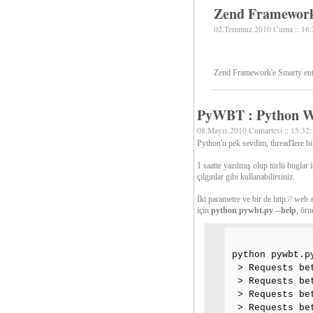
Zend Framework
02.Temmuz.2010 Cuma :: 16:
Zend Framework'e Smarty ent
PyWBT : Python W
08.Mayıs.2010 Cumartesi :: 15:32:
Python'u pek sevdim, thread'lere b
1 saatte yazılmış olup türlü buglar i
çılgınlar gibi kullanabilirsiniz.
İki parametre ve bir de http:// web a
için
python pywbt.py --help
, örn
python pywbt.p
> Requests be
> Requests be
> Requests be
> Requests be