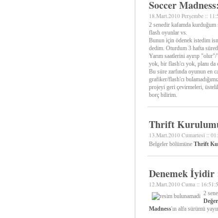
Soccer Madness
18.Mart.2010 Perşembe :: 11:
2 senedir kafamda kurduğum s
flash oyunlar vs.
Bunun için ödenek istedim ism
dedim. Oturdum 3 hafta sürede p
Yarım saatlerini ayırıp "olur"/
yok, bir flash'cı yok, planı da
Bu süre zarfında oyunun en ca
grafiker/flash'cı bulamadığımı
projeyi geri çevirmeleri, üstel
borç bilirim.
Thrift Kurulum
13.Mart.2010 Cumartesi :: 01
Belgeler bölümüne
Thrift K
Denemek İyidir 
12.Mart.2010 Cuma :: 16:51:
2 sene
Değer
Madness
'ın alfa sürümü yayın