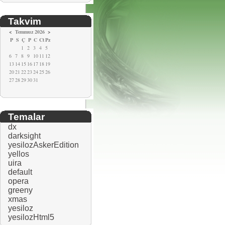
Takvim
<
Temmuz 2026
>
P
S
Ç
P
C
Ct
Pz
1
2
3
4
5
6
7
8
9
10
11
12
13
14
15
16
17
18
19
20
21
22
23
24
25
26
27
28
29
30
31
Temalar
dx
darksight
yesilozAskerEdition
yellos
uira
default
opera
greeny
xmas
yesiloz
yesilozHtml5