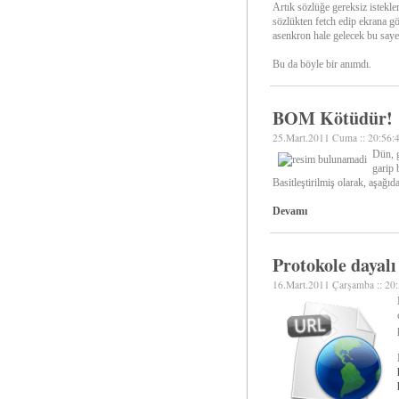
Artık sözlüğe gereksiz istekler
sözlükten fetch edip ekrana gö
asenkron hale gelecek bu say
Bu da böyle bir anımdı.
BOM Kötüdür!
25.Mart.2011 Cuma :: 20:56:
Dün, g
garip 
Basitleştirilmiş olarak, aşağıd
Devamı
Protokole dayalı
16.Mart.2011 Çarşamba :: 20