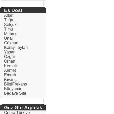
Es Dost
Altan
Tuğrul
Selçuk
Timu
Mehmet
Ünal
Gökhan
Koray Taylan
Yaşar
Özgür
Orhan
Kemali
Ahmet
Emrah
Kıvanç
BilgiFrekans
Bünyamin
Bedava Site
Gez Gör Arpacık
Opera Türkiye