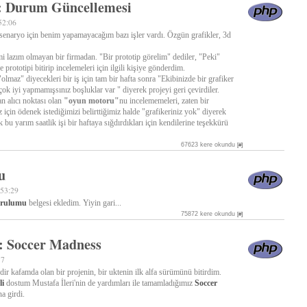
: Durum Güncellemesi
52:06
enaryo için benim yapamayacağım bazı işler vardı. Özgün grafikler, 3d
i lazım olmayan bir firmadan. "Bir prototip görelim" dediler, "Peki"
rototipi bitirip incelemeleri için ilgili kişiye gönderdim.
"olmaz" diyecekleri bir iş için tam bir hafta sonra "Ekibinizde bir grafiker
 çok iyi yapmamışsınız boşluklar var " diyerek projeyi geri çevirdiler.
n alıcı noktası olan
"oyun motoru"
nu incelememeleri, zaten bir
z için ödenek istediğimizi belirttiğimiz halde "grafikeriniz yok" diyerek
ik bu yarım saatlik işi bir haftaya sığdırdıkları için kendilerine teşekkürü
67623 kere okundu
[#]
u
:53:29
urulumu
belgesi ekledim. Yiyin gari...
75872 kere okundu
[#]
: Soccer Madness
57
dir kafamda olan bir projenin, bir uktenin ilk alfa sürümünü bitirdim.
li
dostum Mustafa İleri'nin de yardımları ile tamamladığımız
Soccer
a girdi.