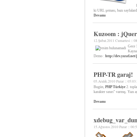
ki URL şeması, bazı sayfalar
Devamı
Kuzoom : jQuer
12.Şubat.2011 Cumartesi :: 0
Gece 1
Kayna
Demo :
http://dev.yuxel.net
PHP-TR garaj!
05.Aralık.2010 Pazar :: 05:03
Bugün,
PHP Türkiye
2. topla
karakter sınırı" varmış. Yazı a
Devamı
xdebug_var_du
15.Ağustos.2010 Pazar :: 00: