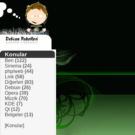
Konular
Ben
{122}
Sinema
{24}
php/web
{44}
Link
{58}
Diğerleri
{83}
Debian
{26}
Opera
{39}
Müzik
{70}
KDE
{7}
Qt
{12}
Belgeler
{13}
[Konular]