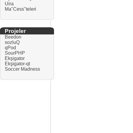
Uira
Ma"Cess"teleri
Projeler
Beedon
sozluQ
qPod
SourPHP
Ekşigator
Ekşigator-qt
Soccer Madness