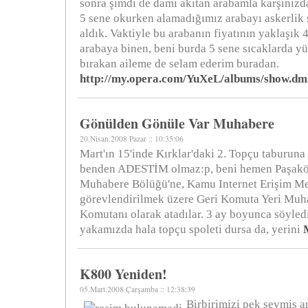
sonra şimdi de damı akıtan arabamla karşınızd
5 sene okurken alamadığımız arabayı askerlik
aldık. Vaktiyle bu arabanın fiyatının yaklaşık 40
arabaya binen, beni burda 5 sene sıcaklarda 
bırakan aileme de selam ederim buradan.
http://my.opera.com/YuXeL/albums/show.dm
Gönülden Gönüle Var Muhabere
20.Nisan.2008 Pazar :: 10:35:06
Mart'ın 15'inde Kırklar'daki 2. Topçu taburuna 
benden ADESTİM olmaz:p, beni hemen Paşakö
Muhabere Bölüğü'ne, Kamu Internet Erişim Me
görevlendirilmek üzere Geri Komuta Yeri Muh
Komutanı olarak atadılar. 3 ay boyunca söyle
yakamızda hala topçu spoleti dursa da, yerini
K800 Yeniden!
05.Mart.2008 Çarşamba :: 12:38:39
Birbirimizi pek sevmiş 