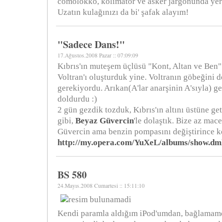
comolokko, kolimatör ve asker jargonunda yer al
Uzatın kulağınızı da bi' şafak alayım!
"Sadece Dans!"
17.Ağustos.2008 Pazar :: 07:09:09
Kıbrıs'ın muteşem üçlüsü "Kont, Altan ve Ben" 
Voltran'ı oluşturduk yine. Voltranın göbeğini d
gerekiyordu. Arıkan(A'lar anarşinin A'sıyla) g
doldurdu :)
2 gün gezdik tozduk, Kıbrıs'ın altını üstüne get
gibi,
Beyaz Güvercin
'le dolaştık. Bize az mac
Güvercin ama benzin pompasını değiştirince k
http://my.opera.com/YuXeL/albums/show.dm
BS 580
24.Mayıs.2008 Cumartesi :: 15:11:10
Kendi paramla aldığım iPod'umdan, bağlama