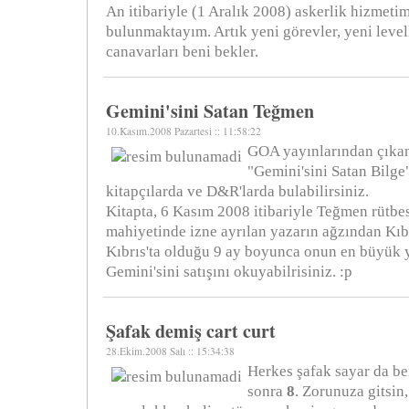
An itibariyle (1 Aralık 2008) askerlik hizmeti
bulunmaktayım. Artık yeni görevler, yeni level
canavarları beni bekler.
Gemini'sini Satan Teğmen
10.Kasım.2008 Pazartesi :: 11:58:22
GOA yayınlarından çıkan
"Gemini'sini Satan Bilge
kitapçılarda ve D&R'larda bulabilirsiniz.
Kitapta, 6 Kasım 2008 itibariyle Teğmen rütbesi
mahiyetinde izne ayrılan yazarın ağzından Kıbrı
Kıbrıs'ta olduğu 9 ay boyunca onun en büyük 
Gemini'sini satışını okuyabilrisiniz. :p
Şafak demiş cart curt
28.Ekim.2008 Salı :: 15:34:38
Herkes şafak sayar da b
sonra
8
. Zorunuza gitsin