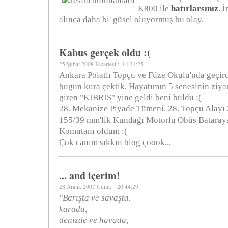
K800 ile
hatırlarsınız
. 
alınca daha bi' güsel oluyormuş bu olay.
Kabus gerçek oldu :(
25.Şubat.2008 Pazartesi :: 14:31:25
Ankara Polatlı Topçu ve Füze Okulu'nda geçir
bugun kura çektik. Hayatımın 5 senesinin ziy
giren "KIBRIS" yine geldi beni buldu :(
28. Mekanize Piyade Tümeni, 28. Topçu Alayı 
155/39 mm'lik Kundağı Motorlu Obüs Bataraya
Komutanı oldum :(
Çok canım sıkkın blog çoook...
... and içerim!
28.Aralık.2007 Cuma :: 20:44:29
"Barışta ve savaşta,
karada,
denizde ve havada,