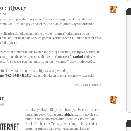
 : jQuery
55:54
nak kodlu projeler; bir şeyleri "ücretsiz ve özgürce" kullanabilmemizi
ının yanı sıra, bir şeyler öğrenmek için de en güzel kaynaklardandır.
kullanılan dili olmasına rağmen, en az "bilinen" dillerinden birisi.
ane ile işlerimizi çok kolayca görebiliyoruz. Ancak bu kütüphaneler arka
de bilmiyoruz.
Script kütüphanesi. Bir twitter sohbeti(!) sırasında, Fatih(aka fkadev) ile
kuma günü" düzenlemiyoruz dedik ve bu Cumartesi
Jstanbul
ekibiyle
çıp, "lan acaba adamlar şunu şunu nasıl yapmış?" diye inceleyeceğiz.
hir Üniversitesinin ev sahipliği yapacağı etkinliğe
nts/462450417110317/
adresinden kayıt olabilir, etkinlikte bize eşlik
79073 kere okundu
[#]
an
:08
Bundan yaklasik 10 ay once baslayan Rocket Internet
maceram gecen Cuma gunu
aldigimiz
bir haberle son
buldu. Sosyal medyada arkasindan cok konusuldu
Rocket'in, ben ise Cuma gecesi ciktigim bir yurt disi
gezisi yuzunden bir seyler yazamadim. Tatilden