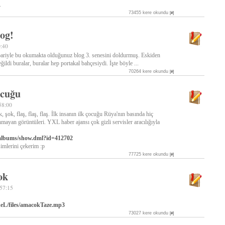
.
73455 kere okundu
[#]
og!
0:40
bariyle bu okumakta olduğunuz blog 3. senesini doldurmuş. Eskiden
ğildi buralar, buralar hep portakal bahçesiydi. İşte böyle ...
70264 kere okundu
[#]
ocuğu
58:00
, şok, flaş, flaş, flaş. İlk insanın ilk çocuğu Rüya'nın basında hiç
mayan görüntüleri. YXL haber ajansı çok gizli servisler aracılığıyla
/albums/show.dml?id=412702
simlerini çekerim :p
77725 kere okundu
[#]
ok
:57:15
XeL/files/amacokTaze.mp3
73027 kere okundu
[#]