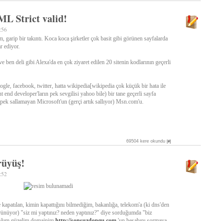
 Strict valid!
:56
, garip bir takıntı. Koca koca şirketler çok basit gibi görünen sayfalarda
r ediyor.
ve ben deli gibi Alexa'da en çok ziyaret edilen 20 sitenin kodlarının geçerli
oogle, facebook, twitter, hatta wikipedia[wikipedia çok küçük bir hata ile
t end developer'ların pek sevgilisi yahoo bile) bir tane geçerli sayfa
ı pek sallamayan Microsoft'un (gerçi artık sallıyor) Msn.com'u.
69504 kere okundu
[#]
rüyüş!
:52
 kapatılan, kimin kapattığını bilmediğim, bakanlığa, telekom'a (ki dns'den
rünüyor) "siz mi yaptınız? neden yaptınız?" diye sorduğumda "biz
tığım güzelim domainim
http://sonsuzdongu.com
'un hesabını sormaya