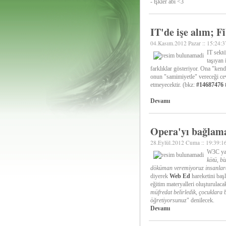
- tşkler abi <3
IT'de işe alım; Fi
04.Kasım.2012 Pazar :: 15:24:3
IT sektö
taşıyan
farklıklar gösteriyor. Ona "ken
onun "samimiyetle" vereceği ceva
etmeyecektir. (bkz:
#14687476
Devamı
Opera'yı bağlam
28.Eylül.2012 Cuma :: 19:39:1
W3C ya
kötü, b
döküman veremiyoruz insanlara.
diyerek
Web Ed
hareketini başl
eğitim materyalleri oluşturulaca
müfredat belirledik, çocuklara 
öğretiyorsunuz
" denilecek.
Devamı