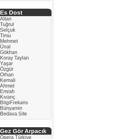
Es Dost
Altan
Tuğrul
Selçuk
Timu
Mehmet
Ünal
Gökhan
Koray Taylan
Yaşar
Özgür
Orhan
Kemali
Ahmet
Emrah
Kıvanç
BilgiFrekans
Bünyamin
Bedava Site
Gez Gör Arpacık
Opera Türkiye