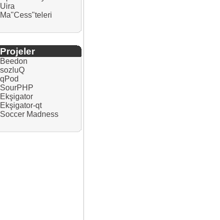
Uira
Ma"Cess"teleri
Projeler
Beedon
sozluQ
qPod
SourPHP
Ekşigator
Ekşigator-qt
Soccer Madness