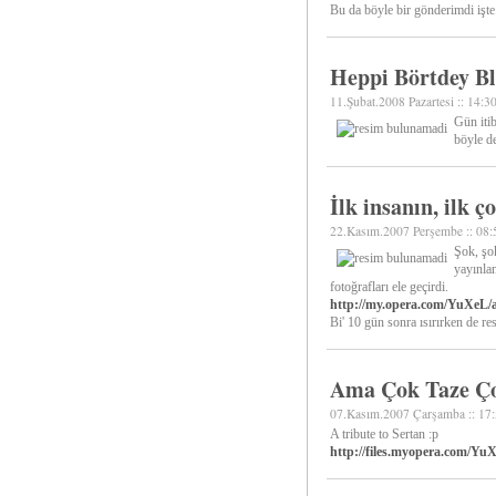
Bu da böyle bir gönderimdi işte
Heppi Börtdey Bl
11.Şubat.2008 Pazartesi :: 14:3
Gün iti
böyle de
İlk insanın, ilk ç
22.Kasım.2007 Perşembe :: 08:
Şok, şok
yayınlan
fotoğrafları ele geçirdi.
http://my.opera.com/YuXeL
Bi' 10 gün sonra ısırırken de re
Ama Çok Taze Ç
07.Kasım.2007 Çarşamba :: 17
A tribute to Sertan :p
http://files.myopera.com/Yu