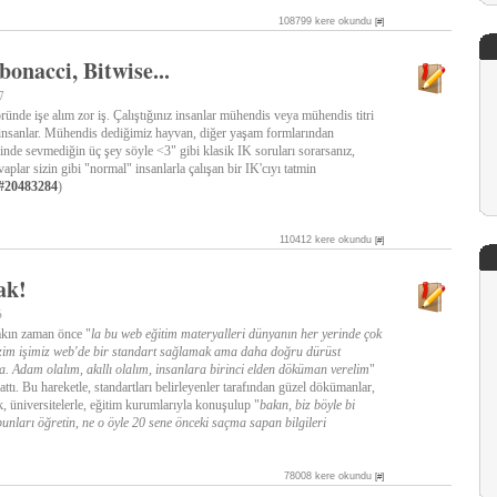
108799 kere okundu
[#]
bonacci, Bitwise...
7
ründe işe alım zor iş. Çalıştığınız insanlar mühendis veya mühendis titri
 insanlar. Mühendis dediğimiz hayvan, diğer yaşam formlarından
dinde sevmediğin üç şey söyle <3" gibi klasik IK soruları sorarsanız,
plar sizin gibi "normal" insanlarla çalışan bir IK'cıyı tatmin
#20483284
)
110412 kere okundu
[#]
ak!
6
kın zaman önce "
la bu web eğitim materyalleri dünyanın her yerinde çok
izim işimiz web'de bir standart sağlamak ama daha doğru dürüst
 Adam olalım, akıllı olalım, insanlara birinci elden döküman verelim
"
attı. Bu hareketle, standartları belirleyenler tarafından güzel dökümanlar,
k, üniversitelerle, eğitim kurumlarıyla konuşulup "
bakın, biz böyle bi
bunları öğretin, ne o öyle 20 sene önceki saçma sapan bilgileri
78008 kere okundu
[#]