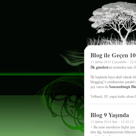
Blog ile Geçen 1
11.Şubat.2015 Çarşamba :: 22:
İlk gönderi
nin üstünden tam 10
İlk başlarda baya aktif olarak 
blogging"e yenilmesine paralel 
şey varsa da
Sonsuzdöngü Bl
Velhasıl, 10. yaşın kutlu olsun
Blog 9 Yaşında
11.Şubat.2014 Salı :: 12:42:12
+ Bu sene neredeyse hiçbir şe
tüm ilgi, kıskanıyorsun biliyo