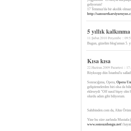
geliyorum!
17 Temmuz'da bir aksilik olma
http://sansurekarsiyuruyus.
5 yıllık kalkınma
11.Şubat.2010 Perşembe :: 09:5
Bugun, güzelim blog'umun 5. yıl
Kısa kısa
22.Haziran.2009 Pazartesi :: 17
Röyksopp dün İstanbul'u sallad
Sonracığıma, Opera,
Opera Un
geliştirmelerden biri olsa da bi
ekleseydi "Off nasıl bişey olm
olurdu adım gibi biliyorum.
Sahibinden.com da, Altın Örümcek
Yine bu süre zarfında Mustafa (
www.sonsuzdongu.net
'i haya