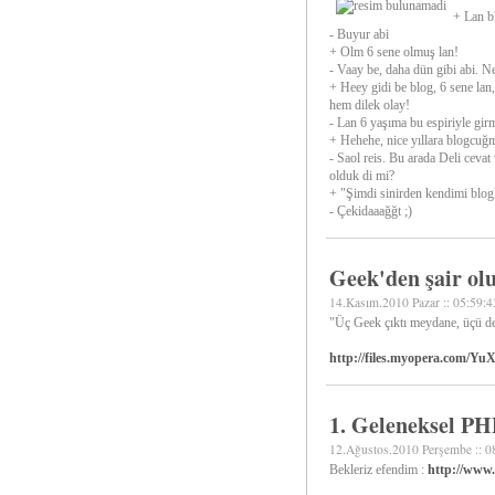
+ Lan b
- Buyur abi
+ Olm 6 sene olmuş lan!
- Vaay be, daha dün gibi abi. Ne
+ Heey gidi be blog, 6 sene lan,
hem dilek olay!
- Lan 6 yaşıma bu espiriyle gi
+ Hehehe, nice yıllara blogcuğ
- Saol reis. Bu arada Deli cevat
olduk di mi?
+ "Şimdi sinirden kendimi blo
- Çekidaaağğt ;)
Geek'den şair ol
14.Kasım.2010 Pazar :: 05:59:4
"Üç Geek çıktı meydane, üçü de
http://files.myopera.com/YuX
1. Geleneksel PHP
12.Ağustos.2010 Perşembe :: 0
Bekleriz efendim :
http://www