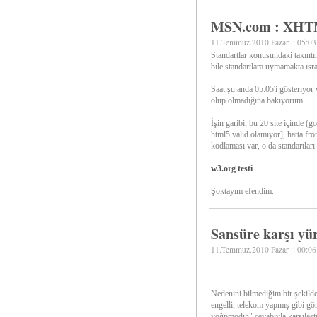
MSN.com : XHTML
11.Temmuz.2010 Pazar :: 05:03
Standartlar konusundaki takıntım
bile standartlara uymamakta ısra
Saat şu anda 05:05'i gösteriyor 
olup olmadığına bakıyorum.
İşin garibi, bu 20 site içinde (g
html5 valid olamıyor], hatta fron
kodlaması var, o da standartlar
w3.org testi
Şoktayım efendim.
Sansüre karşı yü
11.Temmuz.2010 Pazar :: 00:06
Nedenini bilmediğim bir şekilde
engelli, telekom yapmış gibi gö
yoğpmodıh" cevabıyla karşılaş