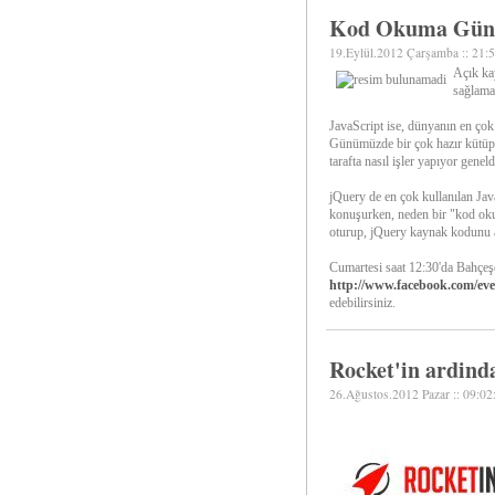
Kod Okuma Günü
19.Eylül.2012 Çarşamba :: 21:
Açık kay
sağlamas
JavaScript ise, dünyanın en çok 
Günümüzde bir çok hazır kütüph
tarafta nasıl işler yapıyor genel
jQuery de en çok kullanılan Java
konuşurken, neden bir "kod o
oturup, jQuery kaynak kodunu a
Cumartesi saat 12:30'da Bahçeşe
http://www.facebook.com/eve
edebilirsiniz.
Rocket'in ardind
26.Ağustos.2012 Pazar :: 09:02