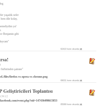
log
ler yaşadık neler
 hem dile kolay,
rmemeliydim ya!
m.
 ve Benjamin gibi
gluycam"
62410 kere okundu
[#]
ursa!
3
 birbirinden şairane"
eL/files/firefox-vs-opera-vs-chrome.png
69031 kere okundu
[#]
 Geliştiricileri Toplantısı
8:59:12
.facebook.com/event.php?eid=147436498615853
85069 kere okundu
[#]