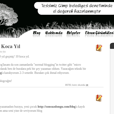
0 Koca Yıl
09:59
 yıl geçmiş! 10 koca yıl.
blog'lasam da son zamanlarda "normal blogging"in twitter gibi "micro
olarak ben de buralara pek bir şey yazamaz oldum. Yazacağım teknik bir
og
'a karalıyorum 2-3 senedir. Buraları çok ihmal ediyorum.
 blogcuğm!
99781 kere okundu
[#]
y yazamadım buraya, yeni çocuk
http://sonsuzdongu.com/blog
'a kaydı
rum ama seni yine de seviyorum blog