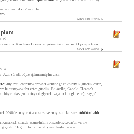
zsa ben
bile
Taksim'deyim lan!
com/
92699 kere okundu
[#]
 planı
1:45
 dönümü. Kendisine kırmızı bir jartiyer takım aldım. Akşam parti var.
63224 kere okundu
[#]
:56:47
ı. Uzun süredir böyle eğlenmemiştim ulan.
ite
'ı duyurdu. Zannımca browser alemine gelen en büyük güzelliklerden,
lirim ki tutmayacak bu enfes güzellik. Bu özelliği Google, Chrome'a
 bu, böyle bişey yok, dünya değişecek, yaşasın Google, emeğe saygı"
 2008'de en iyi e-ticaret sitesi ve en iyi seri ilan sitesi
ödülünü aldı
a.k.a sakat), yıllardır açamadığım sonsuzdongu.com'un yerine
ta geçirdi. Pek güzel bir ortam oluşmaya başladı orada.