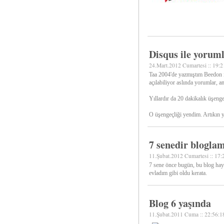
Disqus ile yorum
24.Mart.2012 Cumartesi :: 19:2
Taa 2004'de yazmıştım Beedon i
açılabiliyor aslında yorumlar, 
Yıllardır da 20 dakikalık üşeng
O üşengeçliği yendim. Artıkın 
7 senedir blogla
11.Şubat.2012 Cumartesi :: 17:
7 sene önce bugün, bu blog hay
evladım gibi oldu kerata.
Blog 6 yaşında
11.Şubat.2011 Cuma :: 22:56:1