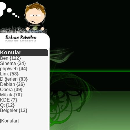
Konular
Ben
{122}
Sinema
{24}
php/web
{44}
Link
{58}
Diğerleri
{83}
Debian
{26}
Opera
{39}
Müzik
{70}
KDE
{7}
Qt
{12}
Belgeler
{13}
[Konular]