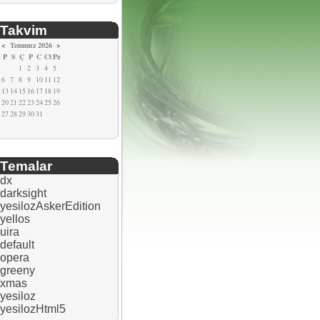
Takvim
<
Temmuz 2026
>
P
S
Ç
P
C
Ct
Pz
1
2
3
4
5
6
7
8
9
10
11
12
13
14
15
16
17
18
19
20
21
22
23
24
25
26
27
28
29
30
31
Temalar
dx
darksight
yesilozAskerEdition
yellos
uira
default
opera
greeny
xmas
yesiloz
yesilozHtml5