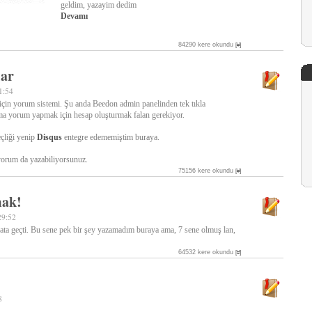
geldim, yazayim dedim
Devamı
84290 kere okundu
[#]
lar
1:54
çin yorum sistemi. Şu anda Beedon admin panelinden tek tıkla
ama yorum yapmak için hesap oluşturmak falan gerekiyor.
eçliği yenip
Disqus
entegre edememiştim buraya.
yorum da yazabiliyorsunuz.
75156 kere okundu
[#]
mak!
29:52
ata geçti. Bu sene pek bir şey yazamadım buraya ama, 7 sene olmuş lan,
64532 kere okundu
[#]
8