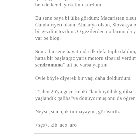
ben de kendi şirketimi kurdum.
Bu sene baya bi ülke gördüm; Macaristan olsu
Cumhuriyeti olsun, Almanya olsun, Slovakya o
bi' gezdim tozdum. O gezilerden notlarımı da 
var be blog.
Sonra bu sene hayatımda ilk defa tüplü daldım,
hatta bir başlangıç yarış motoru siparişi verdi
sendromuna"
ait ne varsa yaptım.
Öyle böyle diyerek bir yaşı daha doldurdum.
25'den 26'ya geçerkenki "lan büyüdük galiba", 
yaşlandık galiba"ya dönüyormuş onu da öğren
Neyse, seni çok tutmayayım, görüşürüz.
<sçs>, kib, aeo, aro