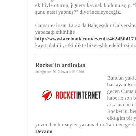
ekibiyle oturup, jQuery kaynak kodunu açıp, 
şunu nasıl yapmış?" diye inceleyeceğiz.
Cumartesi saat 12:30'da Bahçeşehir Üniversites
yapacağı etkinliğe
http://www.facebook.com/events/462450417
kayıt olabilir, etkinlikte bize eşlik edebilirsiniz
Rocket'in ardindan
26.Ağustos.2012 Pazar :: 09:02:08
Bundan yakla
baslayan Roc
gecen Cuma
haberle son 
arkasindan c
Rocket'in, be
ciktigim bir y
yuzunden bir seyler yazamadim. Tatilden gel
Devamı