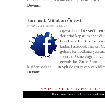
düzeltebileceğimin hayaliyle yaşadım 2 aydır.
Devamı
Facebook Mülakatı Öncesi...
07.Mayıs.2012 Pazartesi :: 22:20:24
Opera'dan
siktir yedikten
defterini kapattım aga" di
Facebook Hacker Cup
'da 
kadar. Facebook Hacker Cu
gelmiş bir kodlama yarışmas
sorudan 2'sine doğru cevap
geçmiştim. Zaten 3 sorudan
kişiden sadece 28
uzaylı
doğru cevap verebilmi
Devamı
1
2
3
4
5
6
7
8
9
10
11
12
13
14
15
16
17
Site en kötü Internet Explorer 6 ve üstü tarayıc