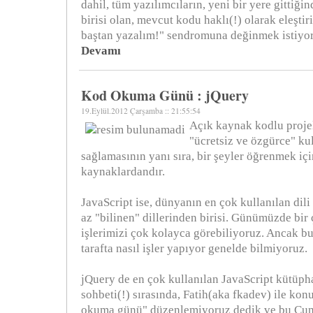
dahil, tüm yazılımcıların, yeni bir yere gittiğin
birisi olan, mevcut kodu haklı(!) olarak eleştir
baştan yazalım!" sendromuna değinmek istiyo
Devamı
Kod Okuma Günü : jQuery
19.Eylül.2012 Çarşamba :: 21:55:54
Açık kaynak kodlu projele
"ücretsiz ve özgürce" ku
sağlamasının yanı sıra, bir şeyler öğrenmek iç
kaynaklardandır.
JavaScript ise, dünyanın en çok kullanılan dil
az "bilinen" dillerinden birisi. Günümüzde bir
işlerimizi çok kolayca görebiliyoruz. Ancak b
tarafta nasıl işler yapıyor genelde bilmiyoruz.
jQuery de en çok kullanılan JavaScript kütüpha
sohbeti(!) sırasında, Fatih(aka fkadev) ile ko
okuma günü" düzenlemiyoruz dedik ve bu Cu