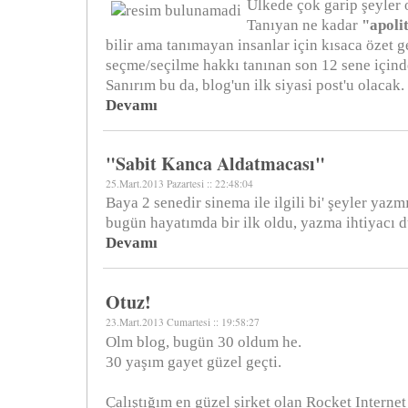
Ülkede çok garip şeyler 
Tanıyan ne kadar
"apoli
bilir ama tanımayan insanlar için kısaca özet
seçme/seçilme hakkı tanınan son 12 sene için
Sanırım bu da, blog'un ilk siyasi post'u olacak.
Devamı
"Sabit Kanca Aldatmacası"
25.Mart.2013 Pazartesi :: 22:48:04
Baya 2 senedir sinema ile ilgili bi' şeyler ya
bugün hayatımda bir ilk oldu, yazma ihtiyacı
Devamı
Otuz!
23.Mart.2013 Cumartesi :: 19:58:27
Olm blog, bugün 30 oldum he.
30 yaşım gayet güzel geçti.
Çalıştığım en güzel şirket olan Rocket Interne