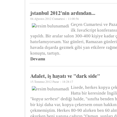
jstanbul 2012'nin ardından...
04.Ağustos.2012 Cumartesi :: 11:00:56
Geçen Cumartesi ve Pazar
ilk JavaScript konferans
yapıldı. Bir aralar salon 300-400 kişiye kadar ç
hatırlamıyorsam. Yaz günleri, Ramazan günleri
havada dışarda gezmek gibi yan etkilere rağme
konuştu, tartıştı.
Devamı
Adalet, iş hayatı ve "dark side"
15.Temmuz.2012 Pazar :: 18:28:17
Lisede, herkes kopya çe
Hatta bir keresinde İngi
"
kopya serbest
" dediği halde, "sınıfta bende
bir kişi daha var, kopya çekersem onun hakkın
çekmemiştim. Herkes 80-90 alırken ben 60 alm
okurken beni yanına çağırıp "Osman, şunları d