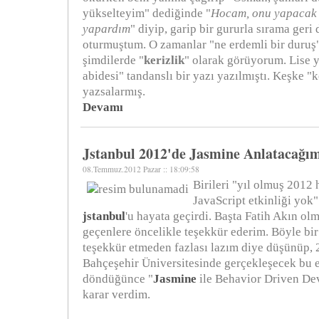
yükselteyim" dediğinde "
Hocam, onu yapacak 
yapardım
" diyip, garip bir gururla sırama geri
oturmuştum. O zamanlar "ne erdemli bir duruş
şimdilerde "
kerizlik
" olarak görüyorum. Lise y
abidesi" tandanslı bir yazı yazılmıştı. Keşke "k
yazsalarmış.
Devamı
Jstanbul 2012'de Jasmine Anlatacağı
08.Temmuz.2012 Pazar :: 18:09:58
Birileri "yıl olmuş 2012 
JavaScript etkinliği yok
jstanbul
'u hayata geçirdi. Başta Fatih Akın o
geçenlere öncelikle teşekkür ederim. Böyle bi
teşekkür etmeden fazlası lazım diye düşünüp, 
Bahçeşehir Üniversitesinde gerçekleşecek bu e
döndüğünce "
Jasmine
ile Behavior Driven De
karar verdim.