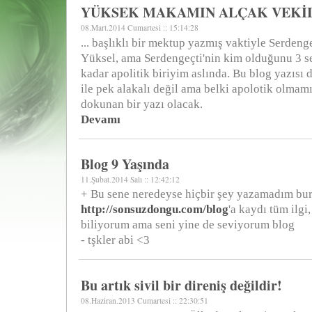
YÜKSEK MAKAMIN ALÇAK VEKİ
08.Mart.2014 Cumartesi :: 15:14:28
... başlıklı bir mektup yazmış vaktiyle Serden
Yüksel, ama Serdengeçti'nin kim olduğunu 3 
kadar apolitik biriyim aslında. Bu blog yazısı 
ile pek alakalı değil ama belki apolotik olmam
dokunan bir yazı olacak.
Devamı
Blog 9 Yaşında
11.Şubat.2014 Salı :: 12:42:12
+ Bu sene neredeyse hiçbir şey yazamadım bur
http://sonsuzdongu.com/blog
'a kaydı tüm ilgi
biliyorum ama seni yine de seviyorum blog
- tşkler abi <3
Bu artık sivil bir direniş değildir!
08.Haziran.2013 Cumartesi :: 22:30:51