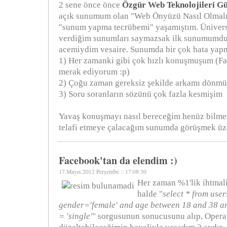
2 sene önce önce
Özgür Web Teknolojileri Gü
açık sunumum olan "Web Önyüzü Nasıl Olmalı
"sunum yapma tecrübemi" yaşamıştım. Üniversi
verdiğim sunumları saymazsak ilk sunumumdu
acemiydim vesaire. Sunumda bir çok hata yap
1) Her zamanki gibi çok hızlı konuşmuşum (Fa
merak ediyorum :p)
2) Çoğu zaman gereksiz şekilde arkamı dönm
3) Soru soranların sözünü çok fazla kesmişim
Yavaş konuşmayı nasıl bereceğim henüz bilme
telafi etmeye çalacağım sunumda görüşmek üz
Facebook'tan da elendim :)
17.Mayıs.2012 Perşembe :: 17:08:30
Her zaman %1'lik ihtmal
halde "
select * from use
gender='female' and age between 18 and 38 an
= 'single'
" sorgusunun sonucusunu alıp, Opera 