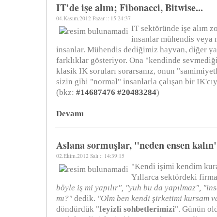
IT'de işe alım; Fibonacci, Bitwise...
04.Kasım.2012 Pazar :: 15:24:37
IT sektöründe işe alım zor
insanlar mühendis veya m
insanlar. Mühendis dediğimiz hayvan, diğer y
farklıklar gösteriyor. Ona "kendinde sevmediği
klasik IK soruları sorarsanız, onun "samimiyet
sizin gibi "normal" insanlarla çalışan bir IK'cı
(bkz:
#14687476
#20483284
)
Devamı
Aslana sormuşlar, "neden ensen kalın" 
02.Ekim.2012 Salı :: 14:39:15
"Kendi işimi kendim kur
Yıllarca sektördeki firma
böyle iş mi yapılır", "yuh bu da yapılmaz", "i
mı?"
dedik.
"Olm ben kendi şirketimi kursam va
döndürdük "
feyizli sohbetlerimizi
". Günün ol