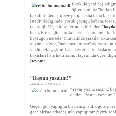
İlkokula yeni başladığı
öğretmenimiz "herkes bi
bakalım" demişti. Eve gelip "baba bana bi şark
istedi" dediğimde, yörük çocuğu babam, toro
çıkardığı Neşet kasetlerinden birinden
"hayda
bana. Ertesi gün sınıfta herkes "mini mini bir 
kuyruğun nerede" minvalinde şarkılar okurken
yüzüne" diyor, "melamet hırkası" okuyordum.
yüzündeki şaşkınlık ve hayreti, arkadaşlarım
bakışları hâla hatırlarım. Hayatımda öğrendiği
Devamı
"Baştan yazalım!"
21.Eylül.2012 Cuma :: 17:14:14
"Yavaş yazın, saçınız ba
dedim "Baştan yazalım!" 
Geçen gün yaptığım bir danışmanlık görüşmesi
gece birkaç arkadaşımla yaptığımız
feyizli
sohb