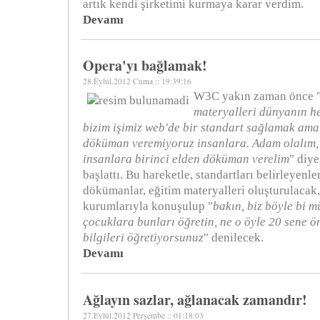
artık kendi şirketimi kurmaya karar verdim.
Devamı
Opera'yı bağlamak!
28.Eylül.2012 Cuma :: 19:39:16
W3C yakın zaman önce 
materyalleri dünyanın he
bizim işimiz web'de bir standart sağlamak am
döküman veremiyoruz insanlara. Adam olalım, a
insanlara birinci elden döküman verelim
" diy
başlattı. Bu hareketle, standartları belirleyenl
dökümanlar, eğitim materyalleri oluşturulacak, 
kurumlarıyla konuşulup "
bakın, biz böyle bi m
çocuklara bunları öğretin, ne o öyle 20 sene 
bilgileri öğretiyorsunuz
" denilecek.
Devamı
Ağlayın sazlar, ağlanacak zamandır!
27.Eylül.2012 Perşembe :: 01:18:03