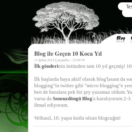
Blog ile Geçen 10 Koca Yıl
11.Şubat.2015 Çarşamba :: 22:09:59
İlk gönderi
nin üstünden tam 10 yıl geçmiş! 10 
İlk başlarda baya aktif olarak blog'lasam da 
blogging"in twitter gibi "micro blogging"e yen
ben de buralara pek bir şey yazamaz oldum. Ya
varsa da
Sonsuzdöngü Blog
'a karalıyorum 2-3 
ihmal ediyorum.
Velhasıl, 10. yaşın kutlu olsun blogcuğm!