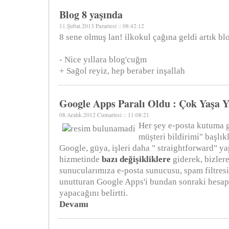
Blog 8 yaşında
11.Şubat.2013 Pazartesi :: 08:42:12
8 sene olmuş lan! ilkokul çağına geldi artık bl
- Nice yıllara blog'cuğm
+ Sağol reyiz, hep beraber inşallah
Google Apps Paralı Oldu : Çok Yaşa 
08.Aralık.2012 Cumartesi :: 11:08:21
Her şey e-posta kutuma 
müşteri bildirimi" başlıkl
Google, güya, işleri daha " straightforward" 
hizmetinde
bazı değişikliklere
giderek, bizlere
sunucularımıza e-posta sunucusu, spam filtresi
unutturan Google Apps'i bundan sonraki hesapla
yapacağını belirtti.
Devamı